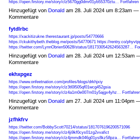
https://open.firstory.me/story/clz5670gg0dmr01yb55370ztu…
Fortfahren
Hinzugefügt von
Donald
am 28. Juli 2024 um 8:23am —
Kommentare
fytdlrbc
https://xackitizukne.therestaurant.jp/posts/54770666
https://ckukithybeth.theblog.me/posts/54770671
https://rentry.co/phyvtp
https://twitter.com/LynnObrien50628/status/1817330542624563287…
Fo
Hinzugefügt von
Donald
am 28. Juli 2024 um 12:53am 
Kommentare
ekhxpgez
https://www.onfeetnation.com/profiles/blogs/drkhjxiy
https://open.firstory.me/story/clz3tl0l505qf01wcg452gsia
https://open.firstory.me/story/clz4a1m0e007m01y5ajgx4yhz…
Fortfahre
Hinzugefügt von
Donald
am 27. Juli 2024 um 11:04pm 
Kommentare
jzfhkfrv
https://twitter.com/BobbyScott70214/status/1817076196200571096
https://open.firstory.me/story/clz4ji9kf0cys01zg2vvafict
https://open.firstory.me/story/clz4jmmdk046g01ys8kz58pza…
Fortfahre