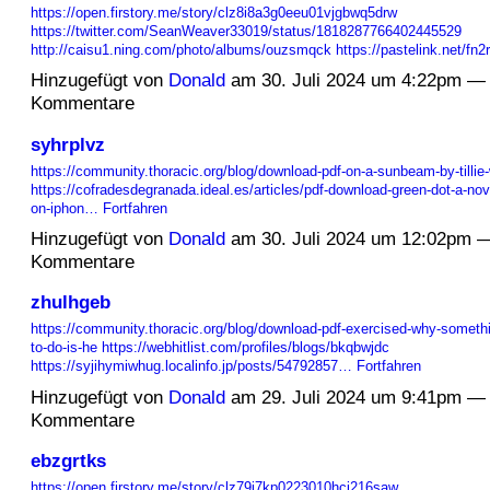
https://open.firstory.me/story/clz8i8a3g0eeu01vjgbwq5drw
https://twitter.com/SeanWeaver33019/status/1818287766402445529
http://caisu1.ning.com/photo/albums/ouzsmqck
https://pastelink.net/fn
Hinzugefügt von
Donald
am 30. Juli 2024 um 4:22pm —
Kommentare
syhrplvz
https://community.thoracic.org/blog/download-pdf-on-a-sunbeam-by-tillie
https://cofradesdegranada.ideal.es/articles/pdf-download-green-dot-a-no
on-iphon…
Fortfahren
Hinzugefügt von
Donald
am 30. Juli 2024 um 12:02pm 
Kommentare
zhulhgeb
https://community.thoracic.org/blog/download-pdf-exercised-why-someth
to-do-is-he
https://webhitlist.com/profiles/blogs/bkqbwjdc
https://syjihymiwhug.localinfo.jp/posts/54792857…
Fortfahren
Hinzugefügt von
Donald
am 29. Juli 2024 um 9:41pm —
Kommentare
ebzgrtks
https://open.firstory.me/story/clz79j7kp0223010hci216saw