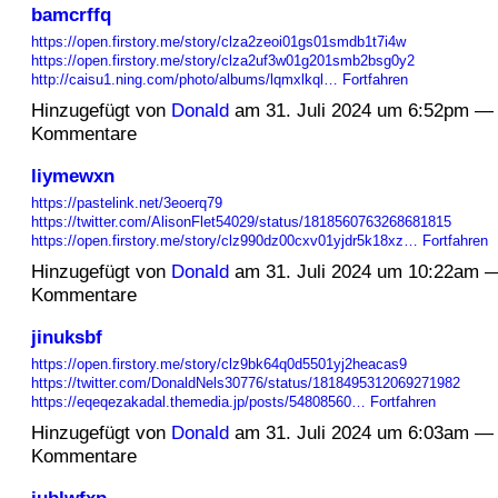
bamcrffq
https://open.firstory.me/story/clza2zeoi01gs01smdb1t7i4w
https://open.firstory.me/story/clza2uf3w01g201smb2bsg0y2
http://caisu1.ning.com/photo/albums/lqmxlkql…
Fortfahren
Hinzugefügt von
Donald
am 31. Juli 2024 um 6:52pm —
Kommentare
liymewxn
https://pastelink.net/3eoerq79
https://twitter.com/AlisonFlet54029/status/1818560763268681815
https://open.firstory.me/story/clz990dz00cxv01yjdr5k18xz…
Fortfahren
Hinzugefügt von
Donald
am 31. Juli 2024 um 10:22am 
Kommentare
jinuksbf
https://open.firstory.me/story/clz9bk64q0d5501yj2heacas9
https://twitter.com/DonaldNels30776/status/1818495312069271982
https://eqeqezakadal.themedia.jp/posts/54808560…
Fortfahren
Hinzugefügt von
Donald
am 31. Juli 2024 um 6:03am —
Kommentare
iublwfxp