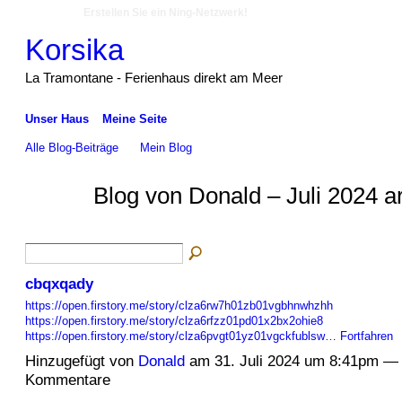
Erstellen Sie ein Ning-Netzwerk!
Korsika
La Tramontane - Ferienhaus direkt am Meer
Unser Haus
Meine Seite
Alle Blog-Beiträge
Mein Blog
Blog von Donald – Juli 2024 a
cbqxqady
https://open.firstory.me/story/clza6rw7h01zb01vgbhnwhzhh
https://open.firstory.me/story/clza6rfzz01pd01x2bx2ohie8
https://open.firstory.me/story/clza6pvgt01yz01vgckfublsw…
Fortfahren
Hinzugefügt von
Donald
am 31. Juli 2024 um 8:41pm —
Kommentare