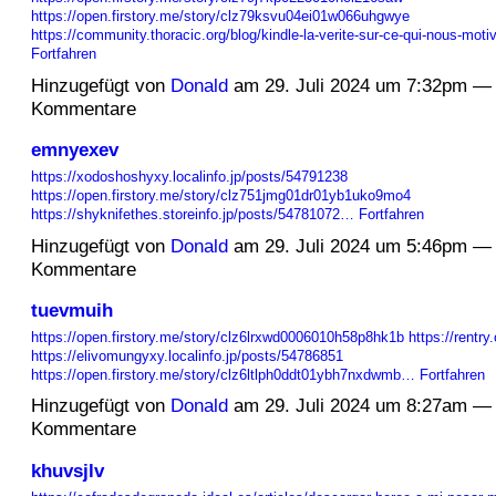
https://open.firstory.me/story/clz79ksvu04ei01w066uhgwye
https://community.thoracic.org/blog/kindle-la-verite-sur-ce-qui-nous-mo
Fortfahren
Hinzugefügt von
Donald
am 29. Juli 2024 um 7:32pm —
Kommentare
emnyexev
https://xodoshoshyxy.localinfo.jp/posts/54791238
https://open.firstory.me/story/clz751jmg01dr01yb1uko9mo4
https://shyknifethes.storeinfo.jp/posts/54781072…
Fortfahren
Hinzugefügt von
Donald
am 29. Juli 2024 um 5:46pm —
Kommentare
tuevmuih
https://open.firstory.me/story/clz6lrxwd0006010h58p8hk1b
https://rentr
https://elivomungyxy.localinfo.jp/posts/54786851
https://open.firstory.me/story/clz6ltlph0ddt01ybh7nxdwmb…
Fortfahren
Hinzugefügt von
Donald
am 29. Juli 2024 um 8:27am —
Kommentare
khuvsjlv