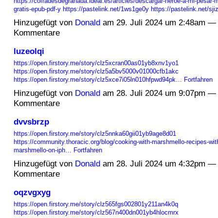
https://cofradesdegranada.ideal.es/articles/descargar-heroe-a-mi-pesar
gratis-epub-pdf-y
https://pastelink.net/1ws1ge0y
https://pastelink.net/sj
Hinzugefügt von
Donald
am 29. Juli 2024 um 2:48am —
Kommentare
luzeolqi
https://open.firstory.me/story/clz5xcran00as01yb8xnv1yo1
https://open.firstory.me/story/clz5a5bv5000v01000cfb1akc
https://open.firstory.me/story/clz5xce7i05ln010hfpwd94pk…
Fortfahren
Hinzugefügt von
Donald
am 28. Juli 2024 um 9:07pm —
Kommentare
dvvsbrzp
https://open.firstory.me/story/clz5nnka60gii01yb9age8d01
https://community.thoracic.org/blog/cooking-with-marshmello-recipes-wit
marshmello-on-iph…
Fortfahren
Hinzugefügt von
Donald
am 28. Juli 2024 um 4:32pm —
Kommentare
oqzvgxyg
https://open.firstory.me/story/clz565fgs002801y211an4k0q
https://open.firstory.me/story/clz567n400dn001yb4hlocmrx