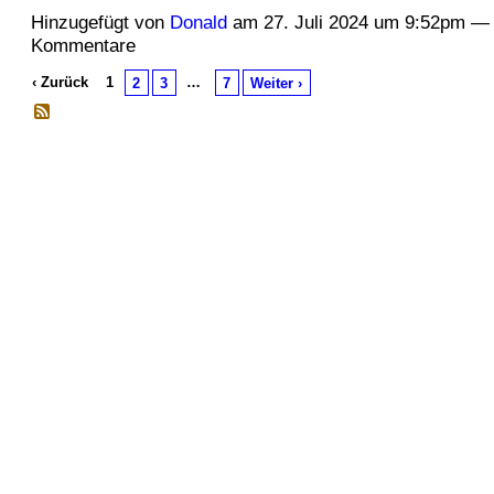
Hinzugefügt von
Donald
am 27. Juli 2024 um 9:52pm —
Kommentare
‹ Zurück
1
…
2
3
7
Weiter ›
© 2026 Erstellt von
Jochen und Susanne Janus
. Powered by