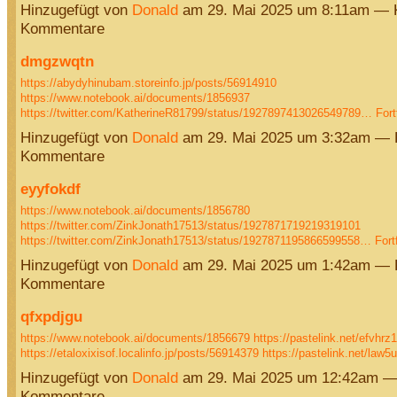
Hinzugefügt von
Donald
am 29. Mai 2025 um 8:11am — 
Kommentare
dmgzwqtn
https://abydyhinubam.storeinfo.jp/posts/56914910
https://www.notebook.ai/documents/1856937
https://twitter.com/KatherineR81799/status/1927897413026549789…
Fort
Hinzugefügt von
Donald
am 29. Mai 2025 um 3:32am — 
Kommentare
eyyfokdf
https://www.notebook.ai/documents/1856780
https://twitter.com/ZinkJonath17513/status/1927871719219319101
https://twitter.com/ZinkJonath17513/status/1927871195866599558…
Fort
Hinzugefügt von
Donald
am 29. Mai 2025 um 1:42am — 
Kommentare
qfxpdjgu
https://www.notebook.ai/documents/1856679
https://pastelink.net/efvhrz
https://etaloxixisof.localinfo.jp/posts/56914379
https://pastelink.net/law
Hinzugefügt von
Donald
am 29. Mai 2025 um 12:42am —
Kommentare