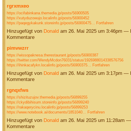
rgrxmxeo
https://ocifabinkana.themedia.jp/posts/56900505
https://xutyduzowujo.localinfo.jp/posts/56900452
https://paqegykakunk.storeinfo.jp/posts/56900475…
Fortfahren
Hinzugefügt von
Donald
am 26. Mai 2025 um 3:46pm — 
Kommentare
pimvwzrr
https://wissopaknesa.therestaurant.jp/posts/56900387
https://twitter.com/WendyMcdon76031/status/1926988014338576756
https://ihinkacafykn.localinfo.jp/posts/56900375…
Fortfahren
Hinzugefügt von
Donald
am 26. Mai 2025 um 3:17pm — 
Kommentare
rgnqxfws
https://shizituzujov.themedia.jp/posts/56899255
https://ckydibihisum.storeinfo.jp/posts/56899240
https://rakaqerycinu.localinfo.jp/posts/56899253
https://www.notebook.ai/documents/1851040…
Fortfahren
Hinzugefügt von
Donald
am 26. Mai 2025 um 11:28am —
Kommentare