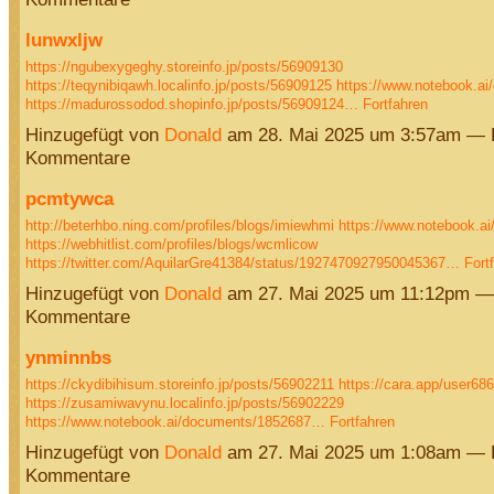
lunwxljw
https://ngubexygeghy.storeinfo.jp/posts/56909130
https://teqynibiqawh.localinfo.jp/posts/56909125
https://www.notebook.a
https://madurossodod.shopinfo.jp/posts/56909124…
Fortfahren
Hinzugefügt von
Donald
am 28. Mai 2025 um 3:57am — 
Kommentare
pcmtywca
http://beterhbo.ning.com/profiles/blogs/imiewhmi
https://www.notebook.a
https://webhitlist.com/profiles/blogs/wcmlicow
https://twitter.com/AquilarGre41384/status/1927470927950045367…
Fort
Hinzugefügt von
Donald
am 27. Mai 2025 um 11:12pm —
Kommentare
ynminnbs
https://ckydibihisum.storeinfo.jp/posts/56902211
https://cara.app/user6
https://zusamiwavynu.localinfo.jp/posts/56902229
https://www.notebook.ai/documents/1852687…
Fortfahren
Hinzugefügt von
Donald
am 27. Mai 2025 um 1:08am — 
Kommentare