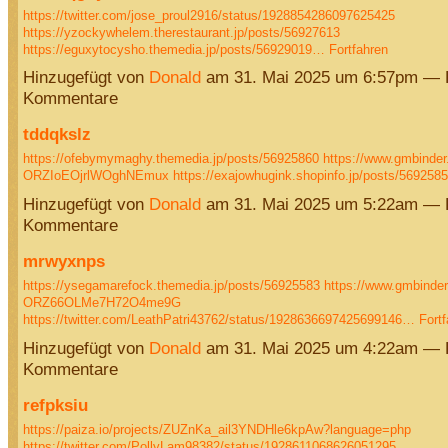
https://twitter.com/jose_proul2916/status/1928854286097625425
https://yzockywhelem.therestaurant.jp/posts/56927613
https://eguxytocysho.themedia.jp/posts/56929019…
Fortfahren
Hinzugefügt von
Donald
am 31. Mai 2025 um 6:57pm — 
Kommentare
tddqkslz
https://ofebymymaghy.themedia.jp/posts/56925860
https://www.gmbinder
ORZIoEOjrlWOghNEmux
https://exajowhugink.shopinfo.jp/posts/56925
Hinzugefügt von
Donald
am 31. Mai 2025 um 5:22am — 
Kommentare
mrwyxnps
https://ysegamarefock.themedia.jp/posts/56925583
https://www.gmbinder
ORZ66OLMe7H72O4me9G
https://twitter.com/LeathPatri43762/status/1928636697425699146…
Fortf
Hinzugefügt von
Donald
am 31. Mai 2025 um 4:22am — 
Kommentare
refpksiu
https://paiza.io/projects/ZUZnKa_ail3YNDHle6kpAw?language=php
https://twitter.com/PollyLam98382/status/1928611068626051295