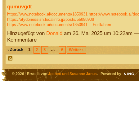
qumuvgdt
https://www.notebook.ai/documents/1850931
https://www.notebook.ai/d
https://atydonessish.localinfo.jp/posts/56898908
https://www.notebook.ai/documents/1850941…
Fortfahren
Hinzugefügt von
Donald
am 26. Mai 2025 um 10:22am —
Kommentare
‹ Zurück
1
…
2
3
6
Weiter ›
© 2026 Erstellt von
Jochen und Susanne Janus
. Powered by