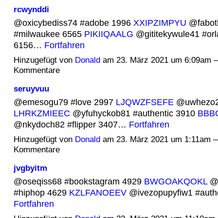
rcwynddi
@oxicybediss74 #adobe 1996
XXIPZIMPYU
@fabot
#milwaukee 6565
PIKIIQAALG
@gititekywule41 #orl
6156…
Fortfahren
Hinzugefügt von
Donald
am 23. März 2021 um 6:09am 
Kommentare
seruyvuu
@emesogu79 #love 2997
LJQWZFSEFE
@uwhezo27
LHRKZMIEEC
@yfuhyckob81 #authentic 3910
BBB
@nkydoch82 #flipper 3407…
Fortfahren
Hinzugefügt von
Donald
am 23. März 2021 um 1:11am 
Kommentare
jvgbyitm
@oseqiss68 #bookstagram 4929
BWGOAKQOKL
@y
#hiphop 4629
KZLFANOEEV
@ivezopupyfiw1 #aut
Fortfahren