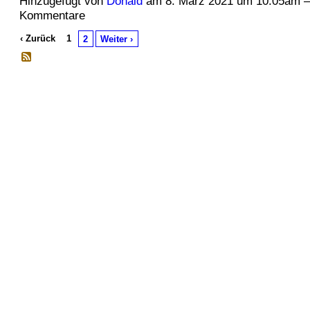
Hinzugefügt von
Donald
am 8. März 2021 um 10:05am 
Kommentare
‹ Zurück
1
2
Weiter ›
© 2026 Erstellt von
Jochen und Susanne Janus
. Powered by