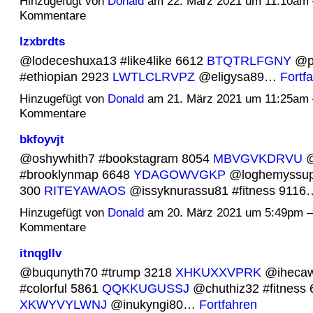
Hinzugefügt von
Donald
am 22. März 2021 um 11:10am
Kommentare
lzxbrdts
@lodeceshuxa13 #like4like 6612
BTQTRLFGNY
@pi
#ethiopian 2923
LWTLCLRVPZ
@eligysa89…
Fortf
Hinzugefügt von
Donald
am 21. März 2021 um 11:25am
Kommentare
bkfoyvjt
@oshywhith7 #bookstagram 8054
MBVGVKDRVU
@
#brooklynmap 6648
YDAGOWVGKP
@loghemyssup
300
RITEYAWAOS
@issyknurassu81 #fitness 911
Hinzugefügt von
Donald
am 20. März 2021 um 5:49pm 
Kommentare
itnqgllv
@buqunyth70 #trump 3218
XHKUXXVPRK
@ihecaw
#colorful 5861
QQKKUGUSSJ
@chuthiz32 #fitness 
XKWYVYLWNJ
@inukyngi80…
Fortfahren