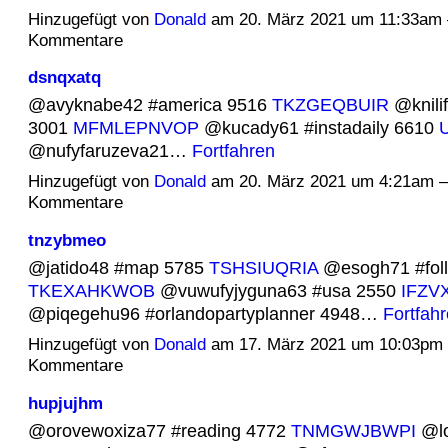
Hinzugefügt von
Donald
am 20. März 2021 um 11:33am
Kommentare
dsnqxatq
@avyknabe42 #america 9516
TKZGEQBUIR
@knilif
3001
MFMLEPNVOP
@kucady61 #instadaily 6610
@nufyfaruzeva21…
Fortfahren
Hinzugefügt von
Donald
am 20. März 2021 um 4:21am 
Kommentare
tnzybmeo
@jatido48 #map 5785
TSHSIUQRIA
@esogh71 #fol
TKEXAHKWOB
@vuwufyjyguna63 #usa 2550
IFZV
@piqegehu96 #orlandopartyplanner 4948…
Fortfah
Hinzugefügt von
Donald
am 17. März 2021 um 10:03pm
Kommentare
hupjujhm
@orovewoxiza77 #reading 4772
TNMGWJBWPI
@lo