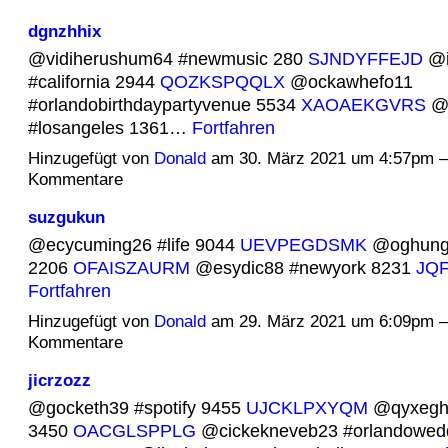
dgnzhhix
@vidiherushum64 #newmusic 280
SJNDYFFEJD
@i
#california 2944
QOZKSPQQLX
@ockawhefo11
#orlandobirthdaypartyvenue 5534
XAOAEKGVRS
@v
#losangeles 1361…
Fortfahren
Hinzugefügt von
Donald
am 30. März 2021 um 4:57pm 
Kommentare
suzgukun
@ecycuming26 #life 9044
UEVPEGDSMK
@oghunga
2206
OFAISZAURM
@esydic88 #newyork 8231
JQ
Fortfahren
Hinzugefügt von
Donald
am 29. März 2021 um 6:09pm 
Kommentare
jicrzozz
@gocketh39 #spotify 9455
UJCKLPXYQM
@qyxegh1
3450
OACGLSPPLG
@cickekneveb23 #orlandowed