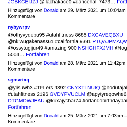
JGBKCEIJZJ
@ilachakace0 #dancehall 7473…
Fort
Hinzugefügt von
Donald
am 29. März 2021 um 10:04am
Kommentare
nybywrpv
@othyvyqebu95 #utahfitness 8685
DXCAVEQBXU
@nkiwugakenass61 #california 9391
PTQAJPMAQ
@ossytugijur49 #amazing 900
NSHGHFXJMH
@fogo
5004…
Fortfahren
Hinzugefügt von
Donald
am 28. März 2021 um 11:42pm
Kommentare
sgmvrtxq
@ylisuwh3 #TFLers 9392
CNYXTLNUIQ
@hodutaja
#utahfitness 2196
GVDYPVUCLM
@apytyreqowhe62
DTGMDWJEAU
@kuxajychar74 #orlandobirthdayp
Fortfahren
Hinzugefügt von
Donald
am 25. März 2021 um 7:03pm 
Kommentare