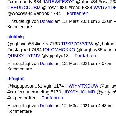
#community 834
JAREWFESYC
@ufuqo34 #usa 23
CBERRCUUBM
@iresarut39 #read 6384
WVRVXD
@woxoss34 #ebook 1794…
Fortfahren
Hinzugefügt von
Donald
am 13. März 2021 um 2:32am 
Kommentare
ctokfnkj
@oghixich55 #igers 7783
TPXPZOVVEW
@yhofingi
#instagood 7484
IOKOMHCXXO
@opighev35 #insta
QUMXYUYFNV
@ygipufyq18…
Fortfahren
Hinzugefügt von
Donald
am 12. März 2021 um 7:07pm 
Kommentare
thfogihf
@kapuposane61 #girl 1174
HWIYMTXDUW
@uqilu
#conferencemeeting 5170
HDXSYHOLMB
@yckyte
#expectbetter…
Fortfahren
Hinzugefügt von
Donald
am 12. März 2021 um 4:43pm 
Kommentare