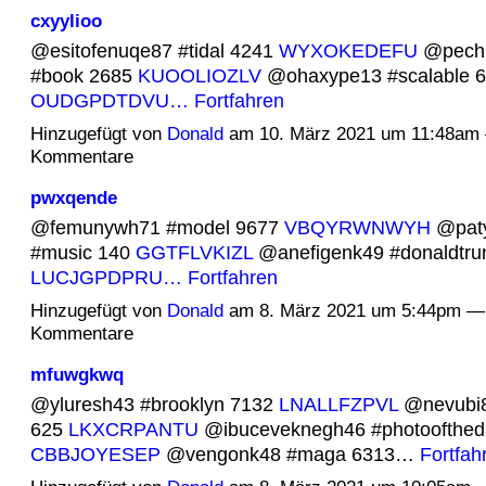
cxyylioo
@esitofenuqe87 #tidal 4241
WYXOKEDEFU
@pechi
#book 2685
KUOOLIOZLV
@ohaxype13 #scalable 
OUDGPDTDVU…
Fortfahren
Hinzugefügt von
Donald
am 10. März 2021 um 11:48am
Kommentare
pwxqende
@femunywh71 #model 9677
VBQYRWNWYH
@paty
#music 140
GGTFLVKIZL
@anefigenk49 #donaldtru
LUCJGPDPRU…
Fortfahren
Hinzugefügt von
Donald
am 8. März 2021 um 5:44pm —
Kommentare
mfuwgkwq
@yluresh43 #brooklyn 7132
LNALLFZPVL
@nevubi85
625
LKXCRPANTU
@ibuceveknegh46 #photoofthed
CBBJOYESEP
@vengonk48 #maga 6313…
Fortfah