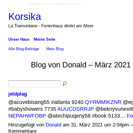
Erstellen Sie ein Ning-Netzwerk!
Korsika
La Tramontane - Ferienhaus direkt am Meer
Unser Haus
Meine Seite
Alle Blog-Beiträge
Mein Blog
Blog von Donald – März 2021 
jeldplag
@acuvebisang55 #atlanta 9240
QYRMMIKZNR
@eg
#babyshowers 7735
AUUCDSRRJP
@beknyvunexi6
NEPAHWFOBP
@atechipuqeny58 #book 5133…
Fo
Hinzugefügt von
Donald
am 31. März 2021 um 2:04pm 
Kommentare