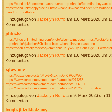
https://band.link/joseolmossantamuerte
http://bnd.lc/fox-mflamboyyant-e
https://band.link/happycracia1
https://band.link/nachtvlinder
https://band.
paradox…
Fortfahren
Hinzugefügt von
Jackelyn Ruffo
am 13. März 2026 um 1
Kommentare
jihfnclo
https://divasunlimited.ning.com/photo/albums/imccsggr
https://glot.io/s
http://bnd.lc/djalexbnh30billiond
https://band.link/en-clases-no
https://open.firstory.me/story/cmman0c0n1ywn01y93euf03ge…
Fortfahre
Hinzugefügt von
Jackelyn Ruffo
am 13. März 2026 um 3
Kommentare
xjfuwhmv
https://paiza.io/projects/tMLy5RkcXnrsOfX-ROvlWQ
https://www.cartoonmovement.com/cartoonist/974258
https://www.cartoonmovement.com/cartoonist/1006151
https://www.cartoonmovement.com/cartoonist/343260…
Fortfahren
Hinzugefügt von
Jackelyn Ruffo
am 9. März 2026 um 11
Kommentare
lsoqbzjldzdkbsfzleey