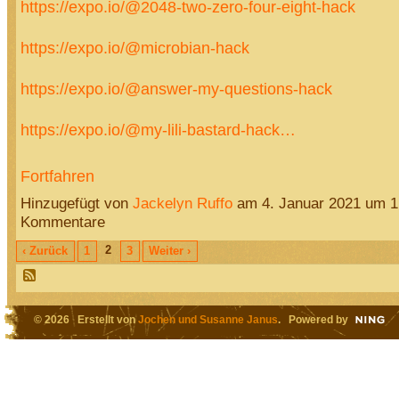
https://expo.io/@2048-two-zero-four-eight-hack
https://expo.io/@microbian-hack
https://expo.io/@answer-my-questions-hack
https://expo.io/@my-lili-bastard-hack…
Fortfahren
Hinzugefügt von
Jackelyn Ruffo
am 4. Januar 2021 um 
Kommentare
2
‹ Zurück
1
3
Weiter ›
© 2026 Erstellt von
Jochen und Susanne Janus
. Powered by