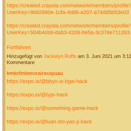
https://created.crayola.com/network/members/profile
UserKey=9b82880e-1cfa-4dd6-a207-a74dd5b53e03
https://created.crayola.com/network/members/profile
UserKey=504b4cb9-dab3-4208-be5a-3c378e71126
Fortfahren
Hinzugefügt von
Jackelyn Ruffo
am 3. Juni 2021 um 3:1
Kommentare
kmkcfmbmvzairecayuau
https://expo.io/@bbyn-w-bgw-hack
https://expo.io/@typr-hack
https://expo.io/@something-game-hack
https://expo.io/@luan-shi-yao-ji-hack