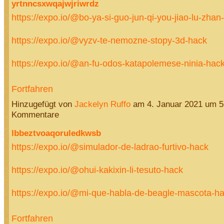
yrtnncsxwqajwjriwrdz
https://expo.io/@bo-ya-si-guo-jun-qi-you-jiao-lu-zhan
https://expo.io/@vyzv-te-nemozne-stopy-3d-hack
https://expo.io/@an-fu-odos-katapolemese-ninia-ha
Fortfahren
Hinzugefügt von
Jackelyn Ruffo
am 4. Januar 2021 um 
Kommentare
lbbeztvoaqoruledkwsb
https://expo.io/@simulador-de-ladrao-furtivo-hack
https://expo.io/@ohui-kakixin-li-tesuto-hack
https://expo.io/@mi-que-habla-de-beagle-mascota-
Fortfahren