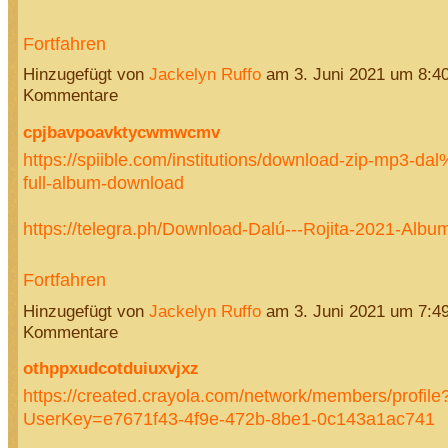
Fortfahren
Hinzugefügt von
Jackelyn Ruffo
am 3. Juni 2021 um 8:4
Kommentare
cpjbavpoavktycwmwcmv
https://spiible.com/institutions/download-zip-mp3-da
full-album-download
https://telegra.ph/Download-Dalú---Rojita-2021-Alb
Fortfahren
Hinzugefügt von
Jackelyn Ruffo
am 3. Juni 2021 um 7:4
Kommentare
othppxudcotduiuxvjxz
https://created.crayola.com/network/members/profile
UserKey=e7671f43-4f9e-472b-8be1-0c143a1ac741