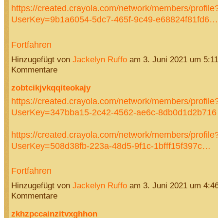
https://created.crayola.com/network/members/profile
UserKey=9b1a6054-5dc7-465f-9c49-e68824f81fd6…
Fortfahren
Hinzugefügt von
Jackelyn Ruffo
am 3. Juni 2021 um 5:1
Kommentare
zobtcikjvkqqiteokajy
https://created.crayola.com/network/members/profile
UserKey=347bba15-2c42-4562-ae6c-8db0d1d2b716
https://created.crayola.com/network/members/profile
UserKey=508d38fb-223a-48d5-9f1c-1bfff15f397c…
Fortfahren
Hinzugefügt von
Jackelyn Ruffo
am 3. Juni 2021 um 4:4
Kommentare
zkhzpccainzitvxghhon