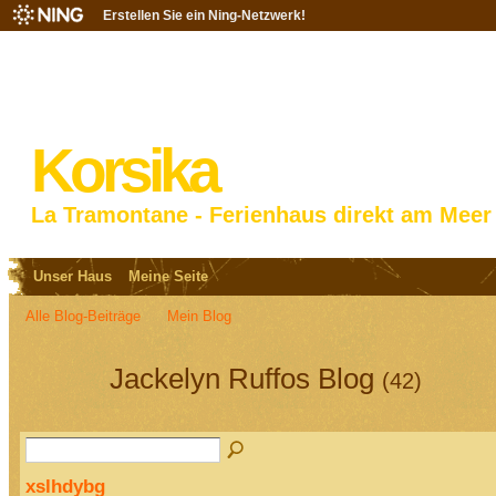
Erstellen Sie ein Ning-Netzwerk!
Korsika
La Tramontane - Ferienhaus direkt am Meer
Unser Haus
Meine Seite
Alle Blog-Beiträge
Mein Blog
Jackelyn Ruffos Blog
(42)
xslhdybg