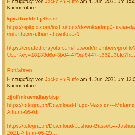
Hinzugefügt von
Jackelyn Ruffo
am 4. Juni 2021 um 1:5
Kommentare
kpyztbxefifofqelhwno
https://spiible.com/institutions/downloadmp3-laysa-d
entardecer-album-download-0
https://created.crayola.com/network/members/profile
UserKey=18133d6a-3bd4-479a-8447-b662e3bfe7fa
Fortfahren
Hinzugefügt von
Jackelyn Ruffo
am 4. Juni 2021 um 12
Kommentare
zjjolfmlravmdhaybjsp
https://telegra.ph/Download-Hugo-Massien---Metamo
Album-06-01
https://telegra.ph/Download-Joshua-Bassett---Joshua
2021-Album-05-29…