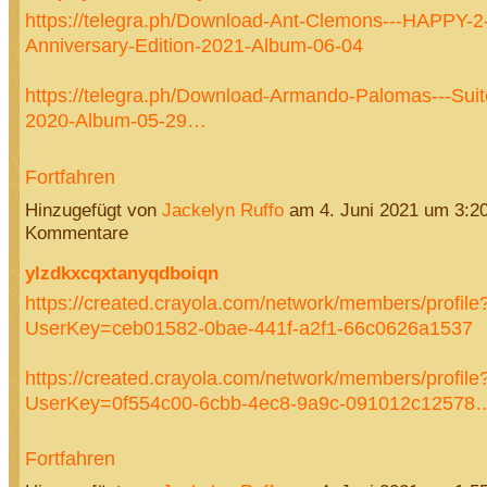
https://telegra.ph/Download-Ant-Clemons---HAPPY-
Anniversary-Edition-2021-Album-06-04
https://telegra.ph/Download-Armando-Palomas---Suit
2020-Album-05-29…
Fortfahren
Hinzugefügt von
Jackelyn Ruffo
am 4. Juni 2021 um 3:2
Kommentare
ylzdkxcqxtanyqdboiqn
https://created.crayola.com/network/members/profile
UserKey=ceb01582-0bae-441f-a2f1-66c0626a1537
https://created.crayola.com/network/members/profile
UserKey=0f554c00-6cbb-4ec8-9a9c-091012c12578
Fortfahren