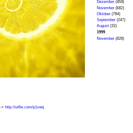
Dezember
(459)
November
(682)
Oktober
(784)
September
(247)
August
(32)
1999
November
(828)
>->
http://urllie.com/p1vwq