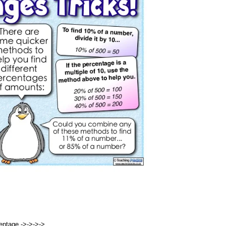
entage ->->->->…