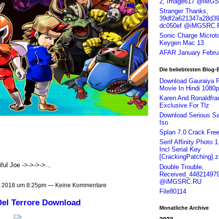
2, Image617 @iMG
Stranger Thanks,
39df2a621347a28d39
dc050ef @iMGSRC.
Sonic Charge Microt
Keygen Mac 13
AFAR January Febru
Die beliebtesten Blog-
Download Gauraiya F
Movie In Hindi 1080p
Karen And Ronaldfra
Exclusive For Tlz
Download Serious S
Iso
Splan 7.0 Crack Fre
Serif Affinity Photo 1
Incl Serial Key
[CrackingPatching].z
iful Joe ->->->->…
Double Trouble,
Received_44821497
@iMGSRC.RU
t 2018 um 8:25pm — Keine Kommentare
File80114
 Del Terrore Download
Monatliche Archive