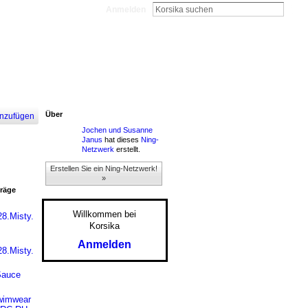
Anmelden
Über
nzufügen
Jochen und Susanne
Janus
hat dieses
Ning-
Netzwerk
erstellt.
Erstellen Sie ein Ning-Netzwerk!
»
träge
Willkommen bei
28.Misty.
Korsika
Anmelden
28.Misty.
Sauce
Swimwear