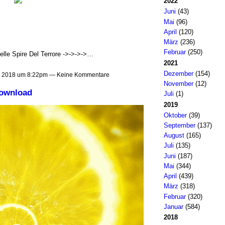
2022
Juni
(43)
Mai
(96)
April
(120)
März
(236)
Februar
(250)
elle Spire Del Terrore ->->->->…
2021
Dezember
(154)
t 2018 um 8:22pm — Keine Kommentare
November
(12)
Download
Juli
(1)
2019
Oktober
(39)
September
(137)
August
(165)
Juli
(135)
Juni
(187)
Mai
(344)
April
(439)
März
(318)
Februar
(320)
Januar
(584)
2018