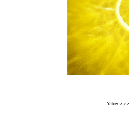
Yellow ->->-