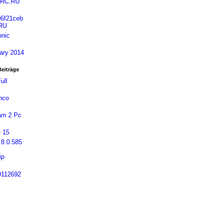
SRC.RU
6f21ceb
RU
onic
ary 2014
Beiträge
ull
nco
am 2 Pc
e 15
.8.0.585
ip
9112692