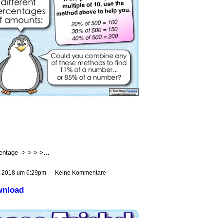
entage ->->->->…
t 2018 um 6:29pm — Keine Kommentare
wnload