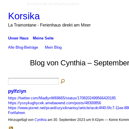
Erstellen Sie ein Ning-Netzwerk!
Korsika
La Tramontane - Ferienhaus direkt am Meer
Unser Haus
Meine Seite
Alle Blog-Beiträge
Mein Blog
Blog von Cynthia – September
pylfziyn
https://twitter.com/MadlynW69665/status/1708202499566420185
https://yssykughycek.amebaownd.com/posts/48300856
https://www.pixnet.net/pcard/uzyxiknanisy/article/acdc4f40-5fc7-11ee-
Fortfahren
Hinzugefügt von
Cynthia
am 30. September 2023 um 9:42pm — Keine Komm