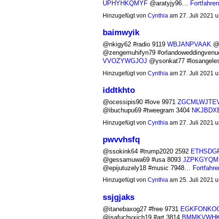
UPHYHKQMYF
@aratyjy96…
Fortfahren
Hinzugefügt von
Cynthia
am 27. Juli 2021
baimwyik
@nkigy62 #radio 9119
WBJANPVAAK
@o
@zengemuhifyn79 #orlandoweddingvenu
VVOZYWGJOJ
@ysonkat77 #losangel
Hinzugefügt von
Cynthia
am 27. Juli 2021
iddtkhto
@ocessipis90 #love 9971
ZGCMLWJTE
@ibuchupu69 #tweegram 3404
NKJBDX
Hinzugefügt von
Cynthia
am 27. Juli 2021
pwvvhsfq
@ssokink64 #trump2020 2592
ETHSDG
@gessamuwa69 #usa 8093
JZPKGYQM
@epijutuzely18 #music 7948…
Fortfahre
Hinzugefügt von
Cynthia
am 25. Juli 2021
ssjgjaks
@itanebaxog27 #free 9731
EGKFONKO
@isafuchyxich19 #art 3814
BMMKVWH