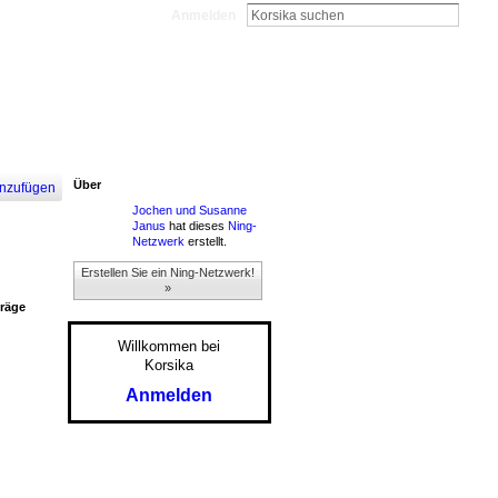
Anmelden
Über
nzufügen
Jochen und Susanne
Janus
hat dieses
Ning-
Netzwerk
erstellt.
Erstellen Sie ein Ning-Netzwerk!
»
träge
Willkommen bei
Korsika
Anmelden