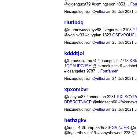
@gigenguxa79 #comingsoon 4853…
For
Hinzugefügt von
Cynthia
am 25. Juli 2021
riutlbdq
@mamewuvyknyv98 #veganism 2108
Y
@yghink33 #cityplan 1323
GSFVPOUC
Hinzugefügt von
Cynthia
am 25. Juli 2021
kdddtjol
@fomussixamo74 #losangeles 7713
KS
JQGAURGJSH
@jaknockiseck6 #adobeil
#losangeles 9787…
Fortfahren
Hinzugefügt von
Cynthia
am 24. Juli 2021
xpxombvr
@aghysu87 #animation 3231
PXLSCYF
DDBRQTNACP
@nidosech60 #fakenew
Hinzugefügt von
Cynthia
am 23. Juli 2021
hethzgkv
@iqoci91 #trump 5595
ZIRGSINJHB
@in
@kyckethuveja19 #babyshowers 228
QL