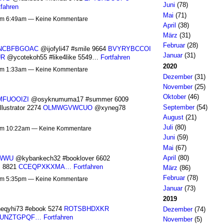
Juni
(78)
tfahren
Mai
(71)
 um 6:49am — Keine Kommentare
April
(38)
März
(31)
Februar
(28)
NCBFBGOAC
@ijofyli47 #smile 9664
BVYRYBCCOI
Januar
(31)
UR
@ycotekoh55 #like4like 5549…
Fortfahren
2020
 um 1:33am — Keine Kommentare
Dezember
(31)
November
(25)
Oktober
(46)
MFUOOIZI
@osyknumuma17 #summer 6009
September
(54)
lustrator 2274
OLMWGVWCUO
@xyneg78
August
(21)
Juli
(80)
 um 10:22am — Keine Kommentare
Juni
(59)
Mai
(67)
April
(80)
WWU
@kybankech32 #booklover 6602
s 8821
CCEQPXKXMA…
Fortfahren
März
(86)
Februar
(78)
 um 5:35pm — Keine Kommentare
Januar
(73)
2019
eqyhi73 #ebook 5274
ROTSBHDXKR
Dezember
(74)
UNZTGPQF…
Fortfahren
November
(5)