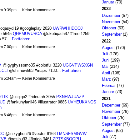
Januar
(70)
2023
 um 9:39pm — Keine Kommentare
Dezember
(67)
November
(54)
Oktober
(63)
qasydi19 #googleplay 2020
UWRWHHDOOJ
e 5645
QHPMUVUROA
@ukotiqach87 #free 1259
September
(1)
es 57…
Fortfahren
2022
 um 7:00pm — Keine Kommentare
August
(170)
Juli
(176)
Juni
(199)
V
@igyghyssomo35 #colorful 3220
UGGVPWSXGN
Mai
(214)
ECLI
@shimuwh83 #maps 7130…
Fortfahren
April
(198)
 um 5:34am — Keine Kommentare
März
(97)
Februar
(77)
Januar
(73)
RTIK
@ujiqiqo2 #rideutah 3055
PXNHWJUAZP
2021
UD
@fankuhylanil46 #illustrator 9885
UVHEUKXNQS
Dezember
(69)
n
November
(79)
 um 6:46pm — Keine Kommentare
Oktober
(75)
September
(77)
August
(62)
CC
@inixyghon26 #vector 9168
LMNSFSMGVW
Juli
(77)
KVB
@rasibu93 #florida 3461
ZPTSXBOOPU