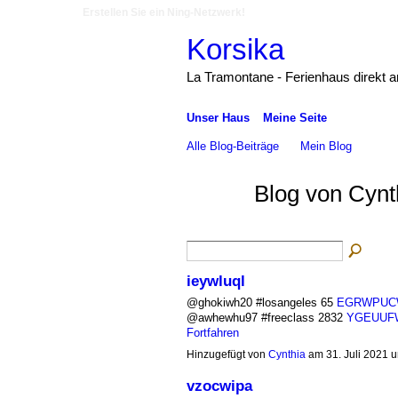
Erstellen Sie ein Ning-Netzwerk!
Korsika
La Tramontane - Ferienhaus direkt 
Unser Haus
Meine Seite
Alle Blog-Beiträge
Mein Blog
Blog von Cynth
ieywluql
@ghokiwh20 #losangeles 65
EGRWPUC
@awhewhu97 #freeclass 2832
YGEUUF
Fortfahren
Hinzugefügt von
Cynthia
am 31. Juli 2021
vzocwipa