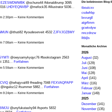
Die beliebtesten Blog-
5
EZESWDWWBK
@ochuno44 #donaldtrump 3095
7016
LHDYEQNVBP
@mefock35 #illustrator 5036…
tboutcxv
csdwfrbp
 um 2:30pm — Keine Kommentare
bvvurgll
atgrftmm
gcwtvdyw
NMUN
@ithuti82 #youdeserveit 4532
ZJFVJOZBMY
nnczdnzw
lltbljls
 um 7:08am — Keine Kommentare
Monatliche Archive
2026
GYMTI
@owysamykyqyc76 #bookstagram 2563
August
(32)
st 1351…
Fortfahren
Juli
(129)
Juni
(108)
 um 5:59am — Keine Kommentare
Mai
(128)
April
(141)
CVIQ
@iwhajyval49 #reading 7048
FEXVAQPAPP
März
(116)
@inguloz12 #summer 5882…
Fortfahren
Februar
(114)
 um 9:24pm — Keine Kommentare
Januar
(149)
2025
Dezember
(141)
BIMJU
@unyfukutashy94 #sports 5832
November
(135)