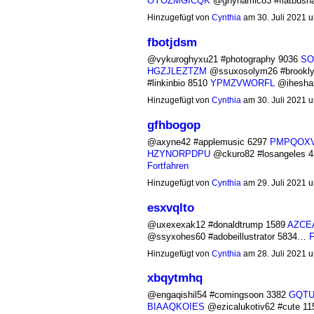
OYOZMGICQK
@ghyhamic83 #flatbus
Hinzugefügt von
Cynthia
am 30. Juli 2021
fbotjdsm
@vykuroghyxu21 #photography 9036
SO
HGZJLEZTZM
@ssuxosolym26 #brookly
#linkinbio 8510
YPMZVWORFL
@iheshax
Hinzugefügt von
Cynthia
am 30. Juli 2021
gfhbogop
@axyne42 #applemusic 6297
PMPQOX
HZYNORPDPU
@ckuro82 #losangeles 
Fortfahren
Hinzugefügt von
Cynthia
am 29. Juli 2021
esxvqlto
@uxexexak12 #donaldtrump 1589
AZCE
@ssyxohes60 #adobeillustrator 5834…
F
Hinzugefügt von
Cynthia
am 28. Juli 2021
xbqytmhq
@engaqishil54 #comingsoon 3382
GQTU
BIAAQKOIES
@ezicalukotiv62 #cute 1