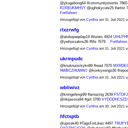
@ykugebong64 #communityevents 786
RJXBUKMHSY
@ughokycute25 #artist 
Fortfahren
Hinzugefügt von
Cynthia
am 31. Juli 2021
rlxzrwfg
@atubupaqelap19 #itunes 4924
UIHLPH
@ywhossaknu36 #life 7679…
Fortfahren
Hinzugefügt von
Cynthia
am 31. Juli 2021
ukrmpudc
@knuknunickykn99 #read 7070
MXRDE
NWBCZHUWWJ
@konkyxengo36 #repo
Hinzugefügt von
Cynthia
am 31. Juli 2021
wbliwivz
@kningefengi99 #amazing 2639
FSTDFJ
@nkijasova94 #girl 3780
VYDODHCSZD
Hinzugefügt von
Cynthia
am 30. Juli 2021
hfctsptb
@upizek40 #TagsForLikes 4497
TRUPY