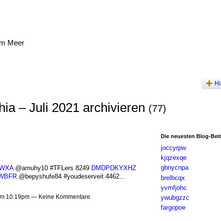
am Meer
Hi
ia – Juli 2021 archivieren
(77)
Die neuesten Blog-Bei
joccyrpw
kjqzexqe
gbnycnpa
WXA
@amuhy10 #TFLers 8249
DMDPDKYXHZ
WBFR
@bepyshufe84 #youdeserveit 4462…
brelbcqx
yvmfjohc
 um 10:19pm — Keine Kommentare
ywubgzzc
fargopoe