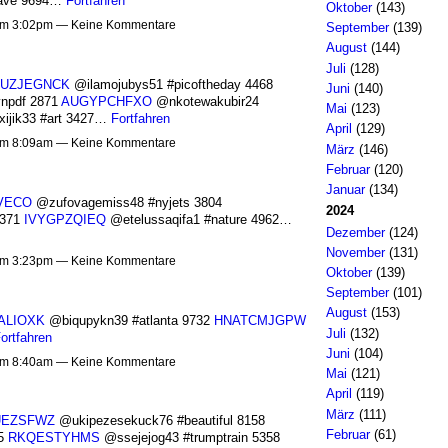
have 9694…
Fortfahren
Oktober
(143)
 um 3:02pm — Keine Kommentare
September
(139)
August
(144)
Juli
(128)
UZJEGNCK
@ilamojubys51 #picoftheday 4468
Juni
(140)
npdf 2871
AUGYPCHFXO
@nkotewakubir24
Mai
(123)
ijik33 #art 3427…
Fortfahren
April
(129)
 um 8:09am — Keine Kommentare
März
(146)
Februar
(120)
Januar
(134)
VECO
@zufovagemiss48 #nyjets 3804
2024
4371
IVYGPZQIEQ
@etelussaqifa1 #nature 4962…
Dezember
(124)
November
(131)
 um 3:23pm — Keine Kommentare
Oktober
(139)
September
(101)
August
(153)
ALIOXK
@biqupykn39 #atlanta 9732
HNATCMJGPW
Juli
(132)
ortfahren
Juni
(104)
 um 8:40am — Keine Kommentare
Mai
(121)
April
(119)
März
(111)
EZSFWZ
@ukipezesekuck76 #beautiful 8158
Februar
(61)
15
RKQESTYHMS
@ssejejog43 #trumptrain 5358