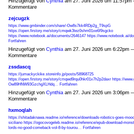
Hinzugefügt von
Cynthia
am 27. Juni 2026 um 11:57pm
Kommentare
zejcugzk
https://www.gmbinder.com/share/-Ow8s7kk4RDp2g_T9spG
https://open.firstory.me/story/cmqwk3tez0shm01xe6f9sgcko
https://www.notebook.ai/documents/2646147
https://www.notebook.ai/
Fortfahren
Hinzugefügt von
Cynthia
am 27. Juni 2026 um 6:22pm 
Kommentare
zssdascq
https://jumackyckike.storeinfo.jp/posts/58968725
https://open.firstory.me/story/cmqwd9rqu0hkr01x7h2p2daxr
https://www.
Ow89HNW93GzchgXLHdq…
Fortfahren
Hinzugefügt von
Cynthia
am 27. Juni 2026 um 3:06pm 
Kommentare
hxmoqlah
https://shitadaknawa.readme.io/reference/downloads-robotics-goes-moo
siciliano
https://ogocovogeleb.readme.io/reference/epub-download-monste
lords-no-good-comeback-vol-8-by-tourou…
Fortfahren