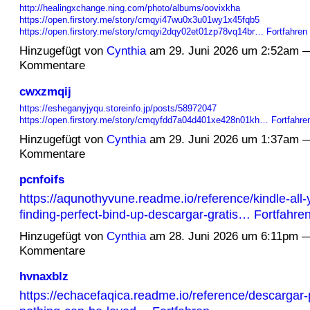
http://healingxchange.ning.com/photo/albums/oovixkha
https://open.firstory.me/story/cmqyi47wu0x3u01wy1x45fqb5
https://open.firstory.me/story/cmqyi2dqy02et01zp78vq14br…
Fortfahren
Hinzugefügt von
Cynthia
am 29. Juni 2026 um 2:52am 
Kommentare
cwxzmqij
https://esheganyjyqu.storeinfo.jp/posts/58972047
https://open.firstory.me/story/cmqyfdd7a04d401xe428n01kh…
Fortfahre
Hinzugefügt von
Cynthia
am 29. Juni 2026 um 1:37am 
Kommentare
pcnfoifs
https://aqunothyvune.readme.io/reference/kindle-all-
finding-perfect-bind-up-descargar-gratis…
Fortfahre
Hinzugefügt von
Cynthia
am 28. Juni 2026 um 6:11pm 
Kommentare
hvnaxblz
https://echacefaqica.readme.io/reference/descargar-