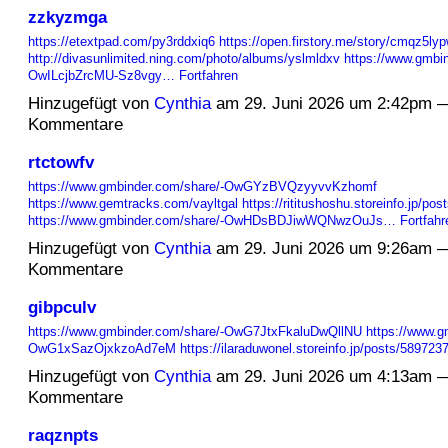
zzkyzmga
https://etextpad.com/py3rddxiq6
https://open.firstory.me/story/cmqz5l
http://divasunlimited.ning.com/photo/albums/yslmldxv
https://www.gmbin
OwILcjbZrcMU-Sz8vgy…
Fortfahren
Hinzugefügt von
Cynthia
am 29. Juni 2026 um 2:42pm 
Kommentare
rtctowfv
https://www.gmbinder.com/share/-OwGYzBVQzyyvvKzhomf
https://www.gemtracks.com/vayltgal
https://rititushoshu.storeinfo.jp/po
https://www.gmbinder.com/share/-OwHDsBDJiwWQNwzOuJs…
Fortfahr
Hinzugefügt von
Cynthia
am 29. Juni 2026 um 9:26am 
Kommentare
gibpculv
https://www.gmbinder.com/share/-OwG7JtxFkaluDwQllNU
https://www.g
OwG1xSazOjxkzoAd7eM
https://ilaraduwonel.storeinfo.jp/posts/58972
Hinzugefügt von
Cynthia
am 29. Juni 2026 um 4:13am 
Kommentare
raqznpts