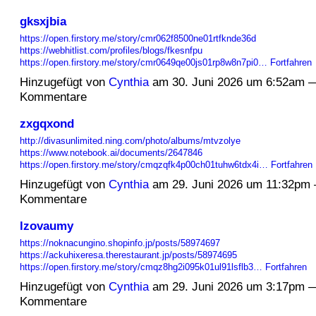
gksxjbia
https://open.firstory.me/story/cmr062f8500ne01rtfknde36d
https://webhitlist.com/profiles/blogs/fkesnfpu
https://open.firstory.me/story/cmr0649qe00js01rp8w8n7pi0…
Fortfahren
Hinzugefügt von
Cynthia
am 30. Juni 2026 um 6:52am 
Kommentare
zxgqxond
http://divasunlimited.ning.com/photo/albums/mtvzolye
https://www.notebook.ai/documents/2647846
https://open.firstory.me/story/cmqzqfk4p00ch01tuhw6tdx4i…
Fortfahren
Hinzugefügt von
Cynthia
am 29. Juni 2026 um 11:32pm
Kommentare
lzovaumy
https://noknacungino.shopinfo.jp/posts/58974697
https://ackuhixeresa.therestaurant.jp/posts/58974695
https://open.firstory.me/story/cmqz8hg2i095k01ul91lsflb3…
Fortfahren
Hinzugefügt von
Cynthia
am 29. Juni 2026 um 3:17pm 
Kommentare