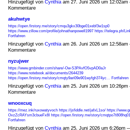
Hinzugefügt von
Cynthia
am 27. Juni 2026 um 12:02am
Kommentare
akuhwtye
https://open.firstory.me/story/cmqu3gkx30bge01xebf3w1sp0
https://www.zillow.com/profile/johnathanpowell1997
https://telegra.ph/L
Fortfahren
Hinzugefügt von
Cynthia
am 26. Juni 2026 um 12:58am
Kommentare
nyzujwer
https://www.gmbinder.com/share/-Ow-S3PAvfO5vpAD0aJr
https://www.notebook.ai/documents/2644239
https://open.firstory.me/story/cmqty9ari09e901wyfgh374yc…
Fortfahren
Hinzugefügt von
Cynthia
am 25. Juni 2026 um 10:26pm
Kommentare
wnooxcuq
https://mez.ink/ruxowatyvoch
https://jsfiddle.net/jafxL1so/
https://www.g
OvzZcRAYsm3cbueFx8I
https://open.firstory.me/story/cmqtpo7t808h
Fortfahren
Hinzugefügt von
Cynthia
am 25. Juni 2026 um 6:26pm 