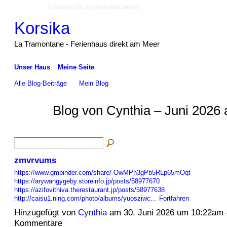
Erstellen Sie ein Ning-Netzwerk!
Korsika
La Tramontane - Ferienhaus direkt am Meer
Unser Haus
Meine Seite
Alle Blog-Beiträge
Mein Blog
Blog von Cynthia – Juni 2026 
zmvrvums
https://www.gmbinder.com/share/-OwMPn3gPb5RLp65mOqt
https://arywangygeby.storeinfo.jp/posts/58977670
https://azifovithiva.therestaurant.jp/posts/58977638
http://caisu1.ning.com/photo/albums/yuosziwc…
Fortfahren
Hinzugefügt von
Cynthia
am 30. Juni 2026 um 10:22am
Kommentare