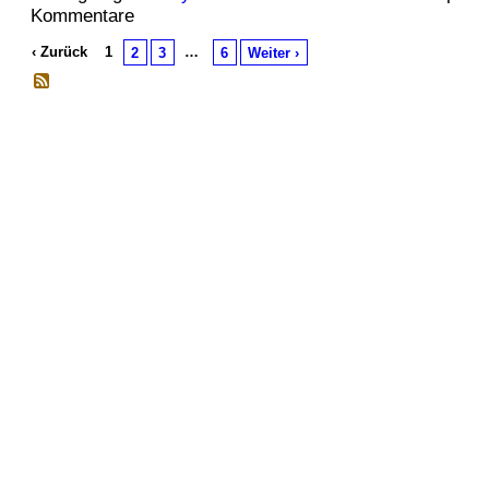
Kommentare
‹ Zurück
1
…
2
3
6
Weiter ›
© 2026 Erstellt von
Jochen und Susanne Janus
. Powered by