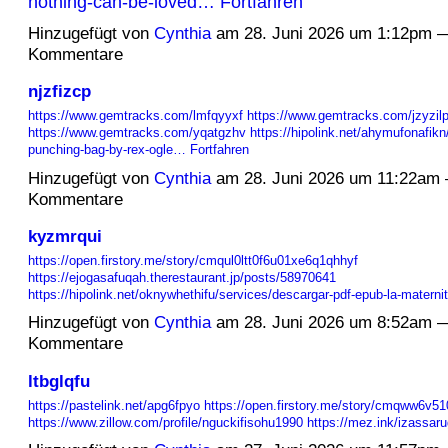
nothing-can-be-loved…
Fortfahren
Hinzugefügt von
Cynthia
am 28. Juni 2026 um 1:12pm 
Kommentare
njzfizcp
https://www.gemtracks.com/lmfqyyxf
https://www.gemtracks.com/jzyzil
https://www.gemtracks.com/yqatgzhv
https://hipolink.net/ahymufonafikn
punching-bag-by-rex-ogle…
Fortfahren
Hinzugefügt von
Cynthia
am 28. Juni 2026 um 11:22am
Kommentare
kyzmrqui
https://open.firstory.me/story/cmqul0ltt0f6u01xe6q1qhhyf
https://ejogasafuqah.therestaurant.jp/posts/58970641
https://hipolink.net/oknywhethifu/services/descargar-pdf-epub-la-materni
Hinzugefügt von
Cynthia
am 28. Juni 2026 um 8:52am 
Kommentare
ltbglqfu
https://pastelink.net/apg6fpyo
https://open.firstory.me/story/cmqww6v5
https://www.zillow.com/profile/nguckifisohu1990
https://mez.ink/izassar