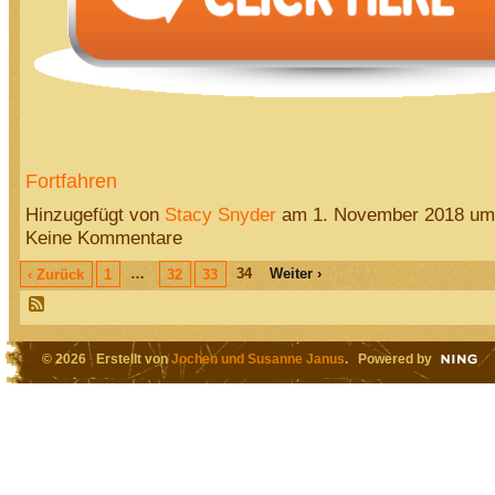
Fortfahren
Hinzugefügt von
Stacy Snyder
am 1. November 2018 u
Keine Kommentare
…
34
Weiter ›
‹ Zurück
1
32
33
© 2026 Erstellt von
Jochen und Susanne Janus
. Powered by