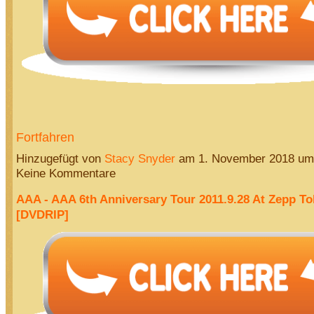
Fortfahren
Hinzugefügt von
Stacy Snyder
am 1. November 2018 u
Keine Kommentare
AAA - AAA 6th Anniversary Tour 2011.9.28 At Zepp To
[DVDRIP]