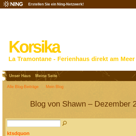
Erstellen Sie ein Ning-Netzwerk!
Korsika
La Tramontane - Ferienhaus direkt am Meer
Unser Haus
Meine Seite
Alle Blog-Beiträge
Mein Blog
Blog von Shawn – Dezember 2
ktsdquon