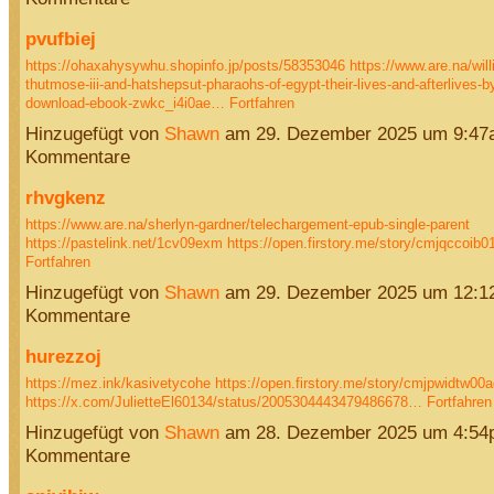
pvufbiej
https://ohaxahysywhu.shopinfo.jp/posts/58353046
https://www.are.na/wil
thutmose-iii-and-hatshepsut-pharaohs-of-egypt-their-lives-and-afterlives-
download-ebook-zwkc_i4i0ae…
Fortfahren
Hinzugefügt von
Shawn
am 29. Dezember 2025 um 9:47
Kommentare
rhvgkenz
https://www.are.na/sherlyn-gardner/telechargement-epub-single-parent
https://pastelink.net/1cv09exm
https://open.firstory.me/story/cmjqccoi
Fortfahren
Hinzugefügt von
Shawn
am 29. Dezember 2025 um 12:1
Kommentare
hurezzoj
https://mez.ink/kasivetycohe
https://open.firstory.me/story/cmjpwidtw00
https://x.com/JulietteEl60134/status/2005304443479486678…
Fortfahren
Hinzugefügt von
Shawn
am 28. Dezember 2025 um 4:54
Kommentare