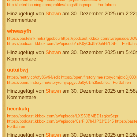
http://beterhbo.ning.com/profiles/blogs/tbhqnxpo…
Fortfahren
Hinzugefügt von
Shawn
am 30. Dezember 2025 um 2:22
Kommentare
whwasyfh
https://pastelink.net/zfgpobcu
https://podcast.kkbox.com/tw/episode/0
https://podcast.kkbox.com/tw/episode/-oK0yCbJ970phHZLSE…
Fortfahr
Hinzugefügt von
Shawn
am 30. Dezember 2025 um 5:40
Kommentare
uutuibwj
https://rentry.co/qfy86v94/edit
https://open.firstory.me/story/cmjrxo3jj00
https://open.firstory.me/story/cmjrxpgyc0a0y01rh35isbrl6…
Fortfahren
Hinzugefügt von
Shawn
am 30. Dezember 2025 um 2:58
Kommentare
hecnkulq
https://podcast.kkbox.com/tw/episode/LXS5JBMBD1sgkoScpr
https://podcast.kkbox.com/tw/episode/CsrFI37h4JP3JfDJ45
https://past
Fortfahren
Hinzugefügt von
Shawn
am 30. Dezember 2025 um 2:26