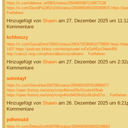
https://x.com/delorse_wr5901/status/2004855997219877138
https://x.com/DavidPa19521154/status/2004855481920368815
https://pa
Fortfahren
Hinzugefügt von
Shawn
am 27. Dezember 2025 um 11:1
Kommentare
kchhnczy
https://x.com/GarzaDorot76901/status/2004725384810778800
https://tel
1437
https://podcast.kkbox.com/tw/episode/-roFxGeH5yrO4wfsBN
http://caisu1.ning.com/photo/albums/yndinwhx…
Fortfahren
Hinzugefügt von
Shawn
am 27. Dezember 2025 um 2:32
Kommentare
solmtayf
https://x.com/SteveHart180738/status/2004601937610899477
https://open.firstory.me/story/cmjn4lemo03iv01usbxhf3iwb
https://open.firstory.me/story/cmjn4ms8403fn01s6fu3ra57m…
Fortfahren
Hinzugefügt von
Shawn
am 26. Dezember 2025 um 6:21
Kommentare
pdhmiutd
https://x.com/DebraSmith50788/status/2004560626820239663