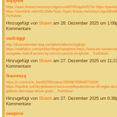
snjvjhiw
https://open.firstory.me/story/cmjpo1nze007t01wja0n817dz
https://pastel
https://pastelink.net/mt5z1b4w
https://open.firstory.me/story/cmjpo59
Fortfahren
Hinzugefügt von
Shawn
am 28. Dezember 2025 um 1:08
Kommentare
uudcsggi
http://divasunlimited.ning.com/photo/albums/upgfujjs
https://webhitlist.com/profiles/blogs/ropwpbmn
https://www.are.na/earl-m
renegades-lord-of-excess-by-rich-mccormick-on-iphone…
Fortfahren
Hinzugefügt von
Shawn
am 27. Dezember 2025 um 11:2
Kommentare
lkaonmzq
https://x.com/vicki_hard92259/status/2004967938445722029
https://hipolink.net/nkygilidowom/services/pdfepubmobi-las-48-reglas-de-la
gallardo-descargar-ebook-gratis…
Fortfahren
Hinzugefügt von
Shawn
am 27. Dezember 2025 um 6:38
Kommentare
ueopirni