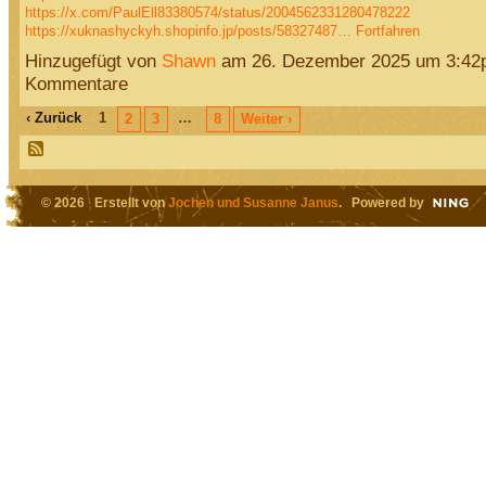
https://x.com/PaulEll83380574/status/2004562331280478222
https://xuknashyckyh.shopinfo.jp/posts/58327487…
Fortfahren
Hinzugefügt von
Shawn
am 26. Dezember 2025 um 3:42
Kommentare
‹ Zurück
1
…
2
3
8
Weiter ›
© 2026 Erstellt von
Jochen und Susanne Janus
. Powered by