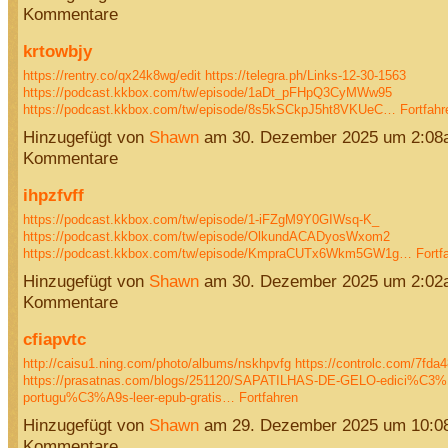
Kommentare
krtowbjy
https://rentry.co/qx24k8wg/edit
https://telegra.ph/Links-12-30-1563
https://podcast.kkbox.com/tw/episode/1aDt_pFHpQ3CyMWw95
https://podcast.kkbox.com/tw/episode/8s5kSCkpJ5ht8VKUeC…
Fortfahr
Hinzugefügt von
Shawn
am 30. Dezember 2025 um 2:08
Kommentare
ihpzfvff
https://podcast.kkbox.com/tw/episode/1-iFZgM9Y0GIWsq-K_
https://podcast.kkbox.com/tw/episode/OlkundACADyosWxom2
https://podcast.kkbox.com/tw/episode/KmpraCUTx6Wkm5GW1g…
Fortf
Hinzugefügt von
Shawn
am 30. Dezember 2025 um 2:02
Kommentare
cfiapvtc
http://caisu1.ning.com/photo/albums/nskhpvfg
https://controlc.com/7fda
https://prasatnas.com/blogs/251120/SAPATILHAS-DE-GELO-edici%C3%
portugu%C3%A9s-leer-epub-gratis…
Fortfahren
Hinzugefügt von
Shawn
am 29. Dezember 2025 um 10:0
Kommentare