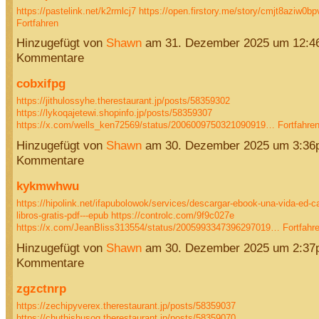
https://pastelink.net/k2rmlcj7
https://open.firstory.me/story/cmjt8aziw0
Fortfahren
Hinzugefügt von
Shawn
am 31. Dezember 2025 um 12:4
Kommentare
cobxifpg
https://jithulossyhe.therestaurant.jp/posts/58359302
https://lykoqajetewi.shopinfo.jp/posts/58359307
https://x.com/wells_ken72569/status/2006009750321090919…
Fortfahre
Hinzugefügt von
Shawn
am 30. Dezember 2025 um 3:36
Kommentare
kykmwhwu
https://hipolink.net/ifapubolowok/services/descargar-ebook-una-vida-ed-c
libros-gratis-pdf---epub
https://controlc.com/9f9c027e
https://x.com/JeanBliss313554/status/2005993347396297019…
Fortfahr
Hinzugefügt von
Shawn
am 30. Dezember 2025 um 2:37
Kommentare
zgzctnrp
https://zechipyverex.therestaurant.jp/posts/58359037
https://chuthishusog.therestaurant.jp/posts/58359070