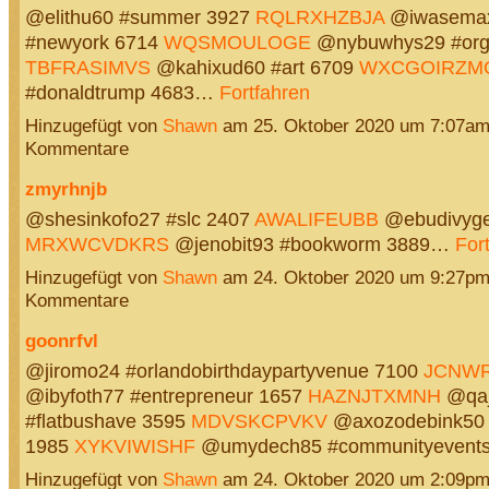
@elithu60 #summer 3927
RQLRXHZBJA
@iwasemax
#newyork 6714
WQSMOULOGE
@nybuwhys29 #org
TBFRASIMVS
@kahixud60 #art 6709
WXCGOIRZM
#donaldtrump 4683…
Fortfahren
Hinzugefügt von
Shawn
am 25. Oktober 2020 um 7:07a
Kommentare
zmyrhnjb
@shesinkofo27 #slc 2407
AWALIFEUBB
@ebudivyge8
MRXWCVDKRS
@jenobit93 #bookworm 3889…
For
Hinzugefügt von
Shawn
am 24. Oktober 2020 um 9:27p
Kommentare
goonrfvl
@jiromo24 #orlandobirthdaypartyvenue 7100
JCNW
@ibyfoth77 #entrepreneur 1657
HAZNJTXMNH
@qaj
#flatbushave 3595
MDVSKCPVKV
@axozodebink50 
1985
XYKVIWISHF
@umydech85 #communityeven
Hinzugefügt von
Shawn
am 24. Oktober 2020 um 2:09p