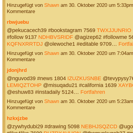
Hinzugefügt von
Shawn
am 30. Oktober 2020 um 5:33p
Kommentare
rbwjuebu
@pekucacech39 #bookstagram 7569
TWXJJUNRIO
#follow 9137
NDHBVSRIDF
@agizep62 #followme 5
KQFNXRRTDJ
@olewoche1 #editable 9709…
Fortf
Hinzugefügt von
Shawn
am 30. Oktober 2020 um 7:04a
Kommentare
jdonjhrd
@nguvod39 #news 1804
IZUZKUSNBE
@tevypysy76
LEMIQZTOHP
@misuqadu21 #california 1639
XAYB
@eshuw83 #instadaily 5124…
Fortfahren
Hinzugefügt von
Shawn
am 30. Oktober 2020 um 5:23a
Kommentare
hzkxjzbe
@zywhydubi29 #drawing 5098
NEBHJSQZCD
@ugo