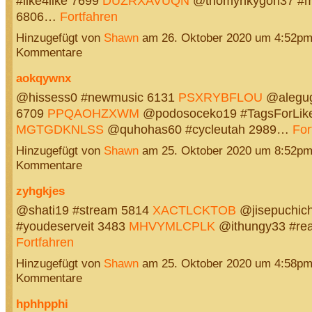
#like4like 7699
DUZRXAVUQN
@thomynkygoh37 #m
6806…
Fortfahren
Hinzugefügt von
Shawn
am 26. Oktober 2020 um 4:52p
Kommentare
aokqywnx
@hissess0 #newmusic 6131
PSXRYBFLOU
@alegug
6709
PPQAOHZXWM
@podosoceko19 #TagsForLik
MGTGDKNLSS
@quhohas60 #cycleutah 2989…
For
Hinzugefügt von
Shawn
am 25. Oktober 2020 um 8:52p
Kommentare
zyhgkjes
@shati19 #stream 5814
XACTLCKTOB
@jisepuchic
#youdeserveit 3483
MHVYMLCPLK
@ithungy33 #re
Fortfahren
Hinzugefügt von
Shawn
am 25. Oktober 2020 um 4:58p
Kommentare
hphhpphi