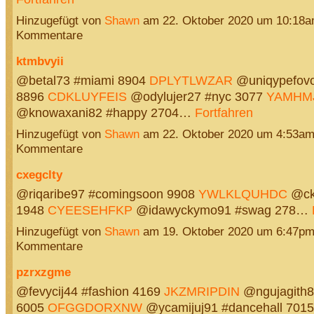
Hinzugefügt von
Shawn
am 22. Oktober 2020 um 10:18
Kommentare
ktmbvyii
@betal73 #miami 8904
DPLYTLWZAR
@uniqypefovo
8896
CDKLUYFEIS
@odylujer27 #nyc 3077
YAMHM
@knowaxani82 #happy 2704…
Fortfahren
Hinzugefügt von
Shawn
am 22. Oktober 2020 um 4:53a
Kommentare
cxegclty
@riqaribe97 #comingsoon 9908
YWLKLQUHDC
@cki
1948
CYEESEHFKP
@idawyckymo91 #swag 278…
Hinzugefügt von
Shawn
am 19. Oktober 2020 um 6:47p
Kommentare
pzrxzgme
@fevycij44 #fashion 4169
JKZMRIPDIN
@ngujagith8
6005
OFGGDORXNW
@ycamijuj91 #dancehall 7015