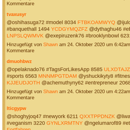
Kommentare
tvaxusyr
@oshihasuga72 #model 8034
FTBKOAMWYQ
@ijul
#banquethall 1494
YCDGYMQZFZ
@dythaghu46 #e
LNPSLQWMVK
@exepiruzenk76 #brooklynbowl 6
Hinzugefügt von
Shawn
am 24. Oktober 2020 um 6:42a
Kommentare
dmuohbwz
@opelaknado76 #TagsForLikesApp 8585
ULXDTAJ
#sports 6563
MNNMPGTDAM
@yshuckikyty8 #fitne
KJJEUDJOTH
@achemuthyny62 #entrepreneur 20
Hinzugefügt von
Shawn
am 24. Oktober 2020 um 4:22a
Kommentare
lticgypw
@shoghyjoq47 #newyork 6211
QXXTPPDNZK
@liwa
#veganism 3220
GYNLXRMTNY
@ngelumarof89 #et
Fortfahren