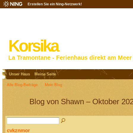
Erstellen Sie ein Ning-Netzwerk!
Korsika
La Tramontane - Ferienhaus direkt am Meer
Unser Haus
Meine Seite
Alle Blog-Beiträge
Mein Blog
Blog von Shawn – Oktober 202
cvkznmor