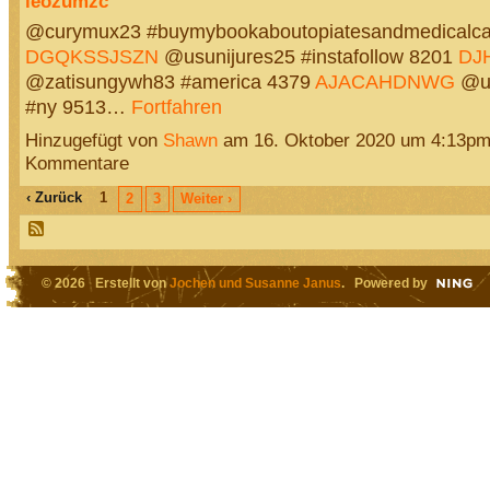
ieozumzc
@curymux23 #buymybookaboutopiatesandmedicalca
DGQKSSJSZN
@usunijures25 #instafollow 8201
DJ
@zatisungywh83 #america 4379
AJACAHDNWG
@up
#ny 9513…
Fortfahren
Hinzugefügt von
Shawn
am 16. Oktober 2020 um 4:13p
Kommentare
‹ Zurück
1
2
3
Weiter ›
© 2026 Erstellt von
Jochen und Susanne Janus
. Powered by