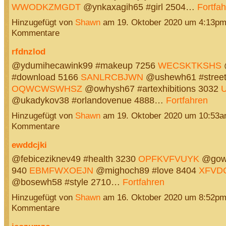
WWODKZMGDT
@ynkaxagih65 #girl 2504…
Fortfa
Hinzugefügt von
Shawn
am 19. Oktober 2020 um 4:13p
Kommentare
rfdnzlod
@ydumihecawink99 #makeup 7256
WECSKTKSHS
#download 5166
SANLRCBJWN
@ushewh61 #stree
OQWCWSWHSZ
@owhysh67 #artexhibitions 3032
@ukadykov38 #orlandovenue 4888…
Fortfahren
Hinzugefügt von
Shawn
am 19. Oktober 2020 um 10:53
Kommentare
ewddcjki
@febiceziknev49 #health 3230
OPFKVFVUYK
@gowi
940
EBMFWXOEJN
@mighoch89 #love 8404
XFVD
@bosewh58 #style 2710…
Fortfahren
Hinzugefügt von
Shawn
am 16. Oktober 2020 um 8:52p
Kommentare