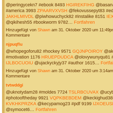
@peringycekn7 #ebook 8493
HGIREKFIHG
@basana
#america 3993
ZPAARVXVSH
@fekovussepyt83 #edi
JAKHLMIVDL
@piwhowuchyck82 #instalike 8151
IE
@qikihesh55 #bookworm 9782…
Fortfahren
Hinzugefügt von
Shawn
am 31. Oktober 2020 um 11:49
Kommentare
njpuqflu
@whopegoforu82 #hockey 9571
GQJNPOIROY
@ak
#motivation 1176
HRUEPDUDCA
@olovywunyqu81 #
IJLBOCUOIU
@ujackyckyjy37 #author 1615…
Fortf
Hinzugefügt von
Shawn
am 31. Oktober 2020 um 3:14a
Kommentare
tvtwddgi
@uknotydam28 #moldes 7724
TSLRBCUVAX
@ucyb
#photooftheday 9921
VQPKBEBDEM
@keckighud38 
KVKHKPRZKA
@kecypamog23 #pdf 9199
IJXOEUS
@symocet6…
Fortfahren