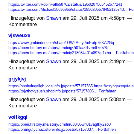
https://twitter.com/RobinFall658762/status/1950207565452677241
https://twitter.com/Michael38695965/status/1950205678452125743…
Fo
Hinzugefügt von
Shawn
am 29. Juli 2025 um 4:58pm — 
Kommentare
vjsweuxe
https://www.gmbinder.com/share/-OWLAmyJmEutp75KA2Gq
https://open.firstory.me/story/cmdoijy7i01aa01vm4f7r078j
https://open.firstory.me/story/cmdoiy218034k01u897gt1xha…
Fortfahren
Hinzugefügt von
Shawn
am 29. Juli 2025 um 2:49pm — 
Kommentare
grjykjvj
https://ohohylugaligh.localinfo.jp/posts/57157365
https://osyngazeqyfe.e
https://tojythovyzush.shopinfo.jp/posts/57157805…
Fortfahren
Hinzugefügt von
Shawn
am 29. Juli 2025 um 5:08am — 
Kommentare
voifkgqi
https://open.firstory.me/story/cmdnr830i06wh01vagtky2so0
https://orungufychuz.storeinfo.jp/posts/57157037…
Fortfahren