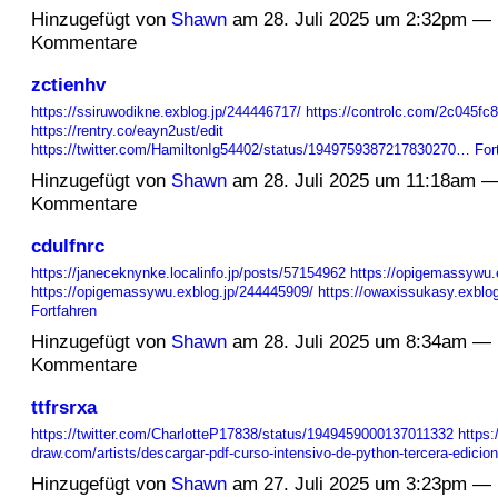
Hinzugefügt von
Shawn
am 28. Juli 2025 um 2:32pm — 
Kommentare
zctienhv
https://ssiruwodikne.exblog.jp/244446717/
https://controlc.com/2c045fc8
https://rentry.co/eayn2ust/edit
https://twitter.com/HamiltonIg54402/status/1949759387217830270…
For
Hinzugefügt von
Shawn
am 28. Juli 2025 um 11:18am —
Kommentare
cdulfnrc
https://janeceknynke.localinfo.jp/posts/57154962
https://opigemassywu.
https://opigemassywu.exblog.jp/244445909/
https://owaxissukasy.exblo
Fortfahren
Hinzugefügt von
Shawn
am 28. Juli 2025 um 8:34am — 
Kommentare
ttfrsrxa
https://twitter.com/CharlotteP17838/status/1949459000137011332
https:
draw.com/artists/descargar-pdf-curso-intensivo-de-python-tercera-edici
Hinzugefügt von
Shawn
am 27. Juli 2025 um 3:23pm — 