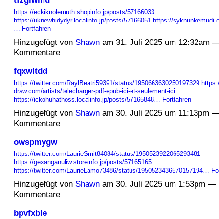
https://eckiknolemuth.shopinfo.jp/posts/57166033
https://uknewhidydyr.localinfo.jp/posts/57166051
https://syknunkemudi.e
…
Fortfahren
Hinzugefügt von
Shawn
am 31. Juli 2025 um 12:32am —
Kommentare
fqxwltdd
https://twitter.com/RaylBeatri59391/status/1950663630250197329
https:
draw.com/artists/telecharger-pdf-epub-ici-et-seulement-ici
https://ickohuhathoss.localinfo.jp/posts/57165848…
Fortfahren
Hinzugefügt von
Shawn
am 30. Juli 2025 um 11:13pm —
Kommentare
owspmygw
https://twitter.com/LaurieSmit84084/status/1950523922065293481
https://gexanganuliw.storeinfo.jp/posts/57165165
https://twitter.com/LaurieLamo73486/status/1950523436570157194…
Fo
Hinzugefügt von
Shawn
am 30. Juli 2025 um 1:53pm — 
Kommentare
bpvfxble