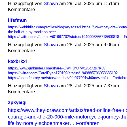
Hinzugefügt von
Shawn
am 29. Juli 2025 um 1:51am — 
Kommentare
lifsfmun
https://webhitlist.com/profiles/blogs/ryscssgi
https://www.they-draw.com/
the-half-of-it-by-madison-beer
https://twitter.com/JamesHi01667702/status/1949906866718609818…
F
Hinzugefügt von
Shawn
am 28. Juli 2025 um 9:06pm — 
Kommentare
kaxbrkxi
https://www.gmbinder.com/share/-OWH3hO7wtwLcXts7K6v
https://twitter.com/CarolRyan170109/status/1949885796053635102
https://open.firstory.me/story/cmdndv0fe077901wb0mwvepfu…
Fortfahr
Hinzugefügt von
Shawn
am 28. Juli 2025 um 7:37pm — 
Kommentare
zpkyeigi
https://www.they-draw.com/artists/read-online-free-r
courage-and-the-20-000-mile-motorcycle-journey-th
life-by-noraly-schoenmaker…
Fortfahren