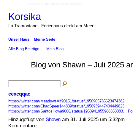
Erstellen Sie ein Ning-Netzwerk!
Korsika
La Tramontane - Ferienhaus direkt am Meer
Unser Haus
Meine Seite
Alle Blog-Beiträge
Mein Blog
Blog von Shawn – Juli 2025 a
eexcqqac
https://twitter.com/MeadowsAlf90151/status/1950905785623474382
https://twitter.com/ChadSpeer144839/status/1950939447404449823
https://twitter.com/SantosHowa9606/status/1950941955988353083…
Fo
Hinzugefügt von
Shawn
am 31. Juli 2025 um 5:32pm — 
Kommentare