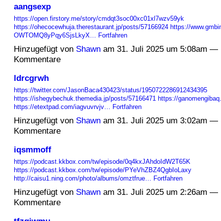
aangsexp
https://open.firstory.me/story/cmdqt3soc00xc01xl7wzv59yk
https://ohecocewhuja.therestaurant.jp/posts/57166924
https://www.gmbi
OWTOMQ8yPqy6SjsLkyX…
Fortfahren
Hinzugefügt von
Shawn
am 31. Juli 2025 um 5:08am — 
Kommentare
ldrcgrwh
https://twitter.com/JasonBaca430423/status/1950722286912434395
https://ishegybechuk.themedia.jp/posts/57166471
https://ganomengibaq
https://etextpad.com/iagvuvrvjv…
Fortfahren
Hinzugefügt von
Shawn
am 31. Juli 2025 um 3:02am — 
Kommentare
iqsmmoff
https://podcast.kkbox.com/tw/episode/0q4kxJAhdoIdW2T65K
https://podcast.kkbox.com/tw/episode/PYeVhZBZ4QgbIoLaxy
http://caisu1.ning.com/photo/albums/omztfrue…
Fortfahren
Hinzugefügt von
Shawn
am 31. Juli 2025 um 2:26am — 
Kommentare
tfzgiwmu