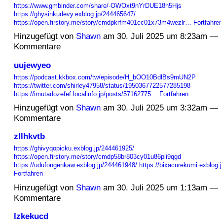
https://www.gmbinder.com/share/-OWOxt9nYrDUE18n5Hjs
https://ghysinkudevy.exblog.jp/244465647/
https://open.firstory.me/story/cmdpkrfm401cc01x73m4wezlr…
Fortfahre
Hinzugefügt von
Shawn
am 30. Juli 2025 um 8:23am — 
Kommentare
uujewyeo
https://podcast.kkbox.com/tw/episode/H_bOO10BdlBs9mUN2P
https://twitter.com/shirley47958/status/1950367722577285198
https://imutadozefef.localinfo.jp/posts/57162775…
Fortfahren
Hinzugefügt von
Shawn
am 30. Juli 2025 um 3:32am — 
Kommentare
zllhkvtb
https://ghivyqopicku.exblog.jp/244461925/
https://open.firstory.me/story/cmdp58br803cy01u86pli9qgd
https://udufongenkaw.exblog.jp/244461948/
https://bixacurekumi.exblog
Fortfahren
Hinzugefügt von
Shawn
am 30. Juli 2025 um 1:13am — 
Kommentare
lzkekucd