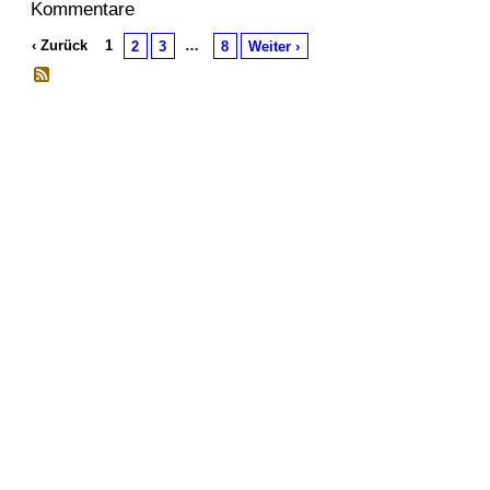
Kommentare
‹ Zurück
1
…
2
3
8
Weiter ›
© 2026 Erstellt von
Jochen und Susanne Janus
. Powered by