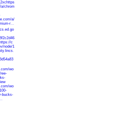
2xchttps
m/a/chrom
-
le.com/a/
omium-r…
ncs.ed.go
8f2c2d46
tps://c
ov/node/1
ty.lincs.
c3d54a83
n.com/wo
free-
cks-
view
n.com/wo
100-
-v-bucks-
a…