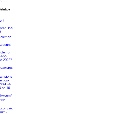
rt
Beiträge
ent
 over US$
d
@Colemon
ccount-
@Colemon
-App-
ee-2022?
epawsres
hampions
eltics-
rs-live-
-on-10-
sfw.com/
-vs-
e.com/a/c
ium-