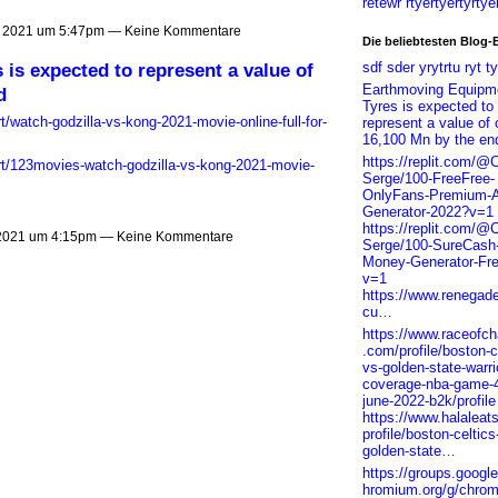
retewr rtyertyertyrtye
l 2021 um 5:47pm — Keine Kommentare
Die beliebtesten Blog-
sdf sder yrytrtu ryt ty
is expected to represent a value of
Earthmoving Equipm
d
Tyres is expected to
t/watch-godzilla-vs-kong-2021-movie-online-full-for-
represent a value of
16,100 Mn by the en
https://replit.com/
ert/123movies-watch-godzilla-vs-kong-2021-movie-
Serge/100-FreeFree-
OnlyFans-Premium-A
Generator-2022?v=1
https://replit.com/
 2021 um 4:15pm — Keine Kommentare
Serge/100-SureCash
Money-Generator-Fr
v=1
https://www.renegad
cu…
https://www.raceofc
.com/profile/boston-c
vs-golden-state-warrio
coverage-nba-game-4
june-2022-b2k/profile
https://www.halaleat
profile/boston-celtics
golden-state…
https://groups.googl
hromium.org/g/chrom