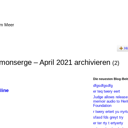
am Meer
Hi
monserge – April 2021 archivieren
(2)
Die neuesten Blog-Bei
dfgsdfgsdfg
line
er teq twery eert
Judge allows release
memoir audio to Heri
Foundation
r twery ertert yu rryrt
sfasd fds greyt try
er ter rty t ertyerty