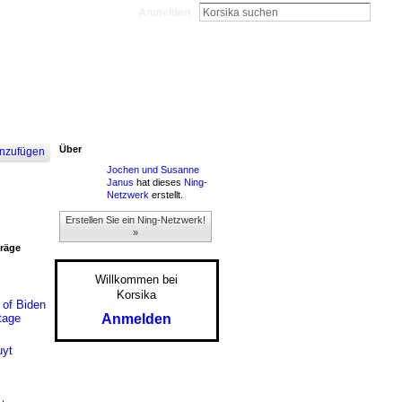
Anmelden
Über
nzufügen
Jochen und Susanne
Janus
hat dieses
Ning-
Netzwerk
erstellt.
Erstellen Sie ein Ning-Netzwerk!
»
träge
Willkommen bei
Korsika
 of Biden
Anmelden
tage
uyt