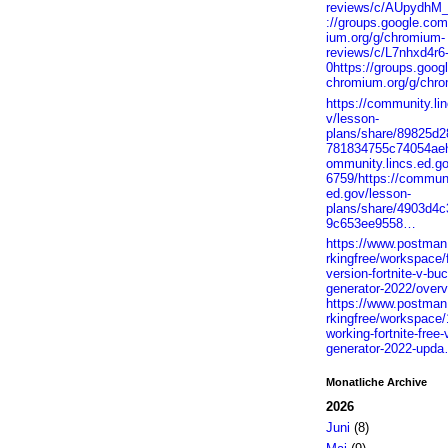
reviews/c/AUpydhM_
://groups.google.co
ium.org/g/chromium-
reviews/c/L7nhxd4r6
0https://groups.goog
chromium.org/g/chr
https://community.li
v/lesson-
plans/share/89825d2
781834755c74054aeht
ommunity.lincs.ed.g
6759/https://communi
ed.gov/lesson-
plans/share/4903d4
9c653ee9558…
https://www.postma
rkingfree/workspace/
version-fortnite-v-bu
generator-2022/over
https://www.postma
rkingfree/workspace/
working-fortnite-free
generator-2022-upd
Monatliche Archive
2026
Juni
(8)