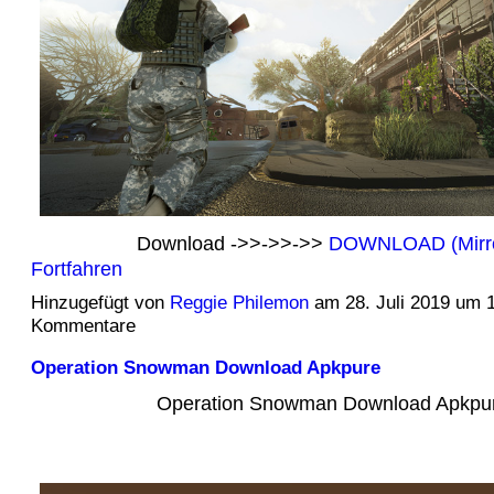
Download ->>->>->>
DOWNLOAD (Mirr
Fortfahren
Hinzugefügt von
Reggie Philemon
am 28. Juli 2019 um 
Kommentare
Operation Snowman Download Apkpure
Operation Snowman Download Apkpu