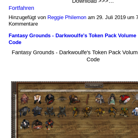
Download >>>…
Fortfahren
Hinzugefügt von
Reggie Philemon
am 29. Juli 2019 um 
Kommentare
Fantasy Grounds - Darkwoulfe's Token Pack Volume
Code
Fantasy Grounds - Darkwoulfe's Token Pack Volu
Code