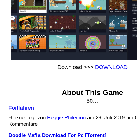
Download >>>
DOWNLOAD
About This Game
50…
Fortfahren
Hinzugefügt von
Reggie Philemon
am 29. Juli 2019 um 
Kommentare
Doodle Mafia Download For Pc [Torrent]