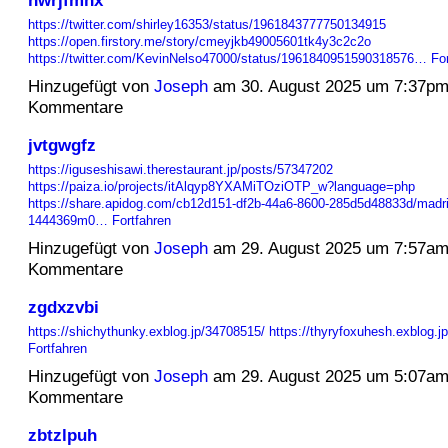
https://twitter.com/shirley16353/status/1961843777750134915
https://open.firstory.me/story/cmeyjkb49005601tk4y3c2c2o
https://twitter.com/KevinNelso47000/status/1961840951590318576…
Fo
Hinzugefügt von
Joseph
am 30. August 2025 um 7:37p
Kommentare
jvtgwgfz
https://iguseshisawi.therestaurant.jp/posts/57347202
https://paiza.io/projects/itAlqyp8YXAMiTOziOTP_w?language=php
https://share.apidog.com/cb12d151-df2b-44a6-8600-285d5d48833d/madrid
1444369m0…
Fortfahren
Hinzugefügt von
Joseph
am 29. August 2025 um 7:57a
Kommentare
zgdxzvbi
https://shichythunky.exblog.jp/34708515/
https://thyryfoxuhesh.exblog.
Fortfahren
Hinzugefügt von
Joseph
am 29. August 2025 um 5:07a
Kommentare
zbtzlpuh