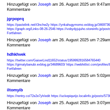
Hinzugefügt von
Joseph
am 26. August 2025 um 9:47a
Kommentare
jgrpoprq
https://pastelink.net/t3nchw2y
https://ynkahugymomo.exblog.jp/3469736
https://graph.org/Links-08-26-2546
https://vobydyjujuho.storeinfo.jp/po
Fortfahren
Hinzugefügt von
Joseph
am 26. August 2025 um 7:29a
Kommentare
hdhkhvek
https://twitter.com/GaiserLind11652/status/1959992816584765440
https://gimatybanubi.exblog.jp/34689603/
https://webhitlist.com/profiles
Fortfahren
Hinzugefügt von
Joseph
am 25. August 2025 um 5:02p
Kommentare
iltomyib
https://rentry.co/72e2e7yh/edit
https://uckepiqurijo.localinfo.jp/posts/5
Hinzugefügt von
Joseph
am 25. August 2025 um 3:07p
Kommentare