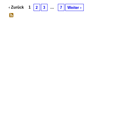
‹ Zurück
1
…
2
3
7
Weiter ›
© 2026 Erstellt von
Jochen und Susanne Janus
. Powered by