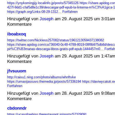
https://ynykomingijy.localinfo.jp/posts/57345126
https://share.apidog.c
427f-9dd1-cfaf5d8e1c39/descargar-pdf-epub-la-linterna-m%C3%A1gica
https://graph.org/Links-08-29-1312…
Fortfahren
Hinzugefügt von
Joseph
am 29. August 2025 um 3:01a
Kommentare
iboabxoq
https://twitter.com/Nickless257082/status/1961213059437138082
https://share.apidog.com/ca736040-0c48-4789-8019-08f8b975db8d/desca
pir%C3%B3manas-descarga-libros-gratis-pdf-epub-1444457m0…
Fortfah
Hinzugefügt von
Joseph
am 29. August 2025 um 1:47a
Kommentare
jfvsuuom
http://caisu1.ning.com/photo/albums/whnftvke
https://umaxijassuvo.themedia.jp/posts/57336194
https://daviwycatuti.
Fortfahren
Hinzugefügt von
Joseph
am 28. August 2025 um 9:08a
Kommentare
cbdonndr
https://ucasofowhiso.therestaurant.jp/posts/57329091