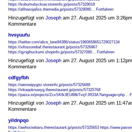
https://kobumubyckuw.storeinfo.jp/posts/57329018
https://afihasojafiss.themedia.jp/posts/57329080…
Fortfahren
Hinzugefügt von
Joseph
am 27. August 2025 um 3:26p
Kommentare
hvsyuufu
https://twitter.com/alice_lane94386/status/1960658651729027134
https://xifossorebaf.therestaurant.jp/posts/57326967
https://qyngihuckumi.shopinfo.jp/posts/57327080…
Fortfahren
Hinzugefügt von
Joseph
am 27. August 2025 um 1:12p
Kommentare
cdfgyfbh
https://werowipygisi.storeinfo.jp/posts/57325689
https://inkaqoknuwyg.therestaurant.jp/posts/57325768
https://paiza.io/projects/ZcxSKfk3EU88bTvqYJR33A?language=php…
F
Hinzugefügt von
Joseph
am 27. August 2025 um 11:47
Kommentare
yildnpqo
https://awhociwitavu.therestaurant.jp/posts/57325653
https://www.pass