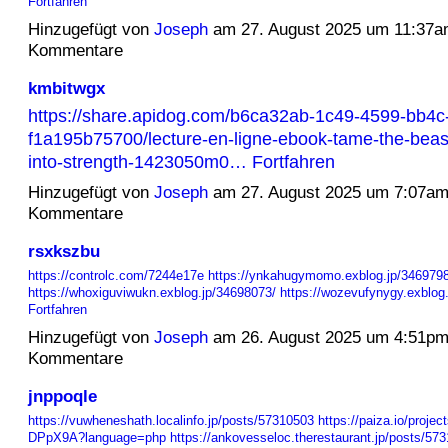
Fortfahren
Hinzugefügt von
Joseph
am 27. August 2025 um 11:37
Kommentare
kmbitwgx
https://share.apidog.com/b6ca32ab-1c49-4599-bb4c
f1a195b75700/lecture-en-ligne-ebook-tame-the-beast
into-strength-1423050m0…
Fortfahren
Hinzugefügt von
Joseph
am 27. August 2025 um 7:07a
Kommentare
rsxkszbu
https://controlc.com/7244e17e
https://ynkahugymomo.exblog.jp/3469798
https://whoxiguviwukn.exblog.jp/34698073/
https://wozevufynygy.exblo
Fortfahren
Hinzugefügt von
Joseph
am 26. August 2025 um 4:51p
Kommentare
jnppoqle
https://vuwheneshath.localinfo.jp/posts/57310503
https://paiza.io/proje
DPpX9A?language=php
https://ankovesseloc.therestaurant.jp/posts/5