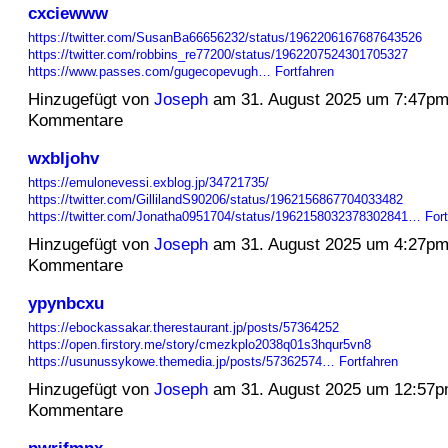
cxciewww
https://twitter.com/SusanBa66656232/status/1962206167687643526
https://twitter.com/robbins_re77200/status/1962207524301705327
https://www.passes.com/gugecopevugh…
Fortfahren
Hinzugefügt von
Joseph
am 31. August 2025 um 7:47p
Kommentare
wxbljohv
https://emulonevessi.exblog.jp/34721735/
https://twitter.com/GillilandS90206/status/1962156867704033482
https://twitter.com/Jonatha0951704/status/1962158032378302841…
For
Hinzugefügt von
Joseph
am 31. August 2025 um 4:27p
Kommentare
ypynbcxu
https://ebockassakar.therestaurant.jp/posts/57364252
https://open.firstory.me/story/cmezkplo2038q01s3hqur5vn8
https://usunussykowe.themedia.jp/posts/57362574…
Fortfahren
Hinzugefügt von
Joseph
am 31. August 2025 um 12:57
Kommentare
nwrjfmnx