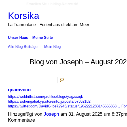
Erstellen Sie ein Ning-Netzwerk!
Korsika
La Tramontane - Ferienhaus direkt am Meer
Unser Haus
Meine Seite
Alle Blog-Beiträge
Mein Blog
Blog von Joseph – August 202
qcamvcco
https://webhitlist.com/profiles/blogs/yagzxaqk
https://awhengahakyp.storeinfo.jp/posts/57362182
https://twitter.com/DavidGilbe72943/status/1962221283145666868…
For
Hinzugefügt von
Joseph
am 31. August 2025 um 8:37p
Kommentare