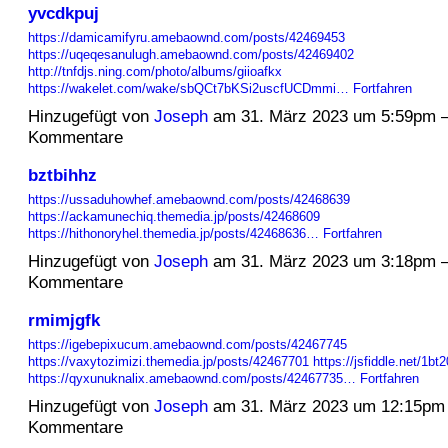
yvcdkpuj
https://damicamifyru.amebaownd.com/posts/42469453
https://uqeqesanulugh.amebaownd.com/posts/42469402
http://tnfdjs.ning.com/photo/albums/giioafkx
https://wakelet.com/wake/sbQCt7bKSi2uscfUCDmmi…
Fortfahren
Hinzugefügt von
Joseph
am 31. März 2023 um 5:59pm 
Kommentare
bztbihhz
https://ussaduhowhef.amebaownd.com/posts/42468639
https://ackamunechiq.themedia.jp/posts/42468609
https://hithonoryhel.themedia.jp/posts/42468636…
Fortfahren
Hinzugefügt von
Joseph
am 31. März 2023 um 3:18pm 
Kommentare
rmimjgfk
https://igebepixucum.amebaownd.com/posts/42467745
https://vaxytozimizi.themedia.jp/posts/42467701
https://jsfiddle.net/1bt
https://qyxunuknalix.amebaownd.com/posts/42467735…
Fortfahren
Hinzugefügt von
Joseph
am 31. März 2023 um 12:15pm
Kommentare