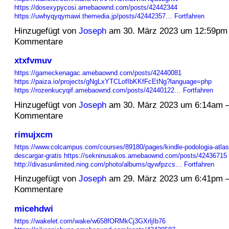
https://dosexypycosi.amebaownd.com/posts/42442344
https://uwhyqyqymawi.themedia.jp/posts/42442357…
Fortfahren
Hinzugefügt von
Joseph
am 30. März 2023 um 12:59pm
Kommentare
xtxfvmuv
https://gameckenagac.amebaownd.com/posts/42440081
https://paiza.io/projects/gNgLxYTCLofIbKKfFcEtNg?language=php
https://rozenkucyqif.amebaownd.com/posts/42440122…
Fortfahren
Hinzugefügt von
Joseph
am 30. März 2023 um 6:14am 
Kommentare
rimujxcm
https://www.colcampus.com/courses/89180/pages/kindle-podologia-atlas-
descargar-gratis
https://sekninusakos.amebaownd.com/posts/42436715
http://divasunlimited.ning.com/photo/albums/qywfpzcs…
Fortfahren
Hinzugefügt von
Joseph
am 29. März 2023 um 6:41pm 
Kommentare
micehdwi
https://wakelet.com/wake/w658fORMkCj3GXrljIb76