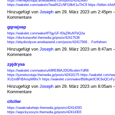
https://niknepishupa.amebaownd.com/posts/42429587
https://wakelet.com/wake/e7lwa9SZcNFG8kK1uThC9
https://bitbin.it
Hinzugefügt von
Joseph
am 29. März 2023 um 2:45pm 
Kommentare
gqrwjxep
https://wakelet.com/wake/8TfgyGF-fDaZ8IuNTbQ2w
https://dockorazefel.themedia.jp/posts/42417538
https://ebydixidyver.amebaownd.com/posts/42417569…
Fortfahren
Hinzugefügt von
Joseph
am 29. März 2023 um 8:47am 
Kommentare
zpjdrysa
https://wakelet.com/wake/uA8RE89AJDGf6cebmYdR8
https://jumelozotaja.themedia.jp/posts/42416175
https://wakelet.com/wa
XU1m8PiBAmpW6fx7r
https://wakelet.com/wake/Bb9spk0C9C6oQCxF
Hinzugefügt von
Joseph
am 29. März 2023 um 8:05am 
Kommentare
cllcller
https://uwaknakeheje.themedia.jp/posts/42414293
https://aqockysovyro.themedia.jp/posts/42414303