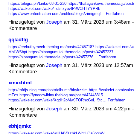
https://telegra.ph/Links-03-31-230
https://thafagankove.themedia.jp/pos
https://wakelet.com/wake/Tu5flzybvfPrWCHTYYPRb
https://www.onfeetnation.com/profiles/blogs/zimigmqf…
Fortfahren
Hinzugefügt von
Joseph
am 31. März 2023 um 3:48am 
Kommentare
qqladflg
https://erehuthymeck.theblog.me/posts/42457187
https://wakelet.com
MhLWSbpt
https://hipangumulol.themedia.jp/posts/42457237
https://hipangumulol.themedia.jp/posts/42457276…
Fortfahren
Hinzugefügt von
Joseph
am 31. März 2023 um 12:57am
Kommentare
xmxxhtmf
http://tnfdjs.ning.com/photo/albums/hhykzzim
https://wakelet.com/wa
mFcs
https://fynoqowibiny.theblog.me/posts/42443315
https://wakelet.com/wake/XgdH2oMwJFORhxGoL_5tc…
Fortfahren
Hinzugefügt von
Joseph
am 30. März 2023 um 4:22pm 
Kommentare
ebhjqmkc
https://wakelet.com/wake/wHHAVXzhkLWhtHQa6bghW