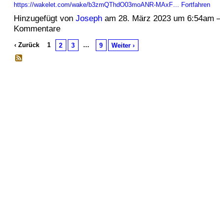
https://wakelet.com/wake/b3zmQThdO03moANR-MAxF…
Fortfahren
Hinzugefügt von
Joseph
am 28. März 2023 um 6:54am 
Kommentare
‹ Zurück
1
…
2
3
9
Weiter ›
© 2026 Erstellt von
Jochen und Susanne Janus
. Powered by