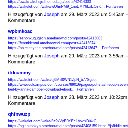
https://uwaknakeheje.themedia.jp/posts/42414300
https://wakelet.com/wake/wQImPM9_1neEMY9LaEOzK…
Fortfahren
Hinzugefügt von
Joseph
am 29. März 2023 um 5:45am 
Kommentare
wpbmkoac
https://eshonkugugech.amebaownd.com/posts/42413663
https://ferenkicotul.amebaownd.com/posts/42413674
https://obirejesysse.amebaownd.com/posts/42413647…
Fortfahren
Hinzugefügt von
Joseph
am 29. März 2023 um 3:56am 
Kommentare
itdcummy
https://wakelet.com/wake/ej9MB0WN1ZpN_b77Sgsot
https://www.colcampus.com/courses/89016/pages/pdf-slash-epub-seven-n
bed-by-anna-campbell-download-ebook…
Fortfahren
Hinzugefügt von
Joseph
am 28. März 2023 um 10:22pm
Kommentare
qhfnwuzp
https://wakelet.com/wake/6z9xVyE0YEc1AvqxDi4kC
https://agishironkyp.amebaownd.com/posts/42408159
https://jsfiddle.ne