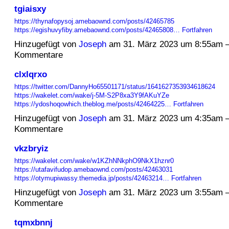
tgiaisxy
https://thynafopysoj.amebaownd.com/posts/42465785
https://egishuvyfiby.amebaownd.com/posts/42465808…
Fortfahren
Hinzugefügt von
Joseph
am 31. März 2023 um 8:55am 
Kommentare
clxlqrxo
https://twitter.com/DannyHo65501171/status/1641627353934618624
https://wakelet.com/wake/j-5M-S2P8xa3Y9fAKuYZe
https://ydoshoqowhich.theblog.me/posts/42464225…
Fortfahren
Hinzugefügt von
Joseph
am 31. März 2023 um 4:35am 
Kommentare
vkzbryiz
https://wakelet.com/wake/w1KZhNNkphO9NkX1hznr0
https://utafavifudop.amebaownd.com/posts/42463031
https://otymupiwassy.themedia.jp/posts/42463214…
Fortfahren
Hinzugefügt von
Joseph
am 31. März 2023 um 3:55am 
Kommentare
tqmxbnnj