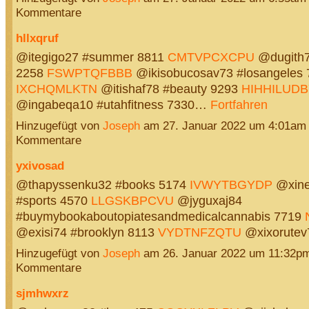
Kommentare
hllxqruf
@itegigo27 #summer 8811
CMTVPCXCPU
@dugith7
2258
FSWPTQFBBB
@ikisobucosav73 #losangeles 
IXCHQMLKTN
@itishaf78 #beauty 9293
HIHHILUDB
@ingabeqa10 #utahfitness 7330…
Fortfahren
Hinzugefügt von
Joseph
am 27. Januar 2022 um 4:01am
Kommentare
yxivosad
@thapyssenku32 #books 5174
IVWYTBGYDP
@xine
#sports 4570
LLGSKBPCVU
@jyguxaj84
#buymybookaboutopiatesandmedicalcannabis 7719
@exisi74 #brooklyn 8113
VYDTNFZQTU
@xixorute
Hinzugefügt von
Joseph
am 26. Januar 2022 um 11:32p
Kommentare
sjmhwxrz