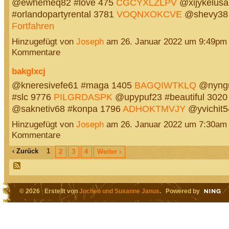
@ewhemeq82 #love 475
CGCYXLZLPV
@xijykelus
#orlandopartyrental 3781
VOQNXOKCVE
@shevy38 
Fortfahren
Hinzugefügt von
Joseph
am 26. Januar 2022 um 9:49pm
Kommentare
bakglxcj
@kneresivefe61 #maga 1405
BAGQIWTKLQ
@nyngu
#slc 9776
PILGRDASPK
@upypuf23 #beautiful 302
@saknetiv68 #konpa 1796
ADHOKTMVJY
@yvichit
Hinzugefügt von
Joseph
am 26. Januar 2022 um 7:30am
Kommentare
‹ Zurück
1
2
3
4
Weiter ›
© 2026 Erstellt von
Jochen und Susanne Janus
. Powered by