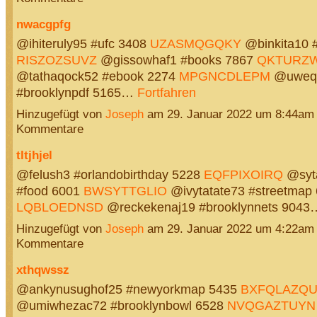
nwacgpfg
@ihiteruly95 #ufc 3408
UZASMQGQKY
@binkita10 
RISZOZSUVZ
@gissowhaf1 #books 7867
QKTURZ
@tathaqock52 #ebook 2274
MPGNCDLEPM
@uweqi
#brooklynpdf 5165…
Fortfahren
Hinzugefügt von
Joseph
am 29. Januar 2022 um 8:44am
Kommentare
tltjhjel
@felush3 #orlandobirthday 5228
EQFPIXOIRQ
@syt
#food 6001
BWSYTTGLIO
@ivytatate73 #streetmap
LQBLOEDNSD
@reckekenaj19 #brooklynnets 904
Hinzugefügt von
Joseph
am 29. Januar 2022 um 4:22am
Kommentare
xthqwssz
@ankynusughof25 #newyorkmap 5435
BXFQLAZQ
@umiwhezac72 #brooklynbowl 6528
NVQGAZTUYN