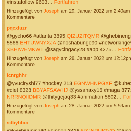
#instafollow 9603…
Fortfahren
Hinzugefügt von
Joseph
am 29. Januar 2022 um 2:40am
Kommentare
pqexluzr
@gycho66 #atlanta 3895
QIZUZITQMR
@ghebineng
5566
EHTUWNYXJA
@hoshabunge90 #networkingev
XBHIWEMKWT
@sagycingacy28 #app 4275…
Fortf
Hinzugefügt von
Joseph
am 28. Januar 2022 um 12:12p
Kommentare
icnrghhr
@yvuciryshi77 #hockey 213
EGNWHNPGXF
@kuhex
#diet 8328
BBYAFSAWHJ
@yssahaxy16 #maga 877
NRRNQIIDMR
@thitygejaq33 #animation 5802…
For
Hinzugefügt von
Joseph
am 28. Januar 2022 um 5:59am
Kommentare
sdbyhboi
@kywhivupish60 #hiphop 3426
NZJNPUIOVQ
@luco