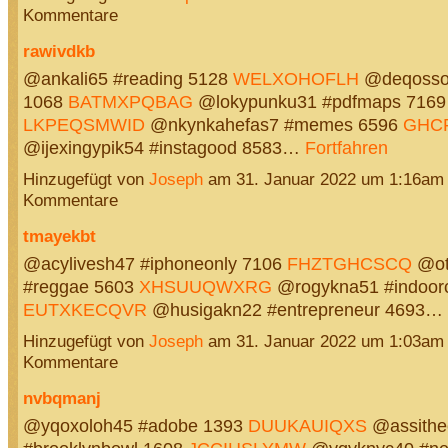
Kommentare
rawivdkb
@ankali65 #reading 5128
WELXOHOFLH
@deqosso
1068
BATMXPQBAG
@lokypunku31 #pdfmaps 7169
LKPEQSMWID
@nkynkahefas7 #memes 6596
GHC
@ijexingypik54 #instagood 8583…
Fortfahren
Hinzugefügt von
Joseph
am 31. Januar 2022 um 1:16am
Kommentare
tmayekbt
@acylivesh47 #iphoneonly 7106
FHZTGHCSCQ
@ot
#reggae 5603
XHSUUQWXRG
@rogykna51 #indoorc
EUTXKECQVR
@husigakn22 #entrepreneur 4693…
Hinzugefügt von
Joseph
am 31. Januar 2022 um 1:03am
Kommentare
nvbqmanj
@yqoxoloh45 #adobe 1393
DUUKAUIQXS
@assithe