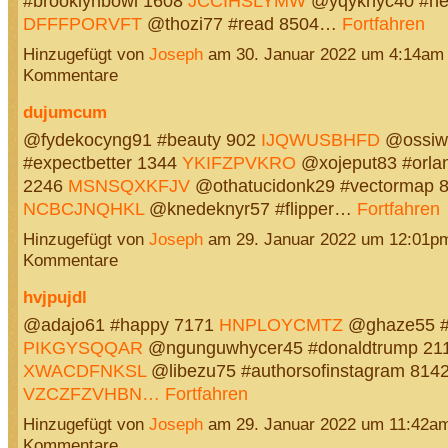
#brooklynbowl 1608
JCCIHSLYMW
@yqyknyc40 #ne
DFFFPORVFT
@thozi77 #read 8504…
Fortfahren
Hinzugefügt von
Joseph
am 30. Januar 2022 um 4:14am
Kommentare
dujumcum
@fydekocyng91 #beauty 902
IJQWUSBHFD
@ossiw
#expectbetter 1344
YKIFZPVKRO
@xojeput83 #orlan
2246
MSNSQXKFJV
@othatucidonk29 #vectormap 
NCBCJNQHKL
@knedeknyr57 #flipper…
Fortfahren
Hinzugefügt von
Joseph
am 29. Januar 2022 um 12:01p
Kommentare
hvjpujdl
@adajo61 #happy 7171
HNPLOYCMTZ
@ghaze55 #l
PIKGYSQQAR
@ngunguwhycer45 #donaldtrump 21
XWACDFNKSL
@libezu75 #authorsofinstagram 814
VZCZFZVHBN…
Fortfahren
Hinzugefügt von
Joseph
am 29. Januar 2022 um 11:42a
Kommentare