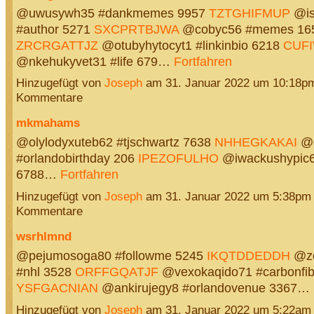
@uwusywh35 #dankmemes 9957
TZTGHIFMUP
@is
#author 5271
SXCPRTBJWA
@cobyc56 #memes 16
ZRCRGATTJZ
@otubyhytocyt1 #linkinbio 6218
CUFI
@nkehukyvet31 #life 679…
Fortfahren
Hinzugefügt von
Joseph
am 31. Januar 2022 um 10:18p
Kommentare
mkmahams
@olylodyxuteb62 #tjschwartz 7638
NHHEGKAKAI
@d
#orlandobirthday 206
IPEZOFULHO
@iwackushypic6
6788…
Fortfahren
Hinzugefügt von
Joseph
am 31. Januar 2022 um 5:38pm
Kommentare
wsrhlmnd
@pejumosoga80 #followme 5245
IKQTDDEDDH
@zo
#nhl 3528
ORFFGQATJF
@vexokaqido71 #carbonfib
YSFGACNIAN
@ankirujegy8 #orlandovenue 3367…
Hinzugefügt von
Joseph
am 31. Januar 2022 um 5:22am