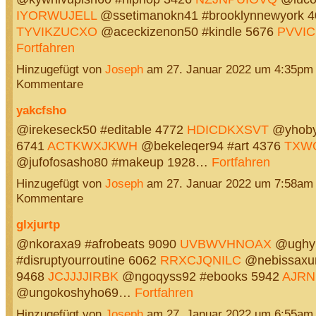
IYORWUJELL
@ssetimanokn41 #brooklynnewyork 4
TYVIKZUCXO
@aceckizenon50 #kindle 5676
PVVI
Fortfahren
Hinzugefügt von
Joseph
am 27. Januar 2022 um 4:35pm
Kommentare
yakcfsho
@irekeseck50 #editable 4772
HDICDKXSVT
@yhobyt
6741
ACTKWXJKWH
@bekeleqer94 #art 4376
TXW
@jufofosasho80 #makeup 1928…
Fortfahren
Hinzugefügt von
Joseph
am 27. Januar 2022 um 7:58am
Kommentare
glxjurtp
@nkoraxa9 #afrobeats 9090
UVBWVHNOAX
@ughy
#disruptyourroutine 6062
RRXCJQNILC
@nebissaxun
9468
JCJJJJIRBK
@ngoqyss92 #ebooks 5942
AJRN
@ungokoshyho69…
Fortfahren
Hinzugefügt von
Joseph
am 27. Januar 2022 um 6:55am