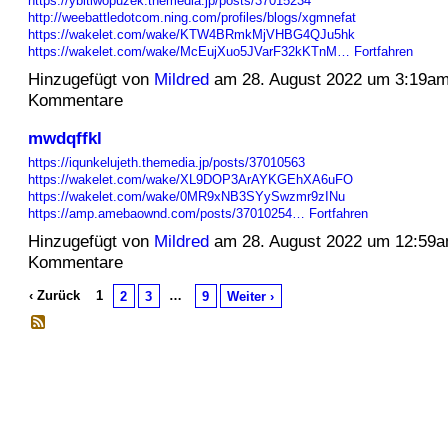
https://ybitiwopuzek.themedia.jp/posts/37015234
http://weebattledotcom.ning.com/profiles/blogs/xgmnefat
https://wakelet.com/wake/KTW4BRmkMjVHBG4QJu5hk
https://wakelet.com/wake/McEujXuo5JVarF32kKTnM…
Fortfahren
Hinzugefügt von
Mildred
am 28. August 2022 um 3:19a
Kommentare
mwdqffkl
https://iqunkelujeth.themedia.jp/posts/37010563
https://wakelet.com/wake/XL9DOP3ArAYKGEhXA6uFO
https://wakelet.com/wake/0MR9xNB3SYySwzmr9zINu
https://amp.amebaownd.com/posts/37010254…
Fortfahren
Hinzugefügt von
Mildred
am 28. August 2022 um 12:59
Kommentare
‹ Zurück
1
…
2
3
9
Weiter ›
© 2026 Erstellt von
Jochen und Susanne Janus
. Powered by