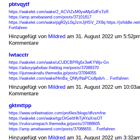
pbtvqytf
https://wakelet.com/wake/2_ACVtZxM0ywMpGdFsTsR
https://amp.amebaownd.com/posts/37101817
https://wakelet.com/wake/pgR2yL0qJzmJjHSV_2X8q
https://jsfiddle.n
Fortfahren
Hinzugefügt von
Mildred
am 31. August 2022 um 5:52p
Kommentare
lwtacctr
https://wakelet.com/wake/uCUDCBPRg5x3wKYWjx-Gn
https://aduxyqahobav.theblog.me/posts/37088370
https://ijurowuknafu.themedia.jp/posts/37094055
https://wakelet.com/wake/HmBa_QNfylNaPCio8pdvh…
Fortfahren
Hinzugefügt von
Mildred
am 31. August 2022 um 10:03
Kommentare
gktmttpp
https://www.onfeetnation.com/profiles/blogs/dfvsmfne
https://wakelet.com/wake/tgzOrGeItHhTjAYaXnsOT
https://vulocumepach.themedia.jp/posts/37088605
https://amp.amebaownd.com/posts/37088655…
Fortfahren
Hinzugefügt von
Mildred
am 31. August 2022 um 3:32a