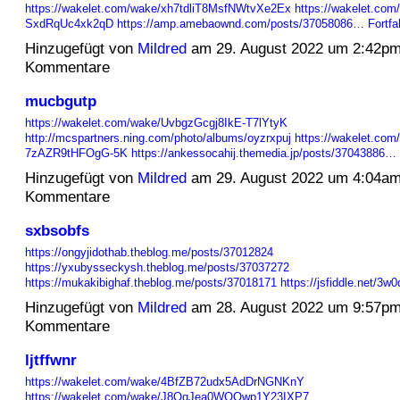
https://wakelet.com/wake/xh7tdliT8MsfNWtvXe2Ex
https://wakelet.com
SxdRqUc4xk2qD
https://amp.amebaownd.com/posts/37058086…
Fortfa
Hinzugefügt von
Mildred
am 29. August 2022 um 2:42p
Kommentare
mucbgutp
https://wakelet.com/wake/UvbgzGcgj8IkE-T7lYtyK
http://mcspartners.ning.com/photo/albums/oyzrxpuj
https://wakelet.com
7zAZR9tHFOgG-5K
https://ankessocahij.themedia.jp/posts/37043886…
Hinzugefügt von
Mildred
am 29. August 2022 um 4:04a
Kommentare
sxbsobfs
https://ongyjidothab.theblog.me/posts/37012824
https://yxubysseckysh.theblog.me/posts/37037272
https://mukakibighaf.theblog.me/posts/37018171
https://jsfiddle.net/3
Hinzugefügt von
Mildred
am 28. August 2022 um 9:57p
Kommentare
ljtffwnr
https://wakelet.com/wake/4BfZB72udx5AdDrNGNKnY
https://wakelet.com/wake/J8OqJea0WOOwp1Y23IXP7