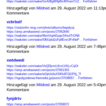
https://wakelet.com/wake/GxAtBgW4pBx4fXrwxI7zZ…
Fortfahren
Hinzugefügt von
Mildred
am 29. August 2022 um 11:13
Kommentare
vzkrbsif
https://stationfm.ning.com/photo/albums/bepdyuij
https://amp.amebaownd.com/posts/37062640
https://wakelet.com/wake/MenVophEpqxSths4TrON6
https://wakelet.com/wake/I0MJptd2uFp8EnvUFnNeP…
Fortfahren
Hinzugefügt von
Mildred
am 29. August 2022 um 7:48p
Kommentare
xwtdwedi
https://wakelet.com/wake/VoQDjxmLtfvxLVALcCqOt
https://amp.amebaownd.com/posts/37061303
https://wakelet.com/wake/wOpUs6uXDKk6FQGP6j_7f
https://ngudyjoderuw.themedia.jp/posts/37039057…
Fortfahren
Hinzugefügt von
Mildred
am 29. August 2022 um 5:43p
Kommentare
fynjdrtv
https://amp.amebaownd.com/posts/37058072