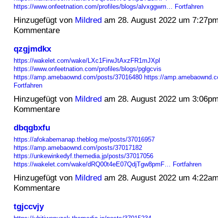
https://www.onfeetnation.com/profiles/blogs/alvxggwm…
Fortfahren
Hinzugefügt von
Mildred
am 28. August 2022 um 7:27p
Kommentare
qzgjmdkx
https://wakelet.com/wake/LXc1FirwJtAxzFR1mJXpl
https://www.onfeetnation.com/profiles/blogs/pglgcvis
https://amp.amebaownd.com/posts/37016480
https://amp.amebaownd.
Fortfahren
Hinzugefügt von
Mildred
am 28. August 2022 um 3:06p
Kommentare
dbqgbxfu
https://afokabemanap.theblog.me/posts/37016957
https://amp.amebaownd.com/posts/37017182
https://unkewinkedyf.themedia.jp/posts/37017056
https://wakelet.com/wake/dRQ00t4eE07QdjTgw8pmF…
Fortfahren
Hinzugefügt von
Mildred
am 28. August 2022 um 4:22a
Kommentare
tgjccvjy