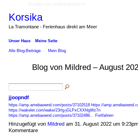
Erstellen Sie ein Ning-Netzwerk!
Korsika
La Tramontane - Ferienhaus direkt am Meer
Unser Haus
Meine Seite
Alle Blog-Beiträge
Mein Blog
Blog von Mildred – August 20
jjoopndf
https://amp.amebaownd.com/posts/37102518
https://amp.amebaownd.c
https://wakelet.com/wake/23rIg-jGLPxCXXhlgWz7n
https://amp.amebaownd.com/posts/37102486…
Fortfahren
Hinzugefügt von
Mildred
am 31. August 2022 um 9:23p
Kommentare