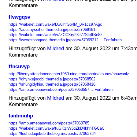
Kommentare
flvwgqsv
https://wakelet.com/wake/LG0ihfGo4M_0R1cz97Agc
https://aquchyssiher.themedia.jp/posts/37069191
https://wakelet.com/wake/wZZCCXry23J77Sk4fSe8z
https://wexeshongoca.themedia.jp/posts/37069212…
Fortfahren
Hinzugefügt von
Mildred
am 30. August 2022 um 7:43a
Kommentare
ffncuvyp
http://libertyattendancecenter1969.ning.com/photo/albums/nhuwanlz
https://ghynkejocobi.themedia.jp/posts/37068502
https://shungidyhisu.themedia.jp/posts/37068416
https://amp.amebaownd.com/posts/37068557…
Fortfahren
Hinzugefügt von
Mildred
am 30. August 2022 um 6:43a
Kommentare
fanbmuhp
https://amp.amebaownd.com/posts/37063785
https://wakelet.com/wake/fuGKzrW3dZkD4khnTGCaC
https://leshuduqokeb.theblog.me/posts/37063734