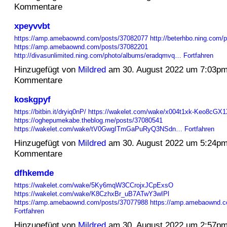
Kommentare
xpeyvvbt
https://amp.amebaownd.com/posts/37082077
http://beterhbo.ning.com/pr
https://amp.amebaownd.com/posts/37082201
http://divasunlimited.ning.com/photo/albums/eradqmvq…
Fortfahren
Hinzugefügt von
Mildred
am 30. August 2022 um 7:03p
Kommentare
koskgpyf
https://bitbin.it/dryiq0nP/
https://wakelet.com/wake/x004t1xk-Keo8cGX
https://oghepumekabe.theblog.me/posts/37080541
https://wakelet.com/wake/tV0GwgITmGaPuRyQ3NSdn…
Fortfahren
Hinzugefügt von
Mildred
am 30. August 2022 um 5:24p
Kommentare
dfhkemde
https://wakelet.com/wake/5Ky6mqW3CCrojxJCpExsO
https://wakelet.com/wake/K8CzhxBr_uB7ATwY3wIPl
https://amp.amebaownd.com/posts/37077988
https://amp.amebaownd.
Fortfahren
Hinzugefügt von
Mildred
am 30. August 2022 um 2:57p