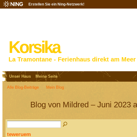
Erstellen Sie ein Ning-Netzwerk!
Korsika
La Tramontane - Ferienhaus direkt am Meer
Unser Haus
Meine Seite
Alle Blog-Beiträge
Mein Blog
Blog von Mildred – Juni 2023 
teweruem