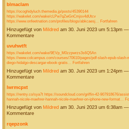
blmaclam
https://ocoghidyluch.themedia.jp/posts/45390144
https://wakelet.com/wake/cLPw7qZwGnCmjsv4dUtcv
https://www.onfeetnation.com/profiles/blogs/abkcaesj…
Fortfahren
Hinzugefügt von
Mildred
am 30. Juni 2023 um 5:13pm —
Kommentare
uvuhwtft
https://wakelet.com/wake/9EVp_M0zzpwrzs3s6Q5An
https://www.colcampus.com/courses/70610/pages/pdf-slash-epub-slash-
diego-hidalgo-descargar-ebook-gratis…
Fortfahren
Hinzugefügt von
Mildred
am 30. Juni 2023 um 1:24pm —
Kommentare
lwrmcpxt
https://rentry.co/sya7t
https://soundcloud.com/griffin-42-907918676/assista
hannah-nicole-maehrer-hannah-nicole-maehrer-on-iphone-new-format…
Fo
Hinzugefügt von
Mildred
am 30. Juni 2023 um 6:38am —
Kommentare
rqepzonk