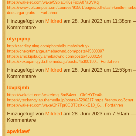
https://wakelet.com/wake/59ixaOK6sFsxA87aBVKql
https://www.colcampus.com/courses/91561/pages/pdf-slash-kindle-market
descargar-gratis…
Fortfahren
Hinzugefügt von
Mildred
am 28. Juni 2023 um 11:38pm 
Kommentare
otyrpqmp
http://zacriley.ning.com/photo/albums/wlhvfuyx
https://chexytimange.amebaownd.com/posts/45300397
https://amickijobucy.amebaownd.com/posts/45300154
https://xexeqamujyda.themedia.jp/posts/45300180…
Fortfahren
Hinzugefügt von
Mildred
am 28. Juni 2023 um 12:53pm 
Kommentare
ldvpkjmb
https://wakelet.com/wake/mg_5mB4wo__Ok9HYDb4k-
https://yteckangylap.themedia.jp/posts/45296217
https://rentry.co/8cnyr
https://wakelet.com/wake/2h7Tpr0GBTJzXklxE10_G…
Fortfahren
Hinzugefügt von
Mildred
am 28. Juni 2023 um 7:50am —
Kommentare
apwkfawf