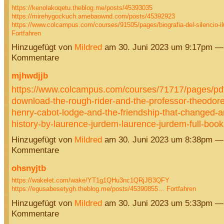
https://kenolakoqetu.theblog.me/posts/45393035
https://mirehygockuch.amebaownd.com/posts/45392923
https://www.colcampus.com/courses/91505/pages/biografia-del-silencio-il
Fortfahren
Hinzugefügt von
Mildred
am 30. Juni 2023 um 9:17pm —
Kommentare
mjhwdjjb
https://www.colcampus.com/courses/71717/pages/pd
download-the-rough-rider-and-the-professor-theodore
henry-cabot-lodge-and-the-friendship-that-changed-
history-by-laurence-jurdem-laurence-jurdem-full-boo
Hinzugefügt von
Mildred
am 30. Juni 2023 um 8:38pm —
Kommentare
ohsnyjtb
https://wakelet.com/wake/YT1g1QHu3nc1QRjJB3QFY
https://egusabesetygh.theblog.me/posts/45390855…
Fortfahren
Hinzugefügt von
Mildred
am 30. Juni 2023 um 5:33pm —
Kommentare