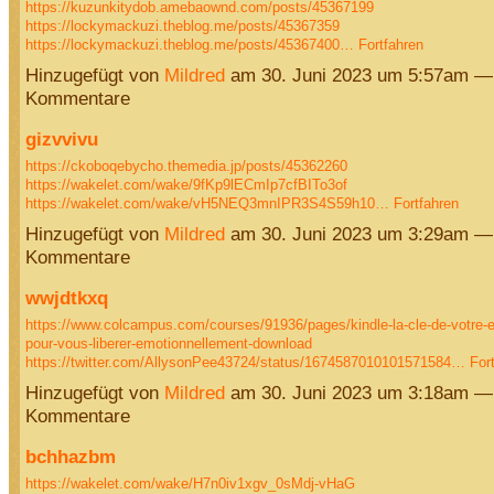
https://kuzunkitydob.amebaownd.com/posts/45367199
https://lockymackuzi.theblog.me/posts/45367359
https://lockymackuzi.theblog.me/posts/45367400…
Fortfahren
Hinzugefügt von
Mildred
am 30. Juni 2023 um 5:57am —
Kommentare
gizvvivu
https://ckoboqebycho.themedia.jp/posts/45362260
https://wakelet.com/wake/9fKp9lECmIp7cfBITo3of
https://wakelet.com/wake/vH5NEQ3mnIPR3S4S59h10…
Fortfahren
Hinzugefügt von
Mildred
am 30. Juni 2023 um 3:29am —
Kommentare
wwjdtkxq
https://www.colcampus.com/courses/91936/pages/kindle-la-cle-de-votre-e
pour-vous-liberer-emotionnellement-download
https://twitter.com/AllysonPee43724/status/1674587010101571584…
For
Hinzugefügt von
Mildred
am 30. Juni 2023 um 3:18am —
Kommentare
bchhazbm
https://wakelet.com/wake/H7n0iv1xgv_0sMdj-vHaG