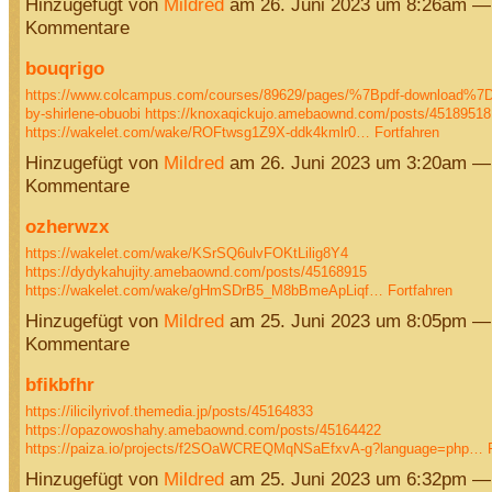
Hinzugefügt von
Mildred
am 26. Juni 2023 um 8:26am —
Kommentare
bouqrigo
https://www.colcampus.com/courses/89629/pages/%7Bpdf-download%7D-o
by-shirlene-obuobi
https://knoxaqickujo.amebaownd.com/posts/45189518
https://wakelet.com/wake/ROFtwsg1Z9X-ddk4kmlr0…
Fortfahren
Hinzugefügt von
Mildred
am 26. Juni 2023 um 3:20am —
Kommentare
ozherwzx
https://wakelet.com/wake/KSrSQ6ulvFOKtLilig8Y4
https://dydykahujity.amebaownd.com/posts/45168915
https://wakelet.com/wake/gHmSDrB5_M8bBmeApLiqf…
Fortfahren
Hinzugefügt von
Mildred
am 25. Juni 2023 um 8:05pm —
Kommentare
bfikbfhr
https://ilicilyrivof.themedia.jp/posts/45164833
https://opazowoshahy.amebaownd.com/posts/45164422
https://paiza.io/projects/f2SOaWCREQMqNSaEfxvA-g?language=php…
Hinzugefügt von
Mildred
am 25. Juni 2023 um 6:32pm —