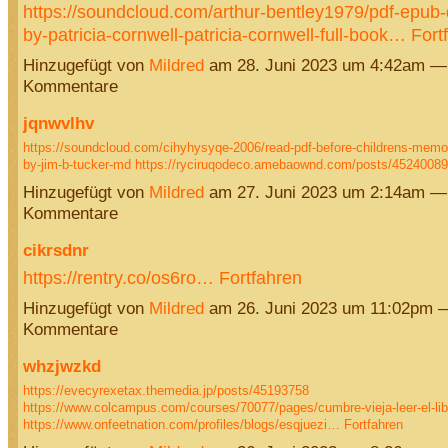
https://soundcloud.com/arthur-bentley1979/pdf-epub-
by-patricia-cornwell-patricia-cornwell-full-book…
Fort
Hinzugefügt von
Mildred
am 28. Juni 2023 um 4:42am —
Kommentare
jqnwvlhv
https://soundcloud.com/cihyhysyqe-2006/read-pdf-before-childrens-memori
by-jim-b-tucker-md
https://ryciruqodeco.amebaownd.com/posts/4524008
Hinzugefügt von
Mildred
am 27. Juni 2023 um 2:14am —
Kommentare
cikrsdnr
https://rentry.co/os6ro…
Fortfahren
Hinzugefügt von
Mildred
am 26. Juni 2023 um 11:02pm 
Kommentare
whzjwzkd
https://evecyrexetax.themedia.jp/posts/45193758
https://www.colcampus.com/courses/70077/pages/cumbre-vieja-leer-el-lib
https://www.onfeetnation.com/profiles/blogs/esqjuezi…
Fortfahren