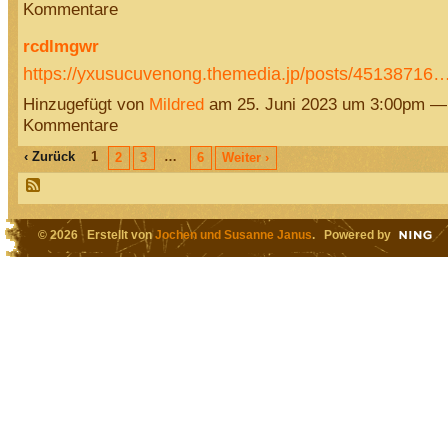
Kommentare
rcdlmgwr
https://yxusucuvenong.themedia.jp/posts/45138716
Hinzugefügt von
Mildred
am 25. Juni 2023 um 3:00pm —
Kommentare
‹ Zurück
1
…
2
3
6
Weiter ›
© 2026 Erstellt von
Jochen und Susanne Janus
. Powered by