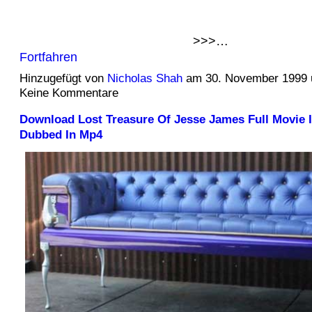
>>>…
Fortfahren
Hinzugefügt von
Nicholas Shah
am 30. November 1999
Keine Kommentare
Download Lost Treasure Of Jesse James Full Movie In
Dubbed In Mp4