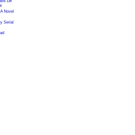
tis De
i
 A Novel
y Serial
oad