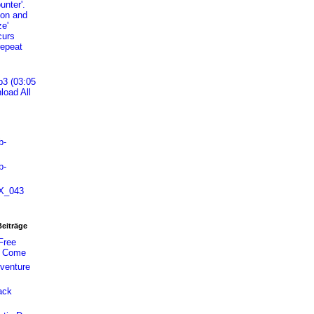
unter'.
ton and
ze'
curs
repeat
p3 (03:05
load All
b-
b-
iX_043
Beiträge
Free
t Come
venture
ack