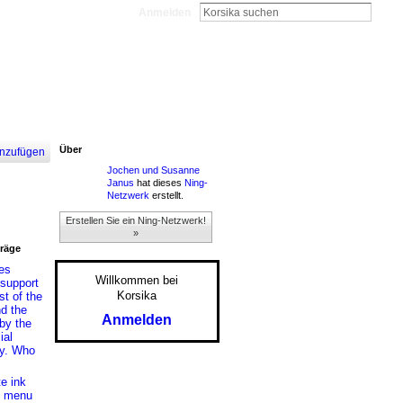
Anmelden
Über
nzufügen
Jochen und Susanne
Janus
hat dieses
Ning-
Netzwerk
erstellt.
Erstellen Sie ein Ning-Netzwerk!
»
träge
es
Willkommen bei
 support
Korsika
st of the
nd the
Anmelden
by the
ial
y. Who
te ink
e menu