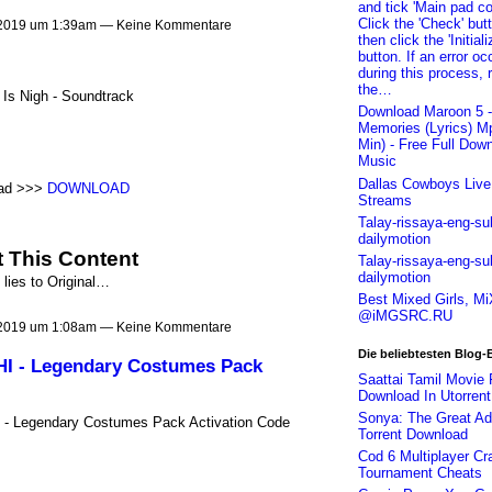
and tick 'Main pad co
Click the 'Check' but
 2019 um 1:39am — Keine Kommentare
then click the 'Initiali
button. If an error oc
during this process, 
the…
Is Nigh - Soundtrack
Download Maroon 5 -
Memories (Lyrics) M
Min) - Free Full Down
Music
Dallas Cowboys Live
ad >>>
DOWNLOAD
Streams
Talay-rissaya-eng-su
dailymotion
 This Content
Talay-rissaya-eng-su
dailymotion
 lies to Original…
Best Mixed Girls, M
@iMGSRC.RU
 2019 um 1:08am — Keine Kommentare
Die beliebtesten Blog-
- Legendary Costumes Pack
Saattai Tamil Movie 
Download In Utorren
Sonya: The Great Ad
Legendary Costumes Pack Activation Code
Torrent Download
Cod 6 Multiplayer Cr
Tournament Cheats