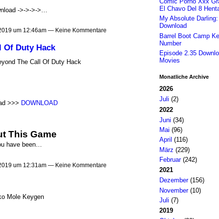
Comic Porno Xxx Gra
El Chavo Del 8 Henta
nload ->->->->…
My Absolute Darling:
Download
 2019 um 12:46am — Keine Kommentare
Barrel Boot Camp Ke
Number
 Of Duty Hack
Episode 2.35 Downl
Movies
ond The Call Of Duty Hack
Monatliche Archive
2026
Juli
(2)
ad >>>
DOWNLOAD
2022
Juni
(34)
Mai
(96)
t This Game
April
(116)
ou have been…
März
(229)
Februar
(242)
 2019 um 12:31am — Keine Kommentare
2021
Dezember
(156)
November
(10)
ko Mole Keygen
Juli
(7)
2019