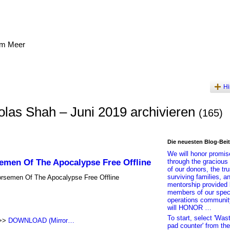
am Meer
Hi
olas Shah – Juni 2019 archivieren
(165)
Die neuesten Blog-Bei
We will honor promis
emen Of The Apocalypse Free Offline
through the gracious
of our donors, the tru
surviving families, a
rsemen Of The Apocalypse Free Offline
mentorship provided 
members of our spec
operations communit
will HONOR …
To start, select 'Was
>>>
DOWNLOAD (Mirror…
pad counter' from th