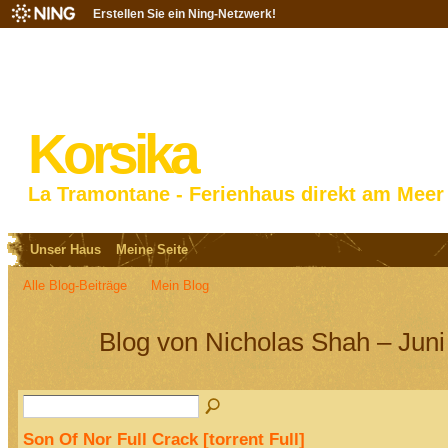
Erstellen Sie ein Ning-Netzwerk!
Korsika
La Tramontane - Ferienhaus direkt am Meer
Unser Haus
Meine Seite
Alle Blog-Beiträge
Mein Blog
Blog von Nicholas Shah – Juni
Son Of Nor Full Crack [torrent Full]