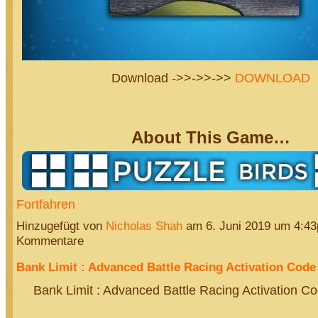
Download ->>->>->>
DOWNLOAD
About This Game…
Fortfahren
Hinzugefügt von
Nicholas Shah
am 6. Juni 2019 um 4:4
Kommentare
Bank Limit : Advanced Battle Racing Activation Code 
Bank Limit : Advanced Battle Racing Activation Co