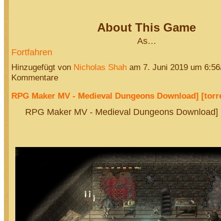
About This Game
As…
Fortfahren
Hinzugefügt von
Nicholas Shah
am 7. Juni 2019 um 6:5
Kommentare
RPG Maker MV - Medieval Dungeons Download] [torre
RPG Maker MV - Medieval Dungeons Download] [t