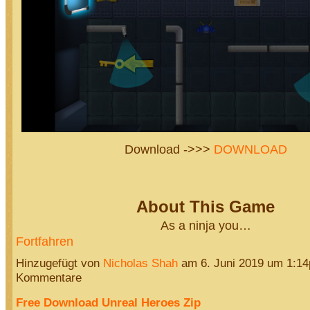
Download ->>>
DOWNLOAD
About This Game
As a ninja you…
Fortfahren
Hinzugefügt von
Nicholas Shah
am 6. Juni 2019 um 1:1
Kommentare
Free Download Unreal Heroes Zip