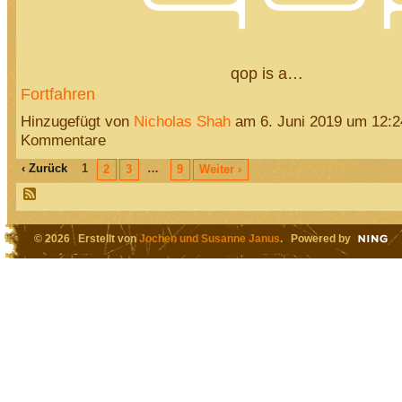
qop is a…
Fortfahren
Hinzugefügt von
Nicholas Shah
am 6. Juni 2019 um 12:
Kommentare
‹ Zurück
1
…
2
3
9
Weiter ›
© 2026 Erstellt von
Jochen und Susanne Janus
. Powered by