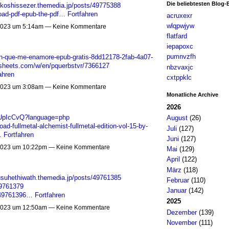
Die beliebtesten Blog-
nkoshissezer.themedia.jp/posts/49775388
oad-pdf-epub-the-pdf…
Fortfahren
acruxexr
wlqpwjyw
023 um 5:14am — Keine Kommentare
flatfard
iepapoxc
pumnvzfh
-en-que-me-enamore-epub-gratis-8dd12178-2fab-4a07-
ksheets.com/w/en/pquerbstvr/7366127
nbzvaxjc
ahren
cxtppklc
023 um 3:08am — Keine Kommentare
Monatliche Archive
2026
hTlUpIcCvQ?language=php
August
(26)
ad-fullmetal-alchemist-fullmetal-edition-vol-15-by-
Juli
(127)
…
Fortfahren
Juni
(127)
023 um 10:22pm — Keine Kommentare
Mai
(129)
April
(122)
März
(118)
/usuhethiwath.themedia.jp/posts/49761385
Februar
(110)
49761379
Januar
(142)
s/49761396…
Fortfahren
2025
023 um 12:50am — Keine Kommentare
Dezember
(139)
November
(111)