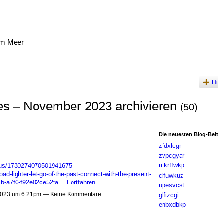
am Meer
Hi
es – November 2023 archivieren
(50)
Die neuesten Blog-Bei
zfdxlcgn
zvpcgyar
mkrffwkp
atus/1730274070501941675
ad-lighter-let-go-of-the-past-connect-with-the-present-
clfuwkuz
71b-a7f0-f92e02ce52fa…
Fortfahren
upesvcst
023 um 6:21pm — Keine Kommentare
glfizcgi
enbxdbkp