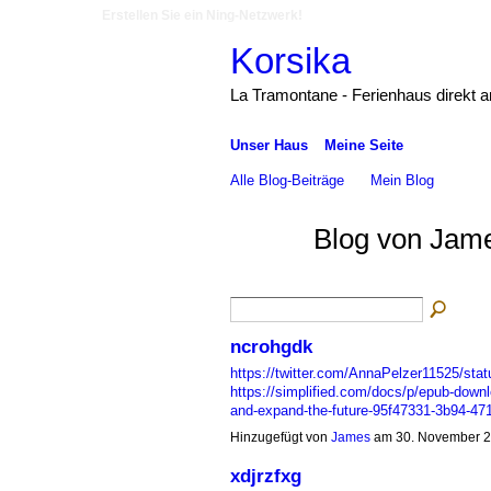
Erstellen Sie ein Ning-Netzwerk!
Korsika
La Tramontane - Ferienhaus direkt 
Unser Haus
Meine Seite
Alle Blog-Beiträge
Mein Blog
Blog von Jam
ncrohgdk
https://twitter.com/AnnaPelzer11525/st
https://simplified.com/docs/p/epub-downlo
and-expand-the-future-95f47331-3b94-4
Hinzugefügt von
James
am 30. November 2
xdjrzfxg