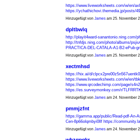
https://www.liveworksheets.com/w/en/ax
https://ychathichovi.themedia.jp/posts
Hinzugefügt von
James
am 25. November 2
dpltbwlq
http://playit4ward-sanantonio.ning.com/
http://tnfdjs.ning.com/photo/albums/psji
PRACTICA-DEL-CATALA-A1-B2-ePub-gr
Hinzugefügt von
James
am 25. November 2
xectmhsd
https://hix.ai/d/clpcx2pre00z5n567uentk0
https://www.liveworksheets.com/w/en/tb
https://www.qrcodechimp.com/page/s4n
https://es.surveymonkey.com/r/TLFRR
Hinzugefügt von
James
am 24. November 2
pmmjzfnt
https://gamma.app/public/Read-pdf-An-As
Cen-8p66olqmbyi0llf
https://community.l
Hinzugefügt von
James
am 24. November 2
whzgpqkr