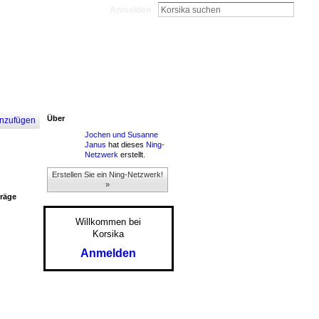
Anmelden
Über
nzufügen
Jochen und Susanne
Janus
hat dieses
Ning-
Netzwerk
erstellt.
Erstellen Sie ein Ning-Netzwerk!
»
träge
Willkommen bei
Korsika
Anmelden