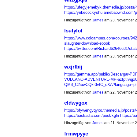
https://ufegyjemebyk.themedia.jp/posts
https://ynkecockyshu.amebaownd.com/
Hinzugefügt von
James
am 23. November 2
lsufylof
https://www.colcampus.com/courses/94234
slaughter-download-ebook
https://twitter.com/Richard62646631/s
Hinzugefügt von
James
am 23. November 2
wxjrlbij
https://gamma.app/public/Descargar
VOLCANO-ADVENTURE-MP-azfptrvqjx0
QM8_C2ibwCQkr3vfC_cXA?language=p
Hinzugefügt von
James
am 22. November 2
eldwygox
https://ofywengyqyxo.themedia.jp/posts
https://baskadia.com/post/xgln
https://
Hinzugefügt von
James
am 21. November 2
frmwpyye