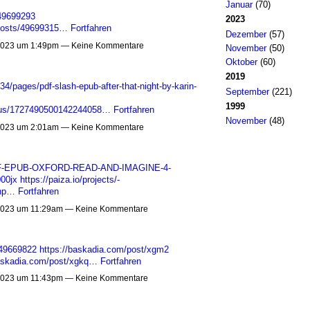
Januar
(70)
/49699293
2023
posts/49699315…
Fortfahren
Dezember
(57)
023 um 1:49pm — Keine Kommentare
November
(50)
Oktober
(60)
2019
/pages/pdf-slash-epub-after-that-night-by-karin-
September
(221)
1999
tatus/1727490500142244058…
Fortfahren
November
(48)
023 um 2:01am — Keine Kommentare
-PDF-EPUB-OXFORD-READ-AND-IMAGINE-4-
00jx
https://paiza.io/projects/-
hp…
Fortfahren
023 um 11:29am — Keine Kommentare
/49669822
https://baskadia.com/post/xgm2
baskadia.com/post/xgkq…
Fortfahren
023 um 11:43pm — Keine Kommentare