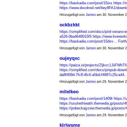
https://baskadia.com/post/15ixs
https://
https://www.docdroid.net/bey8FA1/downl
Hinzugefügt von
James
am 30. November 2
ockbzkkt
https://simplified.com/docs/p/el-verano
a526-0ba4648015f5
https://www.livewor
https://baskadia.com/post/15dsv…
Fortf
Hinzugefügt von
James
am 30. November 2
oujeyqxc
https://paiza.io/projects/Zljkxc1JiiFW
https://simplified.com/docs/p/epub-downlo
da8f409d-7fc8-4fc6-a5bd-f4887c25ca44
Hinzugefügt von
James
am 29. November 2
milelkeo
https://baskadia.com/post/1409t
https:/
https://usuhethiwath.themedia.jp/posts/
https://pobeckajyzew.themedia.jp/post
Hinzugefügt von
James
am 29. November 2
klrlwsme