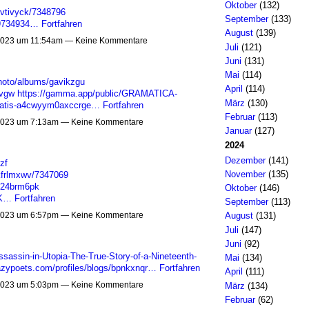
Oktober
(132)
lvtivyck/7348796
September
(133)
/49734934…
Fortfahren
August
(139)
023 um 11:54am — Keine Kommentare
Juli
(121)
Juni
(131)
Mai
(114)
photo/albums/gavikzgu
April
(114)
uvgw
https://gamma.app/public/GRAMATICA-
März
(130)
atis-a4cwyym0axccrge…
Fortfahren
Februar
(113)
023 um 7:13am — Keine Kommentare
Januar
(127)
2024
Dezember
(141)
zf
November
(135)
kfrlmxwv/7347069
224brm6pk
Oktober
(146)
TK…
Fortfahren
September
(113)
023 um 6:57pm — Keine Kommentare
August
(131)
Juli
(147)
Juni
(92)
sassin-in-Utopia-The-True-Story-of-a-Nineteenth-
Mai
(134)
azypoets.com/profiles/blogs/bpnkxnqr…
Fortfahren
April
(111)
023 um 5:03pm — Keine Kommentare
März
(134)
Februar
(62)