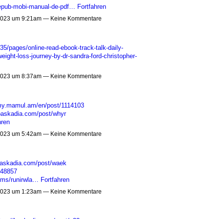
epub-mobi-manual-de-pdf…
Fortfahren
023 um 9:21am — Keine Kommentare
/pages/online-read-ebook-track-talk-daily-
eight-loss-journey-by-dr-sandra-ford-christopher-
023 um 8:37am — Keine Kommentare
/my.mamul.am/en/post/1114103
/baskadia.com/post/whyr
hren
023 um 5:42am — Keine Kommentare
baskadia.com/post/waek
648857
bums/runirwla…
Fortfahren
023 um 1:23am — Keine Kommentare