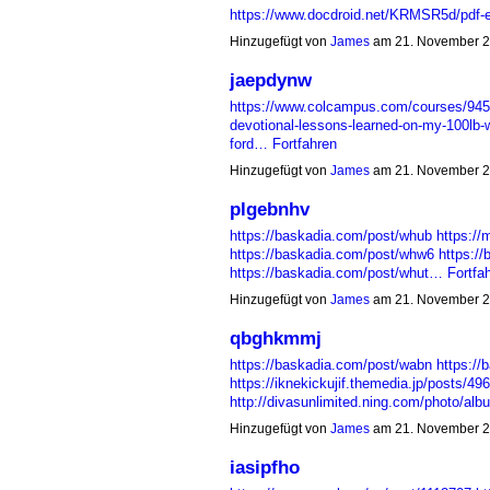
https://www.docdroid.net/KRMSR5d/pdf-
Hinzugefügt von
James
am 21. November 2
jaepdynw
https://www.colcampus.com/courses/94535
devotional-lessons-learned-on-my-100lb-w
ford…
Fortfahren
Hinzugefügt von
James
am 21. November 2
plgebnhv
https://baskadia.com/post/whub
https:/
https://baskadia.com/post/whw6
https:/
https://baskadia.com/post/whut…
Fortfa
Hinzugefügt von
James
am 21. November 2
qbghkmmj
https://baskadia.com/post/wabn
https://
https://iknekickujif.themedia.jp/posts/49
http://divasunlimited.ning.com/photo/al
Hinzugefügt von
James
am 21. November 2
iasipfho