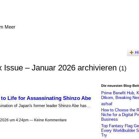
am Meer
Hi
x Issue – Januar 2026 archivieren
(1)
Die neuesten Blog-Bei
Prime Benefit Hub, 
o Life for Assassinating Shinzo Abe
Dtkom, Breaking Nes
asfsaf
sination of Japan's former leader Shinzo Abe has…
How to Choose the R
Niche for a Digital P
Business
 2026 um 4:24pm — Keine Kommentare
Top Fantasy Flag Ge
Every Worldbuilder S
Try