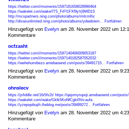
https://twitter.com/i/moments/1597181658028990464
https://wakelet.com/wake/ITS_FrFf1FXf9yVj9WD1S
http://mcspartners.ning.com/photo/albums/rmlcmlhc
http://divasunlimited.ning.com/photo/albums/ydwdslem…
Fortfahren
Hinzugefügt von
Evelyn
am 28. November 2022 um 12:
Kommentare
ocfzasht
https://twitter.com/i/moments/1597140406009053187
https://twitter.com/i/moments/1597140182587052032
https://wehehumibezo.amebaownd.com/posts/39491715…
Fortfahren
Hinzugefügt von
Evelyn
am 28. November 2022 um 9:2
Kommentare
ohnslecv
https://jsfiddle.net/16r5fs2t/
https://qejomyrupoji.amebaownd.com/posts
https://wakelet.com/wake/Gklk5KoNfCgkt0Vo-aufa
https://yzepopibujih.theblog.me/posts/39489272…
Fortfahren
Hinzugefügt von
Evelyn
am 28. November 2022 um 4:2
Kommentare