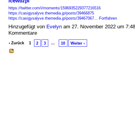
lcewbzpl
https://twitter.com/i/moments/1596935229377216516
https://casigysalyve.themedia.jp/posts/39466875
https://casigysalyve.themedia.jp/posts/39467067…
Fortfahren
Hinzugefügt von
Evelyn
am 27. November 2022 um 7:4
Kommentare
‹ Zurück
1
…
2
3
10
Weiter ›
© 2026 Erstellt von
Jochen und Susanne Janus
. Powered by