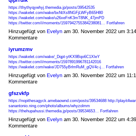
https://thythyqywhyj.themedia.jp/posts/39542535
https://wakelet.com/wake/bxNtXs8NGFjLWFyB65H80
https://wakelet.com/wake/u26xeFnK3mT8NK_47jmPD
https://twitter.com/i/moments/1597942755384238081…
Fortfahren
Hinzugefügt von
Evelyn
am 30. November 2022 um 3:1
Kommentare
iyrumzmv
https://wakelet.com/wake/_Dqpt-ytKX9Bqo6C1XIeY
https://twitter.com/i/moments/1597891996781142016
https://wakelet.com/wake/JD755yBrlmRuM_gQV4c-j…
Fortfahren
Hinzugefügt von
Evelyn
am 30. November 2022 um 11:
Kommentare
gfszvkfp
https://nopithesagyck.amebaownd.com/posts/39534688
http://playit4war
sanantonio.ning.com/photo/albums/whyzolmm
https://thehupahussi.themedia.jp/posts/39534653…
Fortfahren
Hinzugefügt von
Evelyn
am 30. November 2022 um 4:3
Kommentare