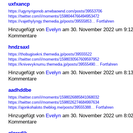
uxfxancp
https://ugynyrigonob.amebaownd.com/posts/39553706
https://twitter.com/i/moments/1598044766494953472
https://vajethylyngy.themedia.jp/posts/39555853…
Fortfahren
Hinzugefügt von
Evelyn
am 30. November 2022 um 9:1
Kommentare
hndzsaxl
https://thobugisekni.themedia.jp/posts/39555522
https://twitter.com/i/moments/1598030567609597952
https://knivevyknumu.themedia.jp/posts/39555490…
Fortfahren
Hinzugefügt von
Evelyn
am 30. November 2022 um 8:1
Kommentare
aadhddbe
https://twitter.com/i/moments/1598026885841068032
https://twitter.com/i/moments/1598026274684997634
https://ajonkohaloto.theblog.me/posts/39555388…
Fortfahren
Hinzugefügt von
Evelyn
am 30. November 2022 um 8:0
Kommentare
qlprrdik