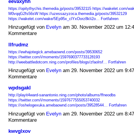
eevaxyhh
https://opitythychis.themedia.jp/posts/39532115
https://wakelet.com/wa
M0vqqG2fs56sW
https://uzessazyzoca.themedia.jp/posts/39532129
https://wakelet.com/wake/5Ep95x_clYxOorz8kIi2o…
Fortfahren
Hinzugefügt von
Evelyn
am 30. November 2022 um 12:
Kommentare
llfrudmz
https://ewhajotegick.amebaownd.com/posts/39530652
https://twitter.com/i/moments/1597690377733128193
http://weebattledotcom.ning.com/profiles/blogs/zfaolrsf…
Fortfahren
Hinzugefügt von
Evelyn
am 29. November 2022 um 9:4
Kommentare
wpdsgakl
http://playit4ward-sanantonio.ning.com/photo/albums/ffneodbs
https://twitter.com/i/moments/1597677555053740032
https://oshelogexuka.amebaownd.com/posts/39528544…
Fortfahren
Hinzugefügt von
Evelyn
am 29. November 2022 um 8:4
Kommentare
kwvglxov