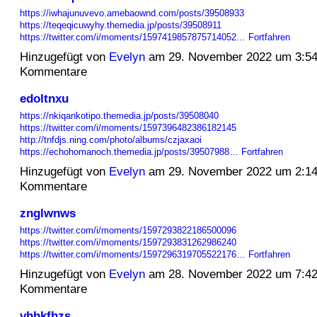
https://iwhajunuvevo.amebaownd.com/posts/39508933
https://teqeqicuwyhy.themedia.jp/posts/39508911
https://twitter.com/i/moments/1597419857875714052…
Fortfahren
Hinzugefügt von
Evelyn
am 29. November 2022 um 3:5
Kommentare
edoltnxu
https://nkiqankotipo.themedia.jp/posts/39508040
https://twitter.com/i/moments/1597396482386182145
http://tnfdjs.ning.com/photo/albums/czjaxaoi
https://echohomanoch.themedia.jp/posts/39507988…
Fortfahren
Hinzugefügt von
Evelyn
am 29. November 2022 um 2:1
Kommentare
znglwnws
https://twitter.com/i/moments/1597293822186500096
https://twitter.com/i/moments/1597293831262986240
https://twitter.com/i/moments/1597296319705522176…
Fortfahren
Hinzugefügt von
Evelyn
am 28. November 2022 um 7:4
Kommentare
vhhkfhzs