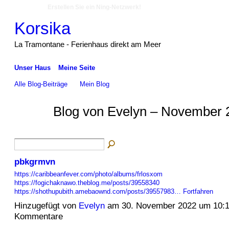
Erstellen Sie ein Ning-Netzwerk!
Korsika
La Tramontane - Ferienhaus direkt am Meer
Unser Haus
Meine Seite
Alle Blog-Beiträge
Mein Blog
Blog von Evelyn – November 
pbkgrmvn
https://caribbeanfever.com/photo/albums/frlosxom
https://fogichaknawo.theblog.me/posts/39558340
https://shothupubith.amebaownd.com/posts/39557983…
Fortfahren
Hinzugefügt von
Evelyn
am 30. November 2022 um 10:
Kommentare