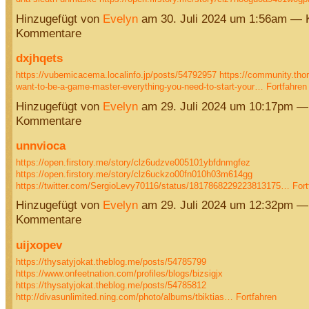
Hinzugefügt von
Evelyn
am 30. Juli 2024 um 1:56am — 
Kommentare
dxjhqets
https://vubemicacema.localinfo.jp/posts/54792957
https://community.thor
want-to-be-a-game-master-everything-you-need-to-start-your…
Fortfahren
Hinzugefügt von
Evelyn
am 29. Juli 2024 um 10:17pm —
Kommentare
unnvioca
https://open.firstory.me/story/clz6udzve005101ybfdnmgfez
https://open.firstory.me/story/clz6uckzo00fn010h03m614gg
https://twitter.com/SergioLevy70116/status/1817868229223813175…
Fort
Hinzugefügt von
Evelyn
am 29. Juli 2024 um 12:32pm —
Kommentare
uijxopev
https://thysatyjokat.theblog.me/posts/54785799
https://www.onfeetnation.com/profiles/blogs/bizsigjx
https://thysatyjokat.theblog.me/posts/54785812
http://divasunlimited.ning.com/photo/albums/tbiktias…
Fortfahren