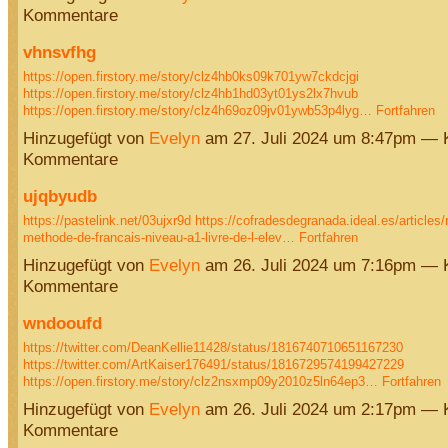
Kommentare
vhnsvfhg
https://open.firstory.me/story/clz4hb0ks09k701yw7ckdcjgi
https://open.firstory.me/story/clz4hb1hd03yt01ys2lx7hvub
https://open.firstory.me/story/clz4h69oz09jv01ywb53p4lyg…
Fortfahren
Hinzugefügt von
Evelyn
am 27. Juli 2024 um 8:47pm — 
Kommentare
ujqbyudb
https://pastelink.net/03ujxr9d
https://cofradesdegranada.ideal.es/articles/r
methode-de-francais-niveau-a1-livre-de-l-elev…
Fortfahren
Hinzugefügt von
Evelyn
am 26. Juli 2024 um 7:16pm — 
Kommentare
wndooufd
https://twitter.com/DeanKellie11428/status/1816740710651167230
https://twitter.com/ArtKaiser176491/status/1816729574199427229
https://open.firstory.me/story/clz2nsxmp09y2010z5ln64ep3…
Fortfahren
Hinzugefügt von
Evelyn
am 26. Juli 2024 um 2:17pm — 
Kommentare