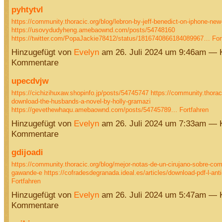
pyhtytvl
https://community.thoracic.org/blog/lebron-by-jeff-benedict-on-iphone-new
https://usovydudyheng.amebaownd.com/posts/54748160
https://twitter.com/PopaJackie78412/status/1816740866184089967…
For
Hinzugefügt von
Evelyn
am 26. Juli 2024 um 9:46am — 
Kommentare
upecdvjw
https://cichizihuxaw.shopinfo.jp/posts/54745747
https://community.thoraci
download-the-husbands-a-novel-by-holly-gramazi
https://gevethewhaqu.amebaownd.com/posts/54745789…
Fortfahren
Hinzugefügt von
Evelyn
am 26. Juli 2024 um 7:33am — 
Kommentare
gdijoadi
https://community.thoracic.org/blog/mejor-notas-de-un-cirujano-sobre-como
gawande-e
https://cofradesdegranada.ideal.es/articles/download-pdf-l-an
Fortfahren
Hinzugefügt von
Evelyn
am 26. Juli 2024 um 5:47am — 
Kommentare