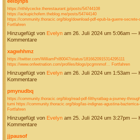
eeibjnps
https://rithilycecke.therestaurant.jp/posts/54744108
https://ackupichofem.theblog.me/posts/54744140
https://community.thoracic.org/blog/download-pdf-epub-la-guerre-secrete
Fortfahren
Hinzugefügt von
Evelyn
am 26. Juli 2024 um 5:06am — 
Kommentare
xagwhhmz
https://twitter.com/WilliamPri80047/status/1816620915314295111
https://www.onfeetnation.com/profiles/blogs/pcgmnmof…
Fortfahren
Hinzugefügt von
Evelyn
am 26. Juli 2024 um 1:53am — 
Kommentare
pmynudbq
https://community.thoracic.org/blog/read-pdf-filthyratbag-a-journey-throug
turni
https://community.thoracic.org/blog/las-indignas-agustina-bazterrica
Fortfahren
Hinzugefügt von
Evelyn
am 25. Juli 2024 um 3:27pm — 
Kommentare
jjpausof