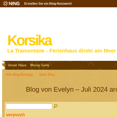
Erstellen Sie ein Ning-Netzwerk!
Korsika
La Tramontane - Ferienhaus direkt am Meer
Unser Haus
Meine Seite
Alle Blog-Beiträge
Mein Blog
Blog von Evelyn – Juli 2024 ar
verpvvzh