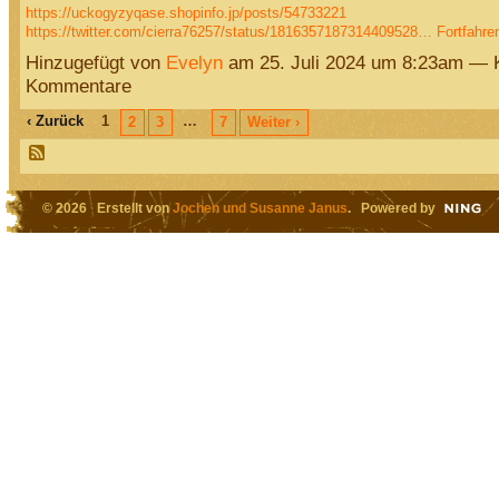
https://uckogyzyqase.shopinfo.jp/posts/54733221
https://twitter.com/cierra76257/status/1816357187314409528…
Fortfahre
Hinzugefügt von
Evelyn
am 25. Juli 2024 um 8:23am — 
Kommentare
‹ Zurück
1
…
2
3
7
Weiter ›
© 2026 Erstellt von
Jochen und Susanne Janus
. Powered by