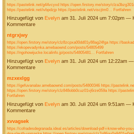
https://pastelink.net/g44vcyxd
https://open.firstory.me/story/clza3bzg30
https://pastelink.net/ivbpdzjp
https://pastelink.net/viscjtm0…
Fortfahren
Hinzugefügt von
Evelyn
am 31. Juli 2024 um 7:02pm — 
Kommentare
ntgrxjwy
https://open.firstory.me/story/clz8zcpxa00dd01y88ag24fga
https://baska
https://ekopevadynka.amebaownd.com/posts/54805499
https://ngohowijucke.localinfo.jp/posts/54805481…
Fortfahren
Hinzugefügt von
Evelyn
am 31. Juli 2024 um 12:22am —
Kommentare
mzxexlgg
https://igefuvanalav.amebaownd.com/posts/54800346
https://pastelink.
https://open.firstory.me/story/clz848obb0cuz01vj6rze059a
https://pasteli
Fortfahren
Hinzugefügt von
Evelyn
am 30. Juli 2024 um 9:51am — 
Kommentare
xvvagsek
https://cofradesdegranada.ideal.es/articles/download-pdf-i-know-who-you
dna-sleuth-unmaske
https://open.firstory.me/story/clz7n86gu0a9401w0gp