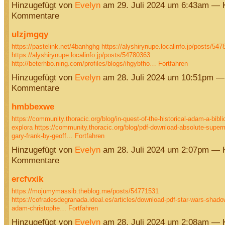
Hinzugefügt von
Evelyn
am 29. Juli 2024 um 6:43am — 
Kommentare
ulzjmgqy
https://pastelink.net/4banhghg
https://alyshirynupe.localinfo.jp/posts/54
https://alyshirynupe.localinfo.jp/posts/54780363
http://beterhbo.ning.com/profiles/blogs/ihgybfho…
Fortfahren
Hinzugefügt von
Evelyn
am 28. Juli 2024 um 10:51pm —
Kommentare
hmbbexwe
https://community.thoracic.org/blog/in-quest-of-the-historical-adam-a-biblic
explora
https://community.thoracic.org/blog/pdf-download-absolute-super
gary-frank-by-geoff…
Fortfahren
Hinzugefügt von
Evelyn
am 28. Juli 2024 um 2:07pm — 
Kommentare
ercfvxik
https://mojumymassib.theblog.me/posts/54771531
https://cofradesdegranada.ideal.es/articles/download-pdf-star-wars-shadow
adam-christophe…
Fortfahren
Hinzugefügt von
Evelyn
am 28. Juli 2024 um 2:08am — 