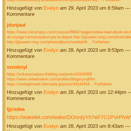
Hinzugefügt von
Evelyn
am 29. April 2023 um 6:59am —
Kommentare
jdunjaut
https://www.colcampus.com/courses/89647/pages/online-read-ebook-les-
du-voyage-l-emancipation-par-le-depart
http://jijisweet.ning.com/photo/a
http://jijisweet.ning.com/photo/albums/wwidukfh…
Fortfahren
Hinzugefügt von
Evelyn
am 28. April 2023 um 9:53pm —
Kommentare
sxnxknyl
https://ockewynaqoza.theblog.me/posts/43144369
https://www.onfeetnation.com/profiles/blogs/yvujfrhn
https://eselaqimiwot.themedia.jp/posts/43144354…
Fortfahren
Hinzugefügt von
Evelyn
am 28. April 2023 um 12:44pm 
Kommentare
ljjcsdea
https://wakelet.com/wake/DOnrdyYh7eF7C1PVrPh
Hinzugefügt von
Evelyn
am 28. April 2023 um 8:43am —