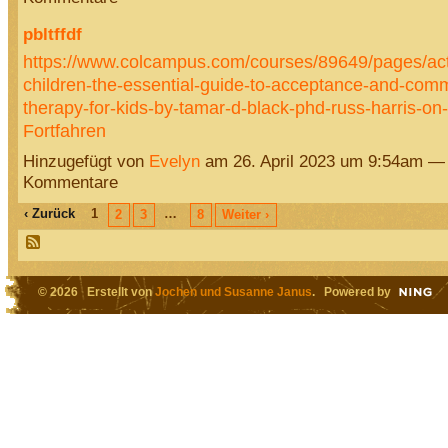
pbltffdf
https://www.colcampus.com/courses/89649/pages/act-
children-the-essential-guide-to-acceptance-and-com
therapy-for-kids-by-tamar-d-black-phd-russ-harris-o
Fortfahren
Hinzugefügt von
Evelyn
am 26. April 2023 um 9:54am —
Kommentare
‹ Zurück
1
…
2
3
8
Weiter ›
© 2026 Erstellt von
Jochen und Susanne Janus
. Powered by