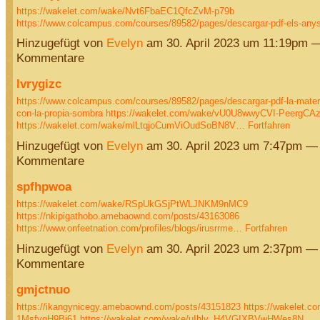
https://wakelet.com/wake/Nvt6FbaEC1QfcZvM-p79b
https://www.colcampus.com/courses/89582/pages/descargar-pdf-els-an
Hinzugefügt von
Evelyn
am 30. April 2023 um 11:19pm 
Kommentare
lvrygizc
https://www.colcampus.com/courses/89582/pages/descargar-pdf-la-matern
con-la-propia-sombra
https://wakelet.com/wake/vU0U8wwyCVI-PeergCA
https://wakelet.com/wake/mlLtqjoCumViOudSoBN8V…
Fortfahren
Hinzugefügt von
Evelyn
am 30. April 2023 um 7:47pm —
Kommentare
spfhpwoa
https://wakelet.com/wake/RSpUkGSjPtWLJNKM9nMC9
https://nkipigathobo.amebaownd.com/posts/43163086
https://www.onfeetnation.com/profiles/blogs/irusrrme…
Fortfahren
Hinzugefügt von
Evelyn
am 30. April 2023 um 2:37pm —
Kommentare
gmjctnuo
https://ikangynicegy.amebaownd.com/posts/43151823
https://wakelet.c
1MsfvgH9Bi61
https://wakelet.com/wake/uIhlv_H4VGIXBVwHWes8N