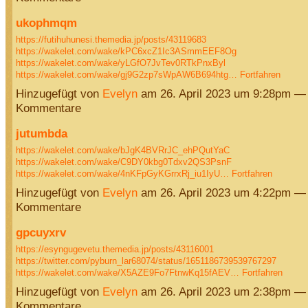
ukophmqm
https://futihuhunesi.themedia.jp/posts/43119683
https://wakelet.com/wake/kPC6xcZ1Ic3ASmmEEF8Og
https://wakelet.com/wake/yLGfO7JvTev0RTkPnxByl
https://wakelet.com/wake/gj9G2zp7sWpAW6B694htg…
Fortfahren
Hinzugefügt von
Evelyn
am 26. April 2023 um 9:28pm —
Kommentare
jutumbda
https://wakelet.com/wake/bJgK4BVRrJC_ehPQutYaC
https://wakelet.com/wake/C9DY0kbg0Tdxv2QS3PsnF
https://wakelet.com/wake/4nKFpGyKGrrxRj_iu1IyU…
Fortfahren
Hinzugefügt von
Evelyn
am 26. April 2023 um 4:22pm —
Kommentare
gpcuyxrv
https://esyngugevetu.themedia.jp/posts/43116001
https://twitter.com/pyburn_lar68074/status/1651186739539767297
https://wakelet.com/wake/X5AZE9Fo7FtnwKq15fAEV…
Fortfahren
Hinzugefügt von
Evelyn
am 26. April 2023 um 2:38pm —
Kommentare