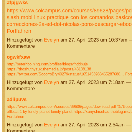
afpjgwks
https://www.colcampus.com/courses/89628/pages/pdf
slash-mobi-linux-practique-con-los-comandos-basicos
correcciones-2a-ed-dot-nicolas-pons-descargar-eboo
Fortfahren
Hinzugefügt von
Evelyn
am 27. April 2023 um 10:37am 
Kommentare
ogwkfxaw
http://beterhbo.ning.com/profiles/blogs/fnddbuje
https://thoshuthyzuk.themedia.jp/posts/43138138
https://twitter.com/SocorroBry40279/status/1651453983465287680…
For
Hinzugefügt von
Evelyn
am 27. April 2023 um 7:18am —
Kommentare
adiipuvs
https://www.colcampus.com/courses/89606/pages/download-pdf-%7Bepub
offbeat-1-by-lonely-planet-lonely-planet
https://xunyshicehad.theblog.me
Fortfahren
Hinzugefügt von
Evelyn
am 27. April 2023 um 2:54am —
Kommentare