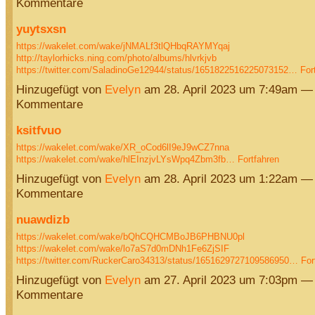
Kommentare
yuytsxsn
https://wakelet.com/wake/jNMALf3tlQHbqRAYMYqaj
http://taylorhicks.ning.com/photo/albums/hlvrkjvb
https://twitter.com/SaladinoGe12944/status/1651822516225073152…
For
Hinzugefügt von
Evelyn
am 28. April 2023 um 7:49am —
Kommentare
ksitfvuo
https://wakelet.com/wake/XR_oCod6lI9eJ9wCZ7nna
https://wakelet.com/wake/hlEInzjvLYsWpq4Zbm3fb…
Fortfahren
Hinzugefügt von
Evelyn
am 28. April 2023 um 1:22am —
Kommentare
nuawdizb
https://wakelet.com/wake/bQhCQHCMBoJB6PHBNU0pl
https://wakelet.com/wake/lo7aS7d0mDNh1Fe6ZjSIF
https://twitter.com/RuckerCaro34313/status/1651629727109586950…
For
Hinzugefügt von
Evelyn
am 27. April 2023 um 7:03pm —
Kommentare