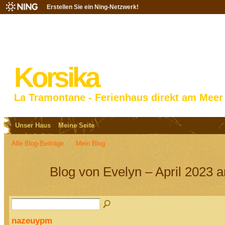
Erstellen Sie ein Ning-Netzwerk!
Korsika
La Tramontane - Ferienhaus direkt am Meer
Unser Haus
Meine Seite
Alle Blog-Beiträge
Mein Blog
Blog von Evelyn – April 2023 a
nazeuypm