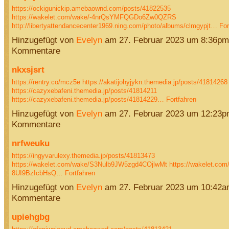
https://ockigunickip.amebaownd.com/posts/41822535
https://wakelet.com/wake/-4nrQsYMFQGDo6Zw0QZRS
http://libertyattendancecenter1969.ning.com/photo/albums/clmgypjt…
For
Hinzugefügt von
Evelyn
am 27. Februar 2023 um 8:36pm
Kommentare
nkxsjsrt
https://rentry.co/mcz5e
https://akatijohyjykn.themedia.jp/posts/41814268
https://cazyxebafeni.themedia.jp/posts/41814211
https://cazyxebafeni.themedia.jp/posts/41814229…
Fortfahren
Hinzugefügt von
Evelyn
am 27. Februar 2023 um 12:23
Kommentare
nrfweuku
https://ingyvarulexy.themedia.jp/posts/41813473
https://wakelet.com/wake/S3Nulb9JW5zgd4COjlwMt
https://wakelet.co
8UI9BzIcbHsQ…
Fortfahren
Hinzugefügt von
Evelyn
am 27. Februar 2023 um 10:42
Kommentare
upiehgbg