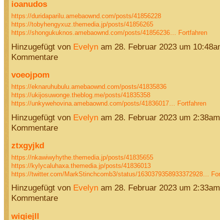
ioanudos
https://duridaparilu.amebaownd.com/posts/41856228
https://tobyhengyxuz.themedia.jp/posts/41856265
https://shongukuknos.amebaownd.com/posts/41856236…
Fortfahren
Hinzugefügt von
Evelyn
am 28. Februar 2023 um 10:48
Kommentare
voeojpom
https://eknaruhubulu.amebaownd.com/posts/41835836
https://ukijosuwonge.theblog.me/posts/41835358
https://unkywehovina.amebaownd.com/posts/41836017…
Fortfahren
Hinzugefügt von
Evelyn
am 28. Februar 2023 um 2:38am
Kommentare
ztxgyjkd
https://nkawiwyhythe.themedia.jp/posts/41835655
https://kylycaluhaxa.themedia.jp/posts/41836013
https://twitter.com/MarkStinchcomb3/status/1630379358933372928…
For
Hinzugefügt von
Evelyn
am 28. Februar 2023 um 2:33am
Kommentare
wiqiejll