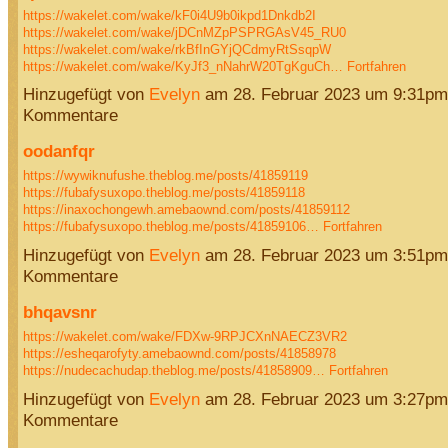
https://wakelet.com/wake/kF0i4U9b0ikpd1Dnkdb2I
https://wakelet.com/wake/jDCnMZpPSPRGAsV45_RU0
https://wakelet.com/wake/rkBfInGYjQCdmyRtSsqpW
https://wakelet.com/wake/KyJf3_nNahrW20TgKguCh…
Fortfahren
Hinzugefügt von
Evelyn
am 28. Februar 2023 um 9:31pm
Kommentare
oodanfqr
https://wywiknufushe.theblog.me/posts/41859119
https://fubafysuxopo.theblog.me/posts/41859118
https://inaxochongewh.amebaownd.com/posts/41859112
https://fubafysuxopo.theblog.me/posts/41859106…
Fortfahren
Hinzugefügt von
Evelyn
am 28. Februar 2023 um 3:51pm
Kommentare
bhqavsnr
https://wakelet.com/wake/FDXw-9RPJCXnNAECZ3VR2
https://esheqarofyty.amebaownd.com/posts/41858978
https://nudecachudap.theblog.me/posts/41858909…
Fortfahren
Hinzugefügt von
Evelyn
am 28. Februar 2023 um 3:27pm
Kommentare