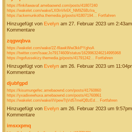
https://finkifawavaf.amebaownd.com/posts/41807240
https://wakelet.com/wake/LX0InVk6X_NM9Z6BzIra_
https://ackemunkotha.themedia.jp/posts/41807194…
Fortfahren
Hinzugefügt von
Evelyn
am 27. Februar 2023 um 2:43am
Kommentare
zqgwqbva
https://wakelet.com/wake/2Z-fllawkWwi3kkPYghoA
https://twitter.com/IsaacJo79174609/status/1629963246214995968
https://ngofussekizy.themedia.jp/posts/41791242…
Fortfahren
Hinzugefügt von
Evelyn
am 26. Februar 2023 um 11:04p
Kommentare
djubfgpd
https://kisumungefec.amebaownd.com/posts/41760860
https://yxadixewhuxa.amebaownd.com/posts/41760861
https://wakelet.com/wake/iIVpewTtjVd57melQBzEd…
Fortfahren
Hinzugefügt von
Evelyn
am 26. Februar 2023 um 9:57pm
Kommentare
imsxxpmq