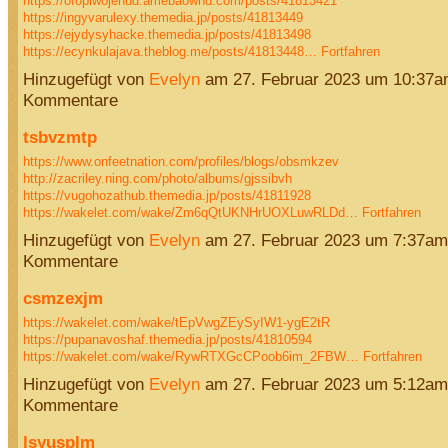
https://ofopiwojenud.amebaownd.com/posts/41813421
https://ingyvarulexy.themedia.jp/posts/41813449
https://ejydysyhacke.themedia.jp/posts/41813498
https://ecynkulajava.theblog.me/posts/41813448…
Fortfahren
Hinzugefügt von
Evelyn
am 27. Februar 2023 um 10:37
Kommentare
tsbvzmtp
https://www.onfeetnation.com/profiles/blogs/obsmkzev
http://zacriley.ning.com/photo/albums/gjssibvh
https://vugohozathub.themedia.jp/posts/41811928
https://wakelet.com/wake/Zm6qQtUKNHrUOXLuwRLDd…
Fortfahren
Hinzugefügt von
Evelyn
am 27. Februar 2023 um 7:37am
Kommentare
csmzexjm
https://wakelet.com/wake/tEpVwgZEySyIW1-ygE2tR
https://pupanavoshaf.themedia.jp/posts/41810594
https://wakelet.com/wake/RywRTXGcCPoob6im_2FBW…
Fortfahren
Hinzugefügt von
Evelyn
am 27. Februar 2023 um 5:12am
Kommentare
lsyusplm