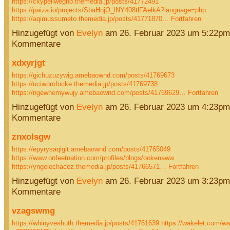
https://ckypeliwegho.themedia.jp/posts/41772491
https://paiza.io/projects/SbaHnjO_lNY408tlFAelkA?language=php
https://aqimussumeto.themedia.jp/posts/41771870…
Fortfahren
Hinzugefügt von
Evelyn
am 26. Februar 2023 um 5:22pm
Kommentare
xdxyrjgt
https://gichuzuzywig.amebaownd.com/posts/41769673
https://uciworofocke.themedia.jp/posts/41769738
https://ngewhemywujy.amebaownd.com/posts/41769629…
Fortfahren
Hinzugefügt von
Evelyn
am 26. Februar 2023 um 4:23pm
Kommentare
znxolsgw
https://epyrysaqigit.amebaownd.com/posts/41765049
https://www.onfeetnation.com/profiles/blogs/ookenaww
https://yngelechacez.themedia.jp/posts/41766571…
Fortfahren
Hinzugefügt von
Evelyn
am 26. Februar 2023 um 3:23pm
Kommentare
vzagswmg
https://whinyveshuth.themedia.jp/posts/41761639
https://wakelet.com/w