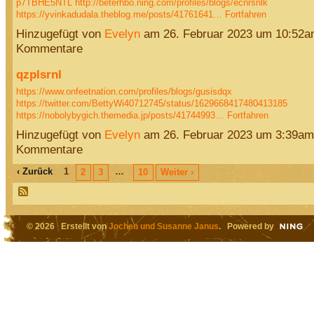
p7TBHE5NTL
http://beterhbo.ning.com/profiles/blogs/ecnrsnlk
https://yvinkadudala.theblog.me/posts/41761641…
Fortfahren
Hinzugefügt von
Evelyn
am 26. Februar 2023 um 10:52
Kommentare
qzplsrnl
https://www.onfeetnation.com/profiles/blogs/gusisdqx
https://twitter.com/BettyWi40712745/status/1629668417480413185
https://nobolybygich.themedia.jp/posts/41744993…
Fortfahren
Hinzugefügt von
Evelyn
am 26. Februar 2023 um 3:39am
Kommentare
‹ Zurück
1
…
2
3
10
Weiter ›
© 2026 Erstellt von
Jochen und Susanne Janus
. Powered by