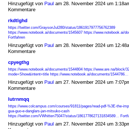
Hinzugefügt von
Paul
am 28. November 2024 um 1:18a
Kommentare
rkdtlghd
https://twitter.com/GraysonJul280/status/1861917977756762389
https://www.notebook.ai/documents/1545607
https://www.notebook.ai/
Fortfahren
Hinzugefügt von
Paul
am 28. November 2024 um 12:48
Kommentare
cpyegthg
https://www.notebook.ai/documents/1544804
https://www.are.na/block/
mode=Show&intent=title
https://www.notebook.ai/documents/1544786…
Hinzugefügt von
Paul
am 27. November 2024 um 7:07p
Kommentare
lutrnmqq
https://www.colcampus.com/courses/91811/pages/read-pdf-%3E-the-imper
gua-guo-e-danglars-jan-mitsuko-cash
https://twitter.com/VWhitten75047/status/1861778627131834589…
Fortf
Hinzugefügt von
Paul
am 27. November 2024 um 3:33p