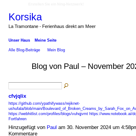
Erstellen Sie ein Ning-Netzwerk!
Korsika
La Tramontane - Ferienhaus direkt am Meer
Unser Haus
Meine Seite
Alle Blog-Beiträge
Mein Blog
Blog von Paul – November 20
cfvjqlix
https://github.com/ypathifywass/rejiknet-
ushufala/blob/main/Boulevard_of_Broken_Creams_by_Sarah_Fox_on_A
https://webhitlist.com/profiles/blogs/vuhqjvmt
https://www.notebook.ai
Fortfahren
Hinzugefügt von
Paul
am 30. November 2024 um 4:58p
Kommentare