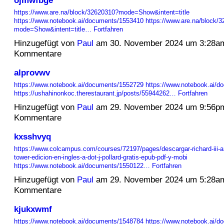
https://www.are.na/block/32620310?mode=Show&intent=title
https://www.notebook.ai/documents/1553410
https://www.are.na/block/
mode=Show&intent=title…
Fortfahren
Hinzugefügt von
Paul
am 30. November 2024 um 3:28a
Kommentare
alprovwv
https://www.notebook.ai/documents/1552729
https://www.notebook.ai/
https://ushahinonkoc.therestaurant.jp/posts/55944262…
Fortfahren
Hinzugefügt von
Paul
am 29. November 2024 um 9:56p
Kommentare
kxsshvyq
https://www.colcampus.com/courses/72197/pages/descargar-richard-iii-an
tower-edicion-en-ingles-a-dot-j-pollard-gratis-epub-pdf-y-mobi
https://www.notebook.ai/documents/1550122…
Fortfahren
Hinzugefügt von
Paul
am 29. November 2024 um 5:28a
Kommentare
kjukxwmf
https://www.notebook.ai/documents/1548784
https://www.notebook.ai/