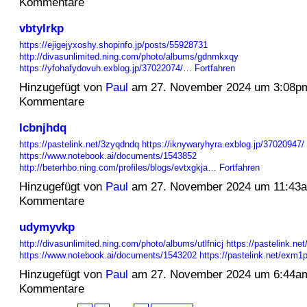
Kommentare
vbtylrkp
https://ejigejyxoshy.shopinfo.jp/posts/55928731
http://divasunlimited.ning.com/photo/albums/gdnmkxqy
https://yfohafydovuh.exblog.jp/37022074/…
Fortfahren
Hinzugefügt von
Paul
am 27. November 2024 um 3:08p
Kommentare
lcbnjhdq
https://pastelink.net/3zyqdndq
https://iknywaryhyra.exblog.jp/37020947/
https://www.notebook.ai/documents/1543852
http://beterhbo.ning.com/profiles/blogs/evtxgkja…
Fortfahren
Hinzugefügt von
Paul
am 27. November 2024 um 11:43
Kommentare
udymyvkp
http://divasunlimited.ning.com/photo/albums/utlfnicj
https://pastelink.ne
https://www.notebook.ai/documents/1543202
https://pastelink.net/exm
Hinzugefügt von
Paul
am 27. November 2024 um 6:44a
Kommentare