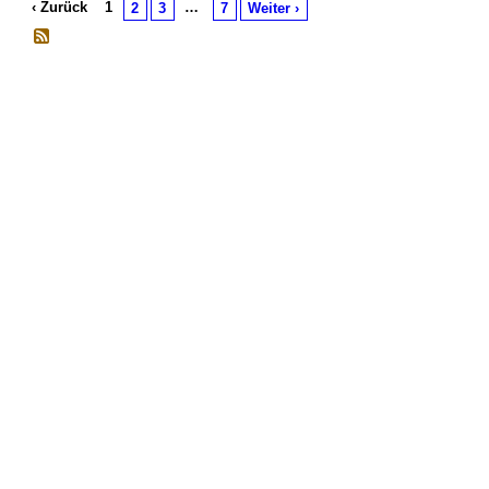
‹ Zurück
1
…
2
3
7
Weiter ›
© 2026 Erstellt von
Jochen und Susanne Janus
. Powered by