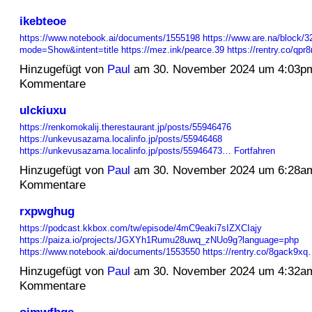
ikebteoe
https://www.notebook.ai/documents/1555198
https://www.are.na/block/
mode=Show&intent=title
https://mez.ink/pearce.39
https://rentry.co/qp
Hinzugefügt von
Paul
am 30. November 2024 um 4:03p
Kommentare
ulckiuxu
https://renkomokalij.therestaurant.jp/posts/55946476
https://unkevusazama.localinfo.jp/posts/55946468
https://unkevusazama.localinfo.jp/posts/55946473…
Fortfahren
Hinzugefügt von
Paul
am 30. November 2024 um 6:28a
Kommentare
rxpwghug
https://podcast.kkbox.com/tw/episode/4mC9eaki7sIZXCIajy
https://paiza.io/projects/JGXYh1Rumu28uwq_zNUo9g?language=php
https://www.notebook.ai/documents/1553550
https://rentry.co/8gack9x
Hinzugefügt von
Paul
am 30. November 2024 um 4:32a
Kommentare
ojmwfbge