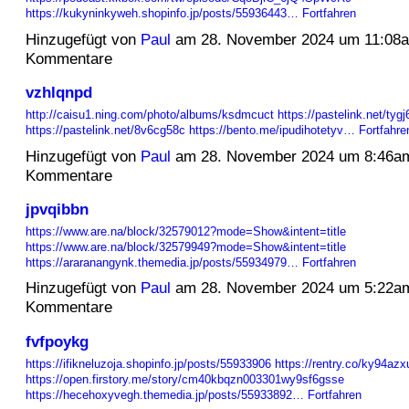
https://kukyninkyweh.shopinfo.jp/posts/55936443…
Fortfahren
Hinzugefügt von
Paul
am 28. November 2024 um 11:08
Kommentare
vzhlqnpd
http://caisu1.ning.com/photo/albums/ksdmcuct
https://pastelink.net/tygj
https://pastelink.net/8v6cg58c
https://bento.me/ipudihotetyv…
Fortfahre
Hinzugefügt von
Paul
am 28. November 2024 um 8:46a
Kommentare
jpvqibbn
https://www.are.na/block/32579012?mode=Show&intent=title
https://www.are.na/block/32579949?mode=Show&intent=title
https://araranangynk.themedia.jp/posts/55934979…
Fortfahren
Hinzugefügt von
Paul
am 28. November 2024 um 5:22a
Kommentare
fvfpoykg
https://ifikneluzoja.shopinfo.jp/posts/55933906
https://rentry.co/ky94azx
https://open.firstory.me/story/cm40kbqzn003301wy9sf6gsse
https://hecehoxyvegh.themedia.jp/posts/55933892…
Fortfahren