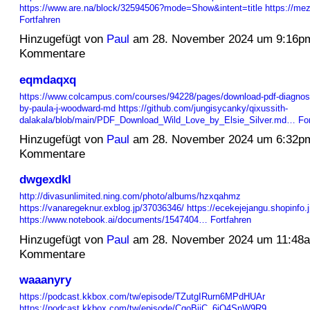
https://www.are.na/block/32594506?mode=Show&intent=title
https://me
Fortfahren
Hinzugefügt von
Paul
am 28. November 2024 um 9:16p
Kommentare
eqmdaqxq
https://www.colcampus.com/courses/94228/pages/download-pdf-diagnosti
by-paula-j-woodward-md
https://github.com/jungisycanky/qixussith-
dalakala/blob/main/PDF_Download_Wild_Love_by_Elsie_Silver.md…
Fo
Hinzugefügt von
Paul
am 28. November 2024 um 6:32p
Kommentare
dwgexdkl
http://divasunlimited.ning.com/photo/albums/hzxqahmz
https://vanaregeknur.exblog.jp/37036346/
https://ecekejejangu.shopinfo
https://www.notebook.ai/documents/1547404…
Fortfahren
Hinzugefügt von
Paul
am 28. November 2024 um 11:48
Kommentare
waaanyry
https://podcast.kkbox.com/tw/episode/TZutgIRurn6MPdHUAr
https://podcast.kkbox.com/tw/episode/CqoBjiC_6jQ4SpW9R9