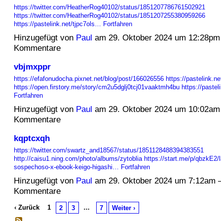
https://twitter.com/HeatherRog40102/status/1851207786761502921
https://twitter.com/HeatherRog40102/status/1851207255380959266
https://pastelink.net/tjpc7ols…
Fortfahren
Hinzugefügt von
Paul
am 29. Oktober 2024 um 12:28pm
Kommentare
vbjmxppr
https://efafonudocha.pixnet.net/blog/post/166026556
https://pastelink.n
https://open.firstory.me/story/cm2u5dglj0tcj01vaaktmh4bu
https://pastel
Fortfahren
Hinzugefügt von
Paul
am 29. Oktober 2024 um 10:02am
Kommentare
kqptcxqh
https://twitter.com/swartz_and18567/status/1851128488394383551
http://caisu1.ning.com/photo/albums/zytoblia
https://start.me/p/qbzkE2/l
sospechoso-x-ebook-keigo-higashi…
Fortfahren
Hinzugefügt von
Paul
am 29. Oktober 2024 um 7:12am 
Kommentare
‹ Zurück
1
…
2
3
7
Weiter ›