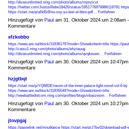
http://divasunlimited.ning.com/photo/albums/mpnzicxt
https://twitter.com/JustusRebe18426/status/1851776879986118791
http
https://start.me/p/aNd5r8/no-soy-yo-leer-el-libro-pdf…
Fortfahren
Hinzugefügt von
Paul
am 31. Oktober 2024 um 2:08am 
Kommentare
sfzkobbo
https://www.are.na/block/31836179?mode=Show&intent=title
https://pas
http://caisu1.ning.com/photo/albums/ehztauug
http://divasunlimited.ning.com/photo/albums/qvqkeuwc…
Fortfahren
Hinzugefügt von
Paul
am 30. Oktober 2024 um 10:47pm
Kommentare
hzjgtbqt
https://start.me/p/YQlMDE/raven-of-the-inner-palace-light-novel-vol-6-by
https://www.are.na/block/31835549?mode=Show&intent=title
http://weebattledotcom.ning.com/profiles/blogs/vbaozeom…
Fortfahren
Hinzugefügt von
Paul
am 30. Oktober 2024 um 10:27pm
Kommentare
jtovpgaj
https://pastelink.net/mnu9gecw
https://start.me/p/J7by02/download-pdf-e