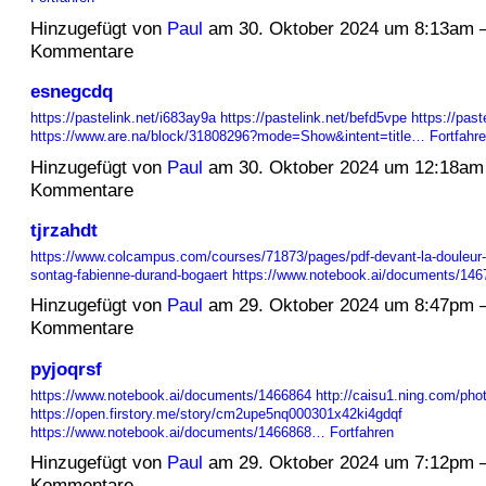
Hinzugefügt von
Paul
am 30. Oktober 2024 um 8:13am 
Kommentare
esnegcdq
https://pastelink.net/i683ay9a
https://pastelink.net/befd5vpe
https://pas
https://www.are.na/block/31808296?mode=Show&intent=title…
Fortfahr
Hinzugefügt von
Paul
am 30. Oktober 2024 um 12:18am
Kommentare
tjrzahdt
https://www.colcampus.com/courses/71873/pages/pdf-devant-la-douleur-
sontag-fabienne-durand-bogaert
https://www.notebook.ai/documents/14
Hinzugefügt von
Paul
am 29. Oktober 2024 um 8:47pm 
Kommentare
pyjoqrsf
https://www.notebook.ai/documents/1466864
http://caisu1.ning.com/pho
https://open.firstory.me/story/cm2upe5nq000301x42ki4gdqf
https://www.notebook.ai/documents/1466868…
Fortfahren
Hinzugefügt von
Paul
am 29. Oktober 2024 um 7:12pm 
Kommentare