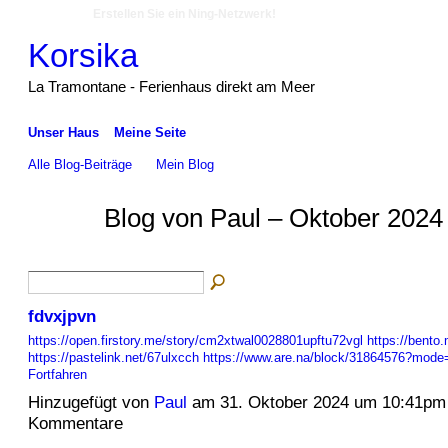
Erstellen Sie ein Ning-Netzwerk!
Korsika
La Tramontane - Ferienhaus direkt am Meer
Unser Haus
Meine Seite
Alle Blog-Beiträge
Mein Blog
Blog von Paul – Oktober 2024
fdvxjpvn
https://open.firstory.me/story/cm2xtwal0028801upftu72vgl
https://bento
https://pastelink.net/67ulxcch
https://www.are.na/block/31864576?mode
Fortfahren
Hinzugefügt von
Paul
am 31. Oktober 2024 um 10:41pm
Kommentare