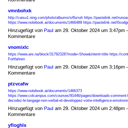
vmnbohxk
http://caisu1.ning.com/photo/albums/srfbzruh
https://pastelink.net/runoa
https://www.notebook.ai/documents/1466489
https://pastelink.net/0xod
Hinzugefügt von
Paul
am 29. Oktober 2024 um 3:47pm 
Kommentare
vnomixlc
https://www.are.na/block/31792328?mode=Show&intent=title
https://co
Fortfahren
Hinzugefügt von
Paul
am 29. Oktober 2024 um 3:16pm 
Kommentare
ptzvcafw
https://www.notebook.ai/documents/1466373
https://www.colcampus.com/courses/91446/pages/downloads-comment-li
decodez-le-langage-non-verbal-et-developpez-votre-intelligence-emotion
Hinzugefügt von
Paul
am 29. Oktober 2024 um 2:48pm 
Kommentare
yfloghls