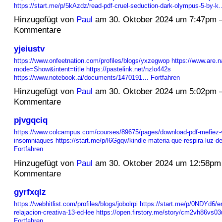
https://start.me/p/5kAzdz/read-pdf-cruel-seduction-dark-olympus-5-by-k
Hinzugefügt von
Paul
am 30. Oktober 2024 um 7:47pm 
Kommentare
yjeiustv
https://www.onfeetnation.com/profiles/blogs/yxzegwop
https://www.are.
mode=Show&intent=title
https://pastelink.net/nzlo442s
https://www.notebook.ai/documents/1470191…
Fortfahren
Hinzugefügt von
Paul
am 30. Oktober 2024 um 5:02pm 
Kommentare
pjvgqciq
https://www.colcampus.com/courses/89675/pages/download-pdf-mefiez
insomniaques
https://start.me/p/l6Ggqv/kindle-materia-que-respira-luz-d
Fortfahren
Hinzugefügt von
Paul
am 30. Oktober 2024 um 12:58pm
Kommentare
gyrfxqlz
https://webhitlist.com/profiles/blogs/jobolrpi
https://start.me/p/0NDYd6/e
relajacion-creativa-13-ed-lee
https://open.firstory.me/story/cm2vh86vs
Fortfahren