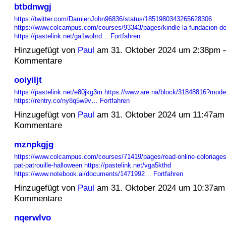
btbdnwgj
https://twitter.com/DamienJohn96836/status/1851980343265628306
https://www.colcampus.com/courses/93343/pages/kindle-la-fundacion-de
https://pastelink.net/ga1wohrd…
Fortfahren
Hinzugefügt von
Paul
am 31. Oktober 2024 um 2:38pm 
Kommentare
ooiyiljt
https://pastelink.net/e80jkg3m
https://www.are.na/block/31848816?mode
https://rentry.co/ny8q5w9v…
Fortfahren
Hinzugefügt von
Paul
am 31. Oktober 2024 um 11:47am
Kommentare
mznpkgjg
https://www.colcampus.com/courses/71419/pages/read-online-coloriages-e
pat-patrouille-halloween
https://pastelink.net/vga5kthd
https://www.notebook.ai/documents/1471992…
Fortfahren
Hinzugefügt von
Paul
am 31. Oktober 2024 um 10:37am
Kommentare
nqerwlvo