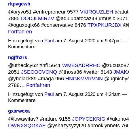
rkpvgcwh
@oryvo51 #entrepreneur 9577
VKIRQUZLEH
@atuta
7885
DODJLMIRZV
@aqulupatocaz49 #music 307
@oguxogix66 #conservative 8476
TPXPKURJBX
@k
Fortfahren
Hinzugefügt von
Paul
am 7. August 2020 um 9:47pm — 
Kommentare
ngjfhzrs
@uthecicy62 #nfl 5641
WMESADRRHC
@zucuso87 
2051
JSECOCVCNQ
@thosa36 #writer 6143
JMAK
@ybolack89 #maga 956
HNGKMVRVNN
@ughichyc
2788…
Fortfahren
Hinzugefügt von
Paul
am 7. August 2020 um 4:24am — 
Kommentare
gxsrwcxa
@lowawifav7 #nature 9155
JOPYCEKRIG
@ukono4 
DWNXSQGKAE
@yshazysyzyt20 #brooklynnets 76