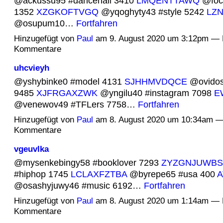
@ackussu95 #dancehall 3410
LMQENTTAWQ
@foc
1352
XZGKOFTVGQ
@yqoghyty43 #style 5242
LZ
@osupum10…
Fortfahren
Hinzugefügt von
Paul
am 9. August 2020 um 3:12pm — 
Kommentare
uhcvieyh
@yshybinke0 #model 4131
SJHHMVDQCE
@ovidos
9485
XJFRGAXZWK
@yngilu40 #instagram 7098
E
@venewov49 #TFLers 7758…
Fortfahren
Hinzugefügt von
Paul
am 8. August 2020 um 10:34am —
Kommentare
vgeuvlka
@mysenkebingy58 #booklover 7293
ZYZGNJUWBS
#hiphop 1745
LCLAXFZTBA
@byrepe65 #usa 400
A
@osashyjuwy46 #music 6192…
Fortfahren
Hinzugefügt von
Paul
am 8. August 2020 um 1:14am — 
Kommentare