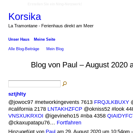
Erstellen Sie ein Ning-Netzwerk!
Korsika
La Tramontane - Ferienhaus direkt am Meer
Unser Haus
Meine Seite
Alle Blog-Beiträge
Mein Blog
Blog von Paul – August 2020 
sztjhlty
@jowoc97 #networkingevents 7613
FRQJLKBUXY
@
#california 2178
LNTAKHZFCP
@okniss52 #look 44
VNSXUKRXOI
@igevineho15 #nba 4358
QIAIDYFC
@ckaxupatapu76…
Fortfahren
Hinzugefügt von
Paul
am 29. August 2020 um 10:54pm 