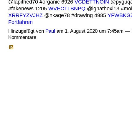
@lapithed70 #organic 6926
VCDETTNOIN
@pyguqa
#fakenews 1205
WVECTLBNPQ
@ighathoxi13 #mol
XRRFYZVJHZ
@nkaqe78 #drawing 4985
YFWBKG
Fortfahren
Hinzugefügt von
Paul
am 1. August 2020 um 7:45am — 
Kommentare
© 2026 Erstellt von
Jochen und Susanne Janus
. Powered by