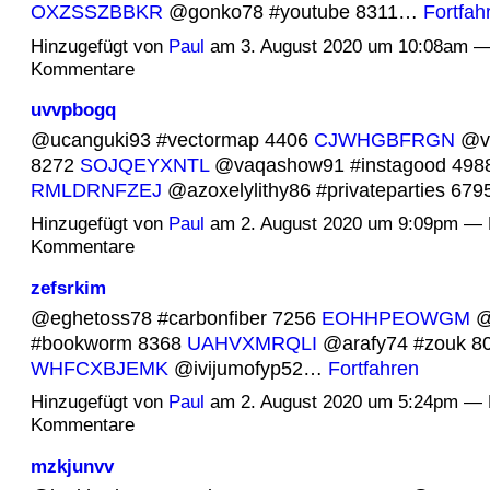
OXZSSZBBKR
@gonko78 #youtube 8311…
Fortfah
Hinzugefügt von
Paul
am 3. August 2020 um 10:08am —
Kommentare
uvvpbogq
@ucanguki93 #vectormap 4406
CJWHGBFRGN
@vi
8272
SOJQEYXNTL
@vaqashow91 #instagood 498
RMLDRNFZEJ
@azoxelylithy86 #privateparties 67
Hinzugefügt von
Paul
am 2. August 2020 um 9:09pm — 
Kommentare
zefsrkim
@eghetoss78 #carbonfiber 7256
EOHHPEOWGM
@
#bookworm 8368
UAHVXMRQLI
@arafy74 #zouk 8
WHFCXBJEMK
@ivijumofyp52…
Fortfahren
Hinzugefügt von
Paul
am 2. August 2020 um 5:24pm — 
Kommentare
mzkjunvv