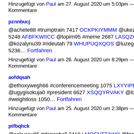
Hinzugefügt von
Paul
am 27. August 2020 um 5:03pm —
Kommentare
pznnbucj
@achete88 #trumptrain 7417
OCKPKIYMMM
@ukezi
5248
AFBFKWIICC
@topim95 #meme 2687
LASQZ
@kozalynu39 #rideutah 79
WHUPUQXQOS
@luzeg
5236…
Fortfahren
Hinzugefügt von
Paul
am 26. August 2020 um 8:29pm —
Kommentare
aofdqsah
@ethoxywegh66 #conferencemeeting 1075
LXYYIP
@ugygisokuja0 #president 6627
XSQQYRVAKY
@li
#weightloss 1050…
Fortfahren
Hinzugefügt von
Paul
am 25. August 2020 um 2:38pm —
Kommentare
ptfbqhck