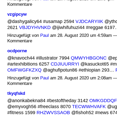
Kommentare
vzgipcyw
@dashygalicy64 #usamap 2594
VJDCARYIIK
@ytho
2621
VBJDYHVNKD
@ijiwhifuhuzi44 #reggae 619
Hinzugefügt von
Paul
am 28. August 2020 um 4:59am —
Kommentare
ocdporne
@knavoch44 #illustrator 7994
QMWYHBGONC
@ep
#artexhibitions 6257
CDJIUURRYI
@kasuckot65 #mi
OMFWGFKZXQ
@aghufipotun86 #ethiopian 293…
Hinzugefügt von
Paul
am 28. August 2020 um 2:08am —
Kommentare
tkyqfskd
@anonkabekna84 #bestoftheday 3142
OMKGDDQF
@emyvogh56 #freeclass 8070
TECWWHVAFK
@ugu
#fitness 1599
RHZWVSSAOB
@fishoh52 #news 6