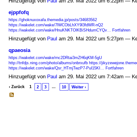
Hinzugefügt von
Paul
am 29. Mai 2022 um 6:22pm — K
ejppfofq
https://ghoknuxoxafa.themedia.jp/posts/34683562
https://wakelet.com/wake/7lWCObLhXY9l3fdWR-nQ2
https://wakelet.com/wake/HnuKNKTOlKBiSHdumCYQv…
Fortfahren
Hinzugefügt von
Paul
am 29. Mai 2022 um 5:27pm — K
qpaeosia
https://wakelet.com/wake/rnc2DRtai3mZH6qKM-5gU
http://tnfdjs.ning.com/photo/albums/onbrxufb
https://jikyzewejone.theme
https://wakelet.com/wake/Qsr_HTmjTwzP7-Pul15KI…
Fortfahren
Hinzugefügt von
Paul
am 29. Mai 2022 um 7:42am — K
‹ Zurück
1
…
2
3
10
Weiter ›
© 2026 Erstellt von
Jochen und Susanne Janus
. Powered by