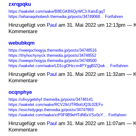
zxrqpqku
https://wakelet.com/wake/B8EGKB6QyWC3-XatsEgqT
https://whanaqohobesh.themedia.jp/posts/34749068…
Fortfahren
Hinzugefügt von
Paul
am 31. Mai 2022 um 12:13pm — K
Kommentare
webubkqm
https://oweqochoqyja.themedia.jp/posts/34748516
https://thyhochynyck.themedia.jp/posts/34748552
https://oweqochoqyja.themedia.jp/posts/34748500
https://wakelet.com/wake/LD1cgOHzcm4PYggBlZQwk…
Fortfahren
Hinzugefügt von
Paul
am 31. Mai 2022 um 11:32am — K
Kommentare
ocqnphye
https://ufivygebihyf.themedia.jp/posts/34748141
https://wakelet.com/wake/RCV2IkUTR8otUQ3L02EFv
https://esichidygiqo.themedia.jp/posts/34747993
https://wakelet.com/wake/xrP0F9B9eHTdN6xVSs0oY…
Fortfahren
Hinzugefügt von
Paul
am 31. Mai 2022 um 11:07am — K
Kommentare