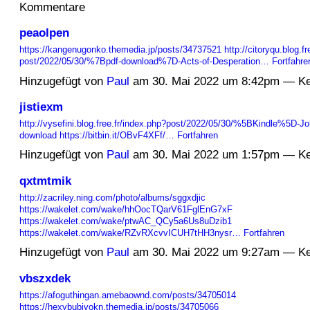
Kommentare
peaolpen
https://kangenugonko.themedia.jp/posts/34737521
http://citoryqu.blog.f
post/2022/05/30/%7Bpdf-download%7D-Acts-of-Desperation…
Fortfahre
Hinzugefügt von
Paul
am 30. Mai 2022 um 8:42pm — K
jistiexm
http://vysefini.blog.free.fr/index.php?post/2022/05/30/%5BKindle%5D-Joh
download
https://bitbin.it/OBvF4XFf/…
Fortfahren
Hinzugefügt von
Paul
am 30. Mai 2022 um 1:57pm — K
qxtmtmik
http://zacriley.ning.com/photo/albums/sggxdjic
https://wakelet.com/wake/hhOocTQarV61FglEnG7xF
https://wakelet.com/wake/ptwAC_QCy5a6Us8uDzib1
https://wakelet.com/wake/RZvRXcvvICUH7tHH3nysr…
Fortfahren
Hinzugefügt von
Paul
am 30. Mai 2022 um 9:27am — K
vbszxdek
https://afoguthingan.amebaownd.com/posts/34705014
https://hexybubivokn.themedia.jp/posts/34705066