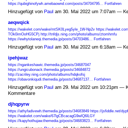
https://qubighinofywh.amebaownd.com/posts/34704795…
Fortfahren
Hinzugefügt von
Paul
am 30. Mai 2022 um 7:07am — K
aeqwqick
https://wakelet.com/wake/mtSK0Lyeg5yle_1W-Np2v
https://wakelet.c
TOk0imOoHG5CPj
http://tnfdjs.ning.com/photo/albums/ztomhmfu
https://ewhytolaneqi.themedia.jp/posts/34703486…
Fortfahren
Hinzugefügt von
Paul
am 30. Mai 2022 um 6:18am — K
ipehjwaz
https://ngankeshawic.themedia.jp/posts/34687047
https://ungicubonack.themedia.jp/posts/34684872
http://zacriley.ning.com/photo/albums/hdqkofsj
https://obavonkiqudi.themedia.jp/posts/34687137…
Fortfahren
Hinzugefügt von
Paul
am 29. Mai 2022 um 10:21pm — K
Kommentare
djhqpyrw
https://athyfadivewh.themedia.jp/posts/34683849
https://jsfiddle.net/dy
https://wakelet.com/wake/67lgCBcacagG9wIQ6lLGY
https://kapyhothujaw.themedia.jp/posts/34683823…
Fortfahren