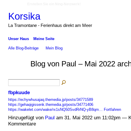
Erstellen Sie ein Ning-Netzwerk!
Korsika
La Tramontane - Ferienhaus direkt am Meer
Unser Haus
Meine Seite
Alle Blog-Beiträge
Mein Blog
Blog von Paul – Mai 2022 arc
fbpkuude
https://echywhusajaq.themedia.jp/posts/34771589
https://gehaqigissenk.themedia.jp/posts/34771406
https://wakelet.com/wake/rx1sNQ50SvdRrNQ-yB8qm…
Fortfahren
Hinzugefügt von
Paul
am 31. Mai 2022 um 11:02pm — K
Kommentare