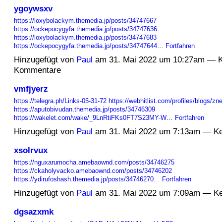
ygoywsxv
https://loxybolackym.themedia.jp/posts/34747667
https://ockepocygyfa.themedia.jp/posts/34747636
https://loxybolackym.themedia.jp/posts/34747683
https://ockepocygyfa.themedia.jp/posts/34747644…
Fortfahren
Hinzugefügt von
Paul
am 31. Mai 2022 um 10:27am — K
Kommentare
vmfjyerz
https://telegra.ph/Links-05-31-72
https://webhitlist.com/profiles/blogs/z
https://aputobivudan.themedia.jp/posts/34746309
https://wakelet.com/wake/_9LnRtiFKs0FT7S23MY-W…
Fortfahren
Hinzugefügt von
Paul
am 31. Mai 2022 um 7:13am — K
xsolrvux
https://nguxarumocha.amebaownd.com/posts/34746275
https://ckaholyvacko.amebaownd.com/posts/34746202
https://ydirufoshash.themedia.jp/posts/34746270…
Fortfahren
Hinzugefügt von
Paul
am 31. Mai 2022 um 7:09am — K
dgsazxmk