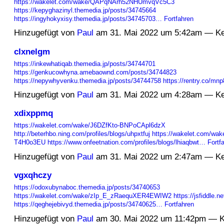
https://wakelet.com/wake/QAPqNArh52NHUmvqVc5C3
https://kepyghazinyl.themedia.jp/posts/34745664
https://ingyhokyxisy.themedia.jp/posts/34745703…
Fortfahren
Hinzugefügt von
Paul
am 31. Mai 2022 um 5:42am — K
clxnelgm
https://inkewhatiqab.themedia.jp/posts/34744701
https://genkucowhyna.amebaownd.com/posts/34744823
https://nepywhyvenku.themedia.jp/posts/34744758
https://rentry.co/mn
Hinzugefügt von
Paul
am 31. Mai 2022 um 4:28am — K
xdixppmq
https://wakelet.com/wake/J6DZfKto-BNPoCApl6dzX
http://beterhbo.ning.com/profiles/blogs/uhpxtfuj
https://wakelet.com/w
T4H0o3EU
https://www.onfeetnation.com/profiles/blogs/lhiaqbwt…
Fortf
Hinzugefügt von
Paul
am 31. Mai 2022 um 2:47am — K
vgxqhczy
https://odoxubynaboc.themedia.jp/posts/34740653
https://wakelet.com/wake/zIp_E_zRaequXER4EWIW2
https://jsfiddle.n
https://qeghejebivyd.themedia.jp/posts/34740625…
Fortfahren
Hinzugefügt von
Paul
am 30. Mai 2022 um 11:42pm — K