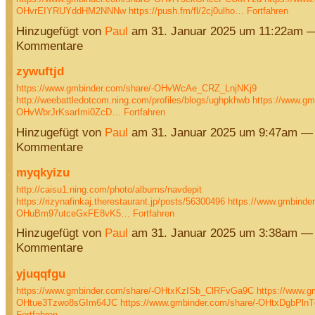
OHvrEIYRUYddHM2NNNw
https://push.fm/fl/2cj0ulho…
Fortfahren
Hinzugefügt von
Paul
am 31. Januar 2025 um 11:22am —
Kommentare
zywuftjd
https://www.gmbinder.com/share/-OHvWcAe_CRZ_LnjNKj9
http://weebattledotcom.ning.com/profiles/blogs/ughpkhwb
https://www.gm
OHvWbrJrKsarImi0ZcD…
Fortfahren
Hinzugefügt von
Paul
am 31. Januar 2025 um 9:47am —
Kommentare
myqkyizu
http://caisu1.ning.com/photo/albums/navdepit
https://rizynafinkaj.therestaurant.jp/posts/56300496
https://www.gmbinder
OHuBm97utceGxFE8vK5…
Fortfahren
Hinzugefügt von
Paul
am 31. Januar 2025 um 3:38am —
Kommentare
yjuqqfgu
https://www.gmbinder.com/share/-OHtxKzISb_ClRFvGa9C
https://www.g
OHtue3Tzwo8sGIm64JC
https://www.gmbinder.com/share/-OHtxDgbPl
Fortfahren