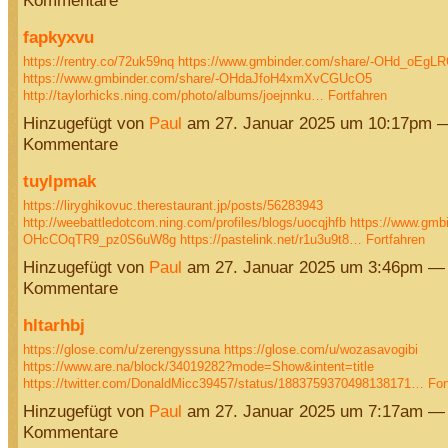
Kommentare
fapkyxvu
https://rentry.co/72uk59nq
https://www.gmbinder.com/share/-OHd_oEgL
https://www.gmbinder.com/share/-OHdaJfoH4xmXvCGUcO5
http://taylorhicks.ning.com/photo/albums/joejnnku…
Fortfahren
Hinzugefügt von
Paul
am 27. Januar 2025 um 10:17pm 
Kommentare
tuylpmak
https://liryghikovuc.therestaurant.jp/posts/56283943
http://weebattledotcom.ning.com/profiles/blogs/uocqjhfb
https://www.gmbi
OHcCOqTR9_pz0S6uW8g
https://pastelink.net/r1u3u9t8…
Fortfahren
Hinzugefügt von
Paul
am 27. Januar 2025 um 3:46pm —
Kommentare
hltarhbj
https://glose.com/u/zerengyssuna
https://glose.com/u/wozasavogibi
https://www.are.na/block/34019282?mode=Show&intent=title
https://twitter.com/DonaldMicc39457/status/1883759370498138171…
For
Hinzugefügt von
Paul
am 27. Januar 2025 um 7:17am —
Kommentare