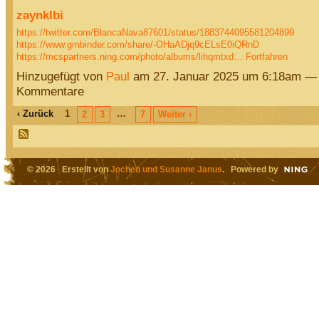
zaynklbi
https://twitter.com/BlancaNava87601/status/1883744095581204899
https://www.gmbinder.com/share/-OHaADjq9cELsE0iQRnD
https://mcspartners.ning.com/photo/albums/lihqmtxd…
Fortfahren
Hinzugefügt von
Paul
am 27. Januar 2025 um 6:18am —
Kommentare
‹ Zurück
1
…
2
3
7
Weiter ›
© 2026 Erstellt von
Jochen und Susanne Janus
. Powered by