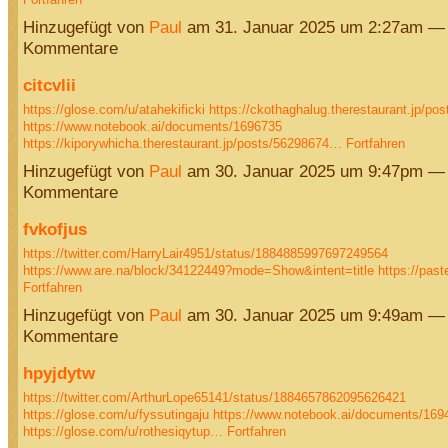
Hinzugefügt von
Paul
am 31. Januar 2025 um 2:27am —
Kommentare
citcvlii
https://glose.com/u/atahekificki
https://ckothaghalug.therestaurant.jp/po
https://www.notebook.ai/documents/1696735
https://kiporywhicha.therestaurant.jp/posts/56298674…
Fortfahren
Hinzugefügt von
Paul
am 30. Januar 2025 um 9:47pm —
Kommentare
fvkofjus
https://twitter.com/HarryLair4951/status/1884885997697249564
https://www.are.na/block/34122449?mode=Show&intent=title
https://pas
Fortfahren
Hinzugefügt von
Paul
am 30. Januar 2025 um 9:49am —
Kommentare
hpyjdytw
https://twitter.com/ArthurLope65141/status/1884657862095626421
https://glose.com/u/fyssutingaju
https://www.notebook.ai/documents/169
https://glose.com/u/rothesiqytup…
Fortfahren