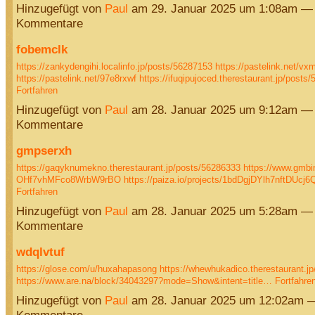
Hinzugefügt von
Paul
am 29. Januar 2025 um 1:08am —
Kommentare
fobemclk
https://zankydengihi.localinfo.jp/posts/56287153
https://pastelink.net/v
https://pastelink.net/97e8rxwf
https://ifuqipujoced.therestaurant.jp/post
Fortfahren
Hinzugefügt von
Paul
am 28. Januar 2025 um 9:12am —
Kommentare
gmpserxh
https://gaqyknumekno.therestaurant.jp/posts/56286333
https://www.gmbi
OHf7vhMFco8WrbW9rBO
https://paiza.io/projects/1bdDgjDYlh7nftDUc
Fortfahren
Hinzugefügt von
Paul
am 28. Januar 2025 um 5:28am —
Kommentare
wdqlvtuf
https://glose.com/u/huxahapasong
https://whewhukadico.therestaurant.j
https://www.are.na/block/34043297?mode=Show&intent=title…
Fortfahre
Hinzugefügt von
Paul
am 28. Januar 2025 um 12:02am 