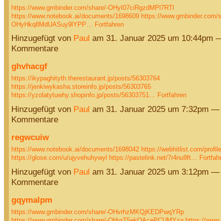
https://www.gmbinder.com/share/-OHyI07ciRgzdMPl7RTl
https://www.notebook.ai/documents/1698609
https://www.gmbinder.com/s
OHyHkq8MdUASuy9lYPP…
Fortfahren
Hinzugefügt von
Paul
am 31. Januar 2025 um 10:44pm 
Kommentare
ghvhacgf
https://ikypaghityth.therestaurant.jp/posts/56303764
https://jenkiwykasha.storeinfo.jp/posts/56303765
https://yzolatytuwhy.shopinfo.jp/posts/56303751…
Fortfahren
Hinzugefügt von
Paul
am 31. Januar 2025 um 7:32pm —
Kommentare
regwcuiw
https://www.notebook.ai/documents/1698042
https://webhitlist.com/profil
https://glose.com/u/ujyvehuhywyl
https://pastelink.net/7r4nu9ft…
Fortfah
Hinzugefügt von
Paul
am 31. Januar 2025 um 3:12pm —
Kommentare
gqymalpm
https://www.gmbinder.com/share/-OHvrhzMKQjKEDPwqYRp
https://www.gmbinder.com/share/-OHvrT5ekOAcePCUMYza
https://www