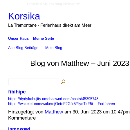
Erstellen Sie ein Ning-Netzwerk!
Korsika
La Tramontane - Ferienhaus direkt am Meer
Unser Haus
Meine Seite
Alle Blog-Beiträge
Mein Blog
Blog von Matthew – Juni 2023
fibihipc
https://dydykahujity.amebaownd.com/posts/45395748
https://wakelet.com/wake/ejOeteF2Gfx5YlycTkF5i…
Fortfahren
Hinzugefügt von
Matthew
am 30. Juni 2023 um 10:47pm
Kommentare
ismnxowi