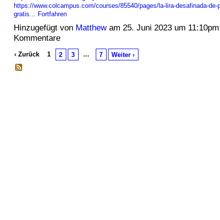
https://www.colcampus.com/courses/85540/pages/la-lira-desafinada-de-p
gratis…
Fortfahren
Hinzugefügt von
Matthew
am 25. Juni 2023 um 11:10pm
Kommentare
‹ Zurück
1
…
2
3
7
Weiter ›
© 2026 Erstellt von
Jochen und Susanne Janus
. Powered by