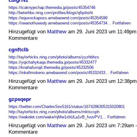
https://icaknyjechap.themedia.jp/posts/45354746
http://beterhbo.ning.com/profiles/blogs/qfqxbsht
https://equxockapozo.amebaownd.com/posts/45354599
https://owanothuwody.amebaownd.com/posts/45354734…
Fortfahren
Hinzugefügt von
Matthew
am 29. Juni 2023 um 11:49pm
Kommentare
cgnftclb
http://taylorhicks.ning.com/photo/albums/yyzhbhzs
https://yqichahykaqa.themedia.jp/posts/45332477
https://knahafuviqit.themedia.jp/posts/45332506
https://inkefimokeno.amebaownd.com/posts/45332433…
Fortfahren
Hinzugefügt von
Matthew
am 29. Juni 2023 um 12:38pm
Kommentare
gzpsqepr
https://twitter.com/CharlesSex5161/status/1674286305315020801
http://taylorhicks.ning.com/photo/albums/mktscxph
https://wakelet.com/wake/njMw1xbULa1vB_fvuvPV1…
Fortfahren
Hinzugefügt von
Matthew
am 29. Juni 2023 um 7:29am 
Kommentare