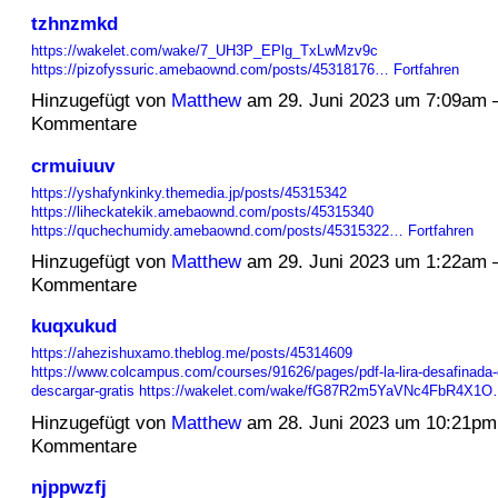
tzhnzmkd
https://wakelet.com/wake/7_UH3P_EPlg_TxLwMzv9c
https://pizofyssuric.amebaownd.com/posts/45318176…
Fortfahren
Hinzugefügt von
Matthew
am 29. Juni 2023 um 7:09am 
Kommentare
crmuiuuv
https://yshafynkinky.themedia.jp/posts/45315342
https://liheckatekik.amebaownd.com/posts/45315340
https://quchechumidy.amebaownd.com/posts/45315322…
Fortfahren
Hinzugefügt von
Matthew
am 29. Juni 2023 um 1:22am 
Kommentare
kuqxukud
https://ahezishuxamo.theblog.me/posts/45314609
https://www.colcampus.com/courses/91626/pages/pdf-la-lira-desafinada-
descargar-gratis
https://wakelet.com/wake/fG87R2m5YaVNc4FbR4X1
Hinzugefügt von
Matthew
am 28. Juni 2023 um 10:21pm
Kommentare
njppwzfj