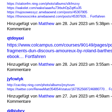
https://stationfm.ning.com/photo/albums/slkfmzxy
https://wakelet.com/wake/aaarAu73rbuhOpZqtKu35
https://nujosowessyz.amebaownd.com/posts/45307905
https://thonosocinke.amebaownd.com/posts/45307926…
Fortfahren
Hinzugefügt von
Matthew
am 28. Juni 2023 um 5:38pm 
Kommentare
qtdoyaxi
https://www.colcampus.com/courses/90149/pages/pd
fragments-dun-discours-amoureux-by-roland-barthe
ebook…
Fortfahren
Hinzugefügt von
Matthew
am 28. Juni 2023 um 3:55am 
Kommentare
jyfcwlyk
http://zacriley.ning.com/photo/albums/jrsytvum
https://twitter.com/ReneeMatt354054/status/1673525687246880770…
Fo
Hinzugefügt von
Matthew
am 27. Juni 2023 um 4:59am 
Kommentare
ddbjybry