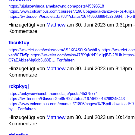
https://ujuluxewhuca.amebaownd.com/posts/45393518
https://www.colcampus.com/courses/71907/pages/la-danza-de-los-tulipan
https://twitter.com/GracielaBa7884/status/1674860388943273984…
Fort
Hinzugefügt von
Matthew
am 30. Juni 2023 um 9:31pm 
Kommentare
fbcuktuy
https://wakelet.com/wake/rvvmAS2X04S0tKrAwhILy
https://wakelet.c
xeh8CTiv5p
https://wakelet.com/wake/47BXgKtkP1x1pjBF-2BUh
https:
Q7aEAbIzeMg0gb5u80E…
Fortfahren
Hinzugefügt von
Matthew
am 30. Juni 2023 um 8:18pm 
Kommentare
rckpkyqj
https://enkywuwhenub.themedia.jp/posts/45375774
https://twitter.com/GlasserGre85790/status/1674690914269245443
https://www.colcampus.com/courses/71806/pages/%7Bpdf-download%7D
by…
Fortfahren
Hinzugefügt von
Matthew
am 30. Juni 2023 um 10:14am
Kommentare
cblgrfvz