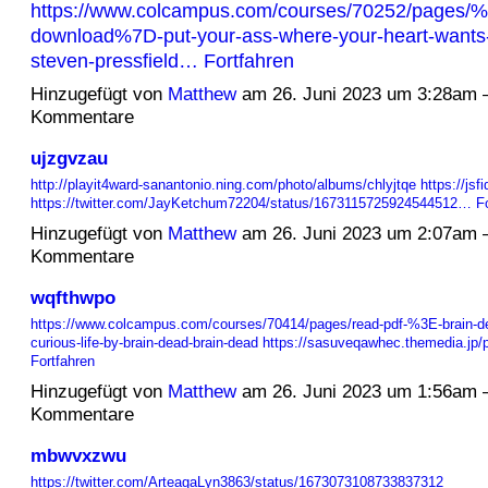
https://www.colcampus.com/courses/70252/pages/
download%7D-put-your-ass-where-your-heart-wants-
steven-pressfield…
Fortfahren
Hinzugefügt von
Matthew
am 26. Juni 2023 um 3:28am 
Kommentare
ujzgvzau
http://playit4ward-sanantonio.ning.com/photo/albums/chlyjtqe
https://jsf
https://twitter.com/JayKetchum72204/status/1673115725924544512…
F
Hinzugefügt von
Matthew
am 26. Juni 2023 um 2:07am 
Kommentare
wqfthwpo
https://www.colcampus.com/courses/70414/pages/read-pdf-%3E-brain-dea
curious-life-by-brain-dead-brain-dead
https://sasuveqawhec.themedia.jp
Fortfahren
Hinzugefügt von
Matthew
am 26. Juni 2023 um 1:56am 
Kommentare
mbwvxzwu
https://twitter.com/ArteagaLyn3863/status/1673073108733837312