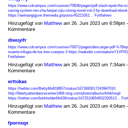
https://www.colcampus.com/courses/70836/pages/pdf-slash-epub-the-scum
saving-system-ren-zha-fanpai-zijiu-xitong-novel-vol-2-by-download-ebook
https://awinangigyxe.themedia.jp/posts/45221051…
Fortfahren
Hinzugefügt von
Matthew
am 26. Juni 2023 um 6:59pm 
Kommentare
diwuyifr
https://www.colcampus.com/courses/70071/pages/descargar-pdf-%7Bepu
muerte-trilogia-de-los-tres-cuerpos-3
https://wakelet.com/wake/eY1VF
Fortfahren
Hinzugefügt von
Matthew
am 26. Juni 2023 um 7:34am 
Kommentare
erttokas
https://twitter.com/BettyMo818857/status/1672693017243947010
http://libertyattendancecenter1969.ning.com/photo/albums/kthkhxqd
https://twitter.com/borkholder66428/status/1672510654832320513…
For
Hinzugefügt von
Matthew
am 26. Juni 2023 um 4:04am 
Kommentare
fpornxqx