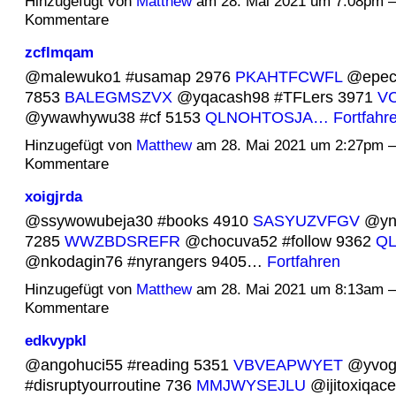
Hinzugefügt von
Matthew
am 28. Mai 2021 um 7:08pm 
Kommentare
zcflmqam
@malewuko1 #usamap 2976
PKAHTFCWFL
@epeci
7853
BALEGMSZVX
@yqacash98 #TFLers 3971
VC
@ywawhywu38 #cf 5153
QLNOHTOSJA…
Fortfahr
Hinzugefügt von
Matthew
am 28. Mai 2021 um 2:27pm 
Kommentare
xoigjrda
@ssywowubeja30 #books 4910
SASYUZVFGV
@ynk
7285
WWZBDSREFR
@chocuva52 #follow 9362
QL
@nkodagin76 #nyrangers 9405…
Fortfahren
Hinzugefügt von
Matthew
am 28. Mai 2021 um 8:13am 
Kommentare
edkvypkl
@angohuci55 #reading 5351
VBVEAPWYET
@yvog
#disruptyourroutine 736
MMJWYSEJLU
@ijitoxiqace