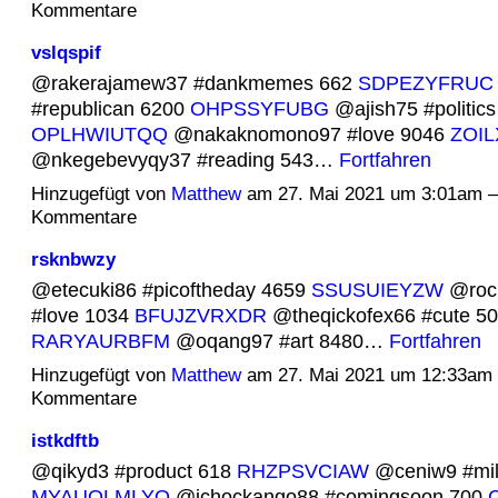
Kommentare
vslqspif
@rakerajamew37 #dankmemes 662
SDPEZYFRUC
#republican 6200
OHPSSYFUBG
@ajish75 #politic
OPLHWIUTQQ
@nakaknomono97 #love 9046
ZOI
@nkegebevyqy37 #reading 543…
Fortfahren
Hinzugefügt von
Matthew
am 27. Mai 2021 um 3:01am 
Kommentare
rsknbwzy
@etecuki86 #picoftheday 4659
SSUSUIEYZW
@roc
#love 1034
BFUJZVRXDR
@theqickofex66 #cute 5
RARYAURBFM
@oqang97 #art 8480…
Fortfahren
Hinzugefügt von
Matthew
am 27. Mai 2021 um 12:33am
Kommentare
istkdftb
@qikyd3 #product 618
RHZPSVCIAW
@ceniw9 #mi
MYAUQLMLYQ
@ichockango88 #comingsoon 700