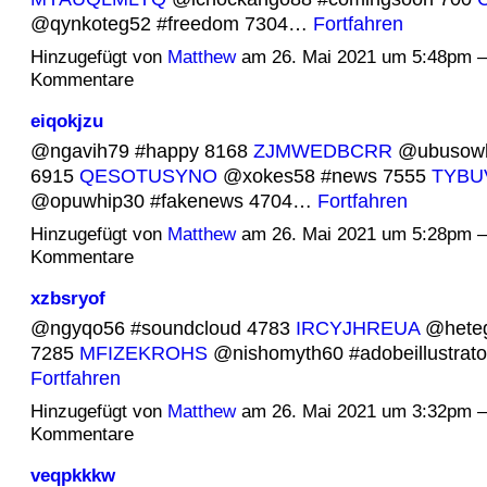
@qynkoteg52 #freedom 7304…
Fortfahren
Hinzugefügt von
Matthew
am 26. Mai 2021 um 5:48pm 
Kommentare
eiqokjzu
@ngavih79 #happy 8168
ZJMWEDBCRR
@ubusowh
6915
QESOTUSYNO
@xokes58 #news 7555
TYBU
@opuwhip30 #fakenews 4704…
Fortfahren
Hinzugefügt von
Matthew
am 26. Mai 2021 um 5:28pm 
Kommentare
xzbsryof
@ngyqo56 #soundcloud 4783
IRCYJHREUA
@heteg
7285
MFIZEKROHS
@nishomyth60 #adobeillustrat
Fortfahren
Hinzugefügt von
Matthew
am 26. Mai 2021 um 3:32pm 
Kommentare
veqpkkkw