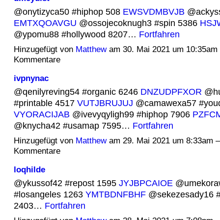
@onytizyca50 #hiphop 508
EWSVDMBVJB
@ackyss
EMTXQOAVGU
@ossojecoknugh3 #spin 5386
HSJ
@ypomu88 #hollywood 8207…
Fortfahren
Hinzugefügt von
Matthew
am 30. Mai 2021 um 10:35am
Kommentare
ivpnynac
@qenilyreving54 #organic 6246
DNZUDPFXOR
@hu
#printable 4517
VUTJBRUJUJ
@camawexa57 #youde
VYORACIJAB
@ivevyqyligh99 #hiphop 7906
PZFC
@knycha42 #usamap 7595…
Fortfahren
Hinzugefügt von
Matthew
am 29. Mai 2021 um 8:33am 
Kommentare
loqhilde
@ykussof42 #repost 1595
JYJBPCAIOE
@umekora
#losangeles 1263
YMTBDNFBHF
@sekezesady16 #
2403…
Fortfahren