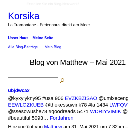
Erstellen Sie ein Ning-Netzwerk!
Korsika
La Tramontane - Ferienhaus direkt am Meer
Unser Haus
Meine Seite
Alle Blog-Beiträge
Mein Blog
Blog von Matthew – Mai 2021 
ubjdwcax
@kyxylykny95 #usa 906
EVZKBZISAO
@umixeceng
EEWLOZKUEB
@thokessuwink78 #la 1434
LWFQV
@ssesowushe78 #goodreads 5471
WDRIYVIMIK
@e
#beautiful 5093…
Fortfahren
Hinzugefügt von
Matthew
am 31. Mai 2021 um 7:32pm 