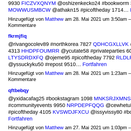
9930
FICZVXQNYM
@oshizenkecko24 #bookworm 
MOWWUSMBCW
@athakn15 #picoftheday 1714…
Hinzugefügt von
Matthew
am 28. Mai 2021 um 3:50am 
Kommentare
fkrmjfiq
@rivangocolev89 #northkorea 7827
QDHCGXLLVK
4313
HHDPFOUMRR
@ycutate58 #privateparties 6
LTYSDRDXFQ
@ojeme95 #picoftheday 7792
RLDL
@yssuckyku50 #repost 9510…
Fortfahren
Hinzugefügt von
Matthew
am 28. Mai 2021 um 1:23am 
Kommentare
qftbebqy
@yxidacafag25 #bookstagram 1098
MNKSRJXMNS
#communityevents 9950
NRPDEPFQQG
@cewhetu
#picoftheday 4105
KVSWDJFXCU
@issyvissy80 #b
Fortfahren
Hinzugefügt von
Matthew
am 27. Mai 2021 um 1:03pm 