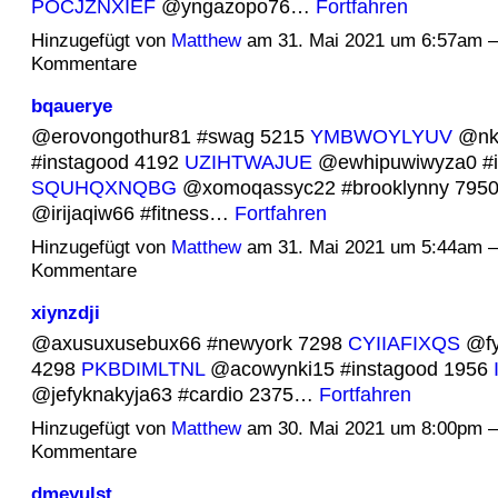
POCJZNXIEF
@yngazopo76…
Fortfahren
Hinzugefügt von
Matthew
am 31. Mai 2021 um 6:57am 
Kommentare
bqauerye
@erovongothur81 #swag 5215
YMBWOYLYUV
@nk
#instagood 4192
UZIHTWAJUE
@ewhipuwiwyza0 #i
SQUHQXNQBG
@xomoqassyc22 #brooklynny 795
@irijaqiw66 #fitness…
Fortfahren
Hinzugefügt von
Matthew
am 31. Mai 2021 um 5:44am 
Kommentare
xiynzdji
@axusuxusebux66 #newyork 7298
CYIIAFIXQS
@fyr
4298
PKBDIMLTNL
@acowynki15 #instagood 1956
@jefyknakyja63 #cardio 2375…
Fortfahren
Hinzugefügt von
Matthew
am 30. Mai 2021 um 8:00pm 
Kommentare
dmeyulst