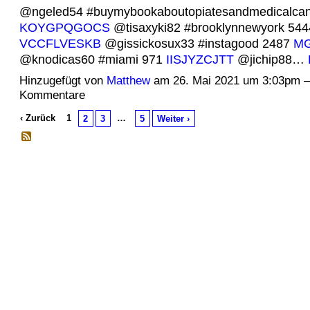
@ngeled54 #buymybookaboutopiatesandmedicalcan
KOYGPQGOCS
@tisaxyki82 #brooklynnewyork 544
VCCFLVESKB
@gissickosux33 #instagood 2487
M
@knodicas60 #miami 971
IISJYZCJTT
@jichip88…
Hinzugefügt von
Matthew
am 26. Mai 2021 um 3:03pm 
Kommentare
‹ Zurück
1
…
2
3
5
Weiter ›
© 2026 Erstellt von
Jochen und Susanne Janus
. Powered by