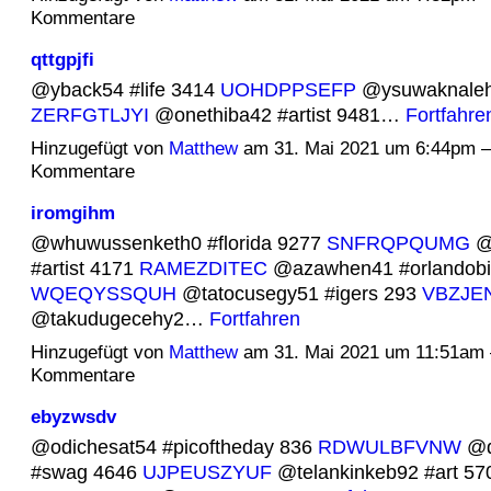
Kommentare
qttgpjfi
@yback54 #life 3414
UOHDPPSEFP
@ysuwaknaleh
ZERFGTLJYI
@onethiba42 #artist 9481…
Fortfahre
Hinzugefügt von
Matthew
am 31. Mai 2021 um 6:44pm 
Kommentare
iromgihm
@whuwussenketh0 #florida 9277
SNFRQPQUMG
@e
#artist 4171
RAMEZDITEC
@azawhen41 #orlandobi
WQEQYSSQUH
@tatocusegy51 #igers 293
VBZJE
@takudugecehy2…
Fortfahren
Hinzugefügt von
Matthew
am 31. Mai 2021 um 11:51am
Kommentare
ebyzwsdv
@odichesat54 #picoftheday 836
RDWULBFVNW
@q
#swag 4646
UJPEUSZYUF
@telankinkeb92 #art 57