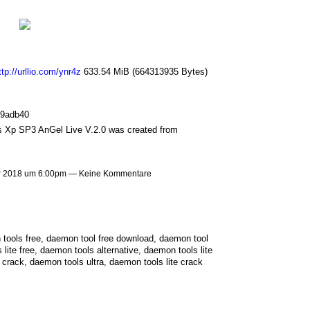
ttp://urllio.com/ynr4z
633.54 MiB (664313935 Bytes)
9adb40
 Xp SP3 AnGel Live V.2.0 was created from
 2018 um 6:00pm — Keine Kommentare
 tools free, daemon tool free download, daemon tool
ite free, daemon tools alternative, daemon tools lite
 crack, daemon tools ultra, daemon tools lite crack