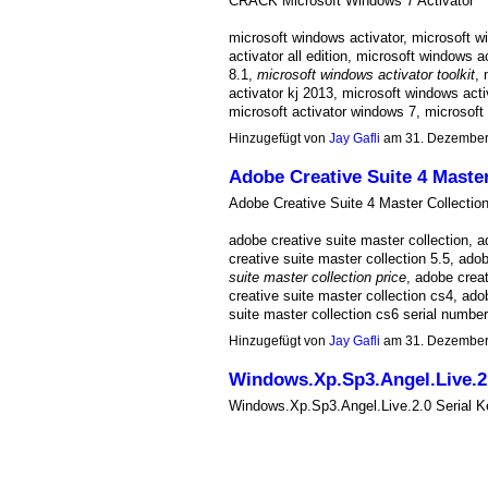
CRACK Microsoft Windows 7 Activator
microsoft windows activator, microsoft 
activator all edition, microsoft windows 
8.1,
microsoft windows activator toolkit
, 
activator kj 2013, microsoft windows act
microsoft activator windows 7, microsof
Hinzugefügt von
Jay Gafli
am 31. Dezember
Adobe Creative Suite 4 Master
Adobe Creative Suite 4 Master Collectio
adobe creative suite master collection, a
creative suite master collection 5.5, ado
suite master collection price
, adobe crea
creative suite master collection cs4, ado
suite master collection cs6 serial numbe
Hinzugefügt von
Jay Gafli
am 31. Dezember
Windows.Xp.Sp3.Angel.Live.2.
Windows.Xp.Sp3.Angel.Live.2.0 Serial K