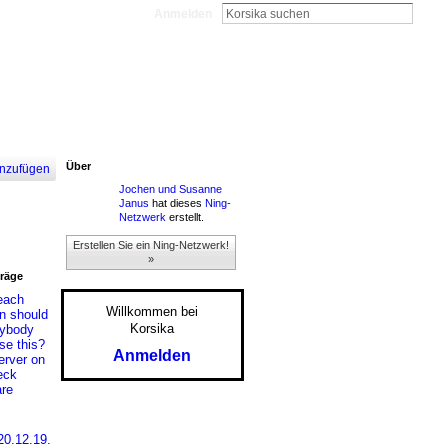
Anmelden
Über
nzufügen
Jochen und Susanne
Janus
hat dieses
Ning-
Netzwerk
erstellt.
Erstellen Sie ein Ning-Netzwerk!
»
träge
 each
Willkommen bei
in should
Korsika
nybody
se this?
Anmelden
erver on
eck
are
0.12.19.