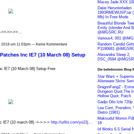
Macey.Jade.XXX.10
Datei Herunterladen
1993RMEWUSP.rar (
Mb) In Free Mode
Beautiful Blonde Twe
Emily (slender And B
->>->>->>…
@iMGSRC.RU
Various4, 001 @iM
Random Candid Girls
 2018 um 11:03pm — Keine Kommentare
P1190681 @iMGSR
Patches Inc IE7 (10 March 08) Setup
Alexandra Sleep 2,
DSC_0594 @iMGSR
c IE7 (10 March 08) Setup Free
Die beliebtesten Blog-
Star Wars + Superm
Alienware Skins Seri
DragonFangZ - Extra
Dungeon Quot;The In
Hollow Quot; Patch
Gadjo Dilo Izle 720p
Lea Corri, Prendimi, 
Dietro (1981)
Maksudul Momin Pd
c IE7 (10 march 08) ->->->->
http://urllio.com/yo22j…
18
Id Works 6.5 Serial