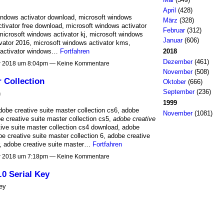
April
(428)
windows activator download, microsoft windows
März
(328)
activator free download, microsoft windows activator
Februar
(312)
microsoft windows activator kj, microsoft windows
Januar
(606)
ivator 2016, microsoft windows activator kms,
2018
t activator windows…
Fortfahren
Dezember
(461)
 2018 um 8:04pm — Keine Kommentare
November
(508)
 Collection
Oktober
(666)
September
(236)
n
1999
dobe creative suite master collection cs6, adobe
November
(1081)
be creative suite master collection cs5,
adobe creative
tive suite master collection cs4 download, adobe
be creative suite master collection 6, adobe creative
r, adobe creative suite master…
Fortfahren
 2018 um 7:18pm — Keine Kommentare
0 Serial Key
ey