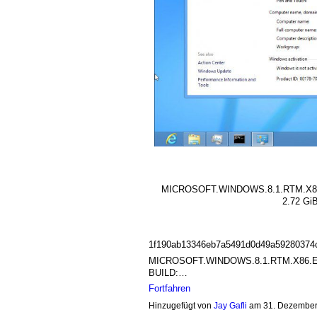
MICROSOFT.WINDOWS.8.1.RTM.X8
2.72 Gi
1f190ab13346eb7a5491d0d49a59280374
MICROSOFT.WINDOWS.8.1.RTM.X86.E
BUILD:…
Fortfahren
Hinzugefügt von
Jay Gafli
am 31. Dezember