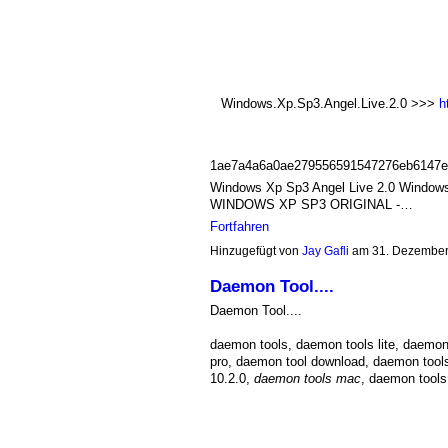
Windows.Xp.Sp3.Angel.Live.2.0 >>>
h
1ae7a4a6a0ae279556591547276eb6147e
Windows Xp Sp3 Angel Live 2.0 Windows
WINDOWS XP SP3 ORIGINAL -…
Fortfahren
Hinzugefügt von
Jay Gafli
am 31. Dezember
Daemon Tool....
Daemon Tool....
daemon tools, daemon tools lite, daemon
pro, daemon tool download, daemon tools l
10.2.0,
daemon tools mac
, daemon tools