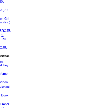
80p
20,79
en Girl
udding)
GSRC.RU
 1,
C.RU
C.RU
Beiträge
an
al Key
ferno
 Video
Vienimi
f Book
 Number