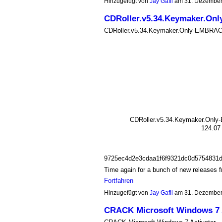
Hinzugefügt von
Jay Gafli
am 31. Dezember
CDRoller.v5.34.Keymaker.On
CDRoller.v5.34.Keymaker.Only-EMBRAC
CDRoller.v5.34.Keymaker.Onl
124.07
9725ec4d2e3cdaa1f6f9321dc0d5754831
Time again for a bunch of new releases 
Fortfahren
Hinzugefügt von
Jay Gafli
am 31. Dezember
CRACK Microsoft Windows 7 