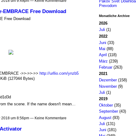
 2018 um 9:49pm — Keine Kommentare
Pakov Svet Downloa
Prevodom
ly-EMBRACE Free Download
Monatliche Archive
E Free Download
2026
Juli
(1)
2022
Juni
(33)
Mai
(88)
April
(118)
März
(239)
Februar
(263)
y-EMBRACE ->>->>->>
http://urllio.com/ynzb5
2021
 KiB (127044 Bytes)
Dezember
(158)
November
(9)
Juli
(1)
dd1d3d
2019
from the scene. If the name doesn't mean…
Oktober
(35)
September
(43)
August
(93)
 2018 um 8:56pm — Keine Kommentare
Juli
(131)
Activator
Juni
(181)
Mai
(349)