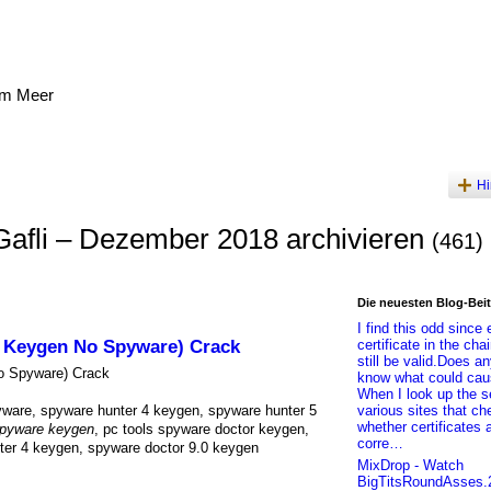
am Meer
Hi
Gafli – Dezember 2018 archivieren
(461)
Die neuesten Blog-Bei
I find this odd since
; Keygen No Spyware) Crack
certificate in the cha
still be valid.Does a
o Spyware) Crack
know what could cau
When I look up the s
ware, spyware hunter 4 keygen, spyware hunter 5
various sites that ch
whether certificates 
spyware keygen
, pc tools spyware doctor keygen,
corre…
ter 4 keygen, spyware doctor 9.0 keygen
MixDrop - Watch
BigTitsRoundAsses.2