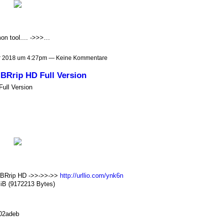
on tool.... ->>>…
 2018 um 4:27pm — Keine Kommentare
 BRrip HD Full Version
ull Version
p BRrip HD ->>->>->>
http://urllio.com/ynk6n
iB (9172213 Bytes)
02adeb