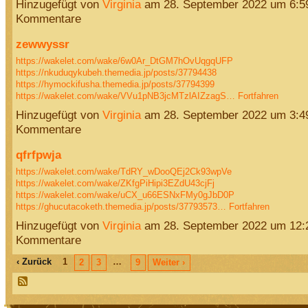
Hinzugefügt von
Virginia
am 28. September 2022 um 6:
Kommentare
zewwyssr
https://wakelet.com/wake/6w0Ar_DtGM7hOvUqgqUFP
https://nkuduqykubeh.themedia.jp/posts/37794438
https://hymockifusha.themedia.jp/posts/37794399
https://wakelet.com/wake/VVu1pNB3jcMTzlAIZzagS…
Fortfahren
Hinzugefügt von
Virginia
am 28. September 2022 um 3:
Kommentare
qfrfpwja
https://wakelet.com/wake/TdRY_wDooQEj2Ck93wpVe
https://wakelet.com/wake/ZKfgPiHipi3EZdU43cjFj
https://wakelet.com/wake/uCX_u66ESNxFMy0gJbD0P
https://ghucutacoketh.themedia.jp/posts/37793573…
Fortfahren
Hinzugefügt von
Virginia
am 28. September 2022 um 12
Kommentare
‹ Zurück
1
…
2
3
9
Weiter ›