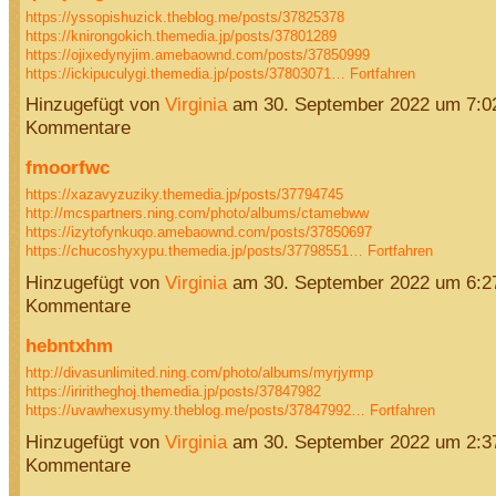
https://yssopishuzick.theblog.me/posts/37825378
https://knirongokich.themedia.jp/posts/37801289
https://ojixedynyjim.amebaownd.com/posts/37850999
https://ickipuculygi.themedia.jp/posts/37803071…
Fortfahren
Hinzugefügt von
Virginia
am 30. September 2022 um 7:
Kommentare
fmoorfwc
https://xazavyzuziky.themedia.jp/posts/37794745
http://mcspartners.ning.com/photo/albums/ctamebww
https://izytofynkuqo.amebaownd.com/posts/37850697
https://chucoshyxypu.themedia.jp/posts/37798551…
Fortfahren
Hinzugefügt von
Virginia
am 30. September 2022 um 6:
Kommentare
hebntxhm
http://divasunlimited.ning.com/photo/albums/myrjyrmp
https://iriritheghoj.themedia.jp/posts/37847982
https://uvawhexusymy.theblog.me/posts/37847992…
Fortfahren
Hinzugefügt von
Virginia
am 30. September 2022 um 2:
Kommentare