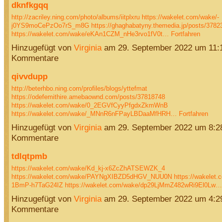
dknfkgqq
http://zacriley.ning.com/photo/albums/iitplxru
https://wakelet.com/wake/-
j0YS9moCePzOo7rS_m8G
https://ghaghabatyny.themedia.jp/posts/3782
https://wakelet.com/wake/eKAn1CZM_nHe3rvo1fV0t…
Fortfahren
Hinzugefügt von
Virginia
am 29. September 2022 um 11
Kommentare
qivvdupp
http://beterhbo.ning.com/profiles/blogs/yttefmat
https://odefemithire.amebaownd.com/posts/37818748
https://wakelet.com/wake/0_2EGVfCyyPfgdxZkmWnB
https://wakelet.com/wake/_MNnR6nFPayLBDaaMfHRH…
Fortfahren
Hinzugefügt von
Virginia
am 29. September 2022 um 8:
Kommentare
tdlqtpmb
https://wakelet.com/wake/Kd_kj-x6ZcZhATSEWZK_4
https://wakelet.com/wake/PAYNgXIBZD5dHGV_NUU0N
https://wakelet
1BmP-h7TaG24IZ
https://wakelet.com/wake/dp29LjMmZ482wRi9El0Lw…
Hinzugefügt von
Virginia
am 29. September 2022 um 4:
Kommentare