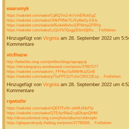
eaarumyk
https://wakelet.com/wake/CqRQ7m2-4n7vlnERuhEgZ
https://wakelet.com/wake/i3HkPRNe7GJFp8wOyJUUs
https://wakelet.com/wake/w05u4wWxho1DPWmpZPRVp
https://wakelet.com/wake/LzQoYb7Qsgg3OtmDjtIhc…
Fortfahren
Hinzugefügt von
Virginia
am 28. September 2022 um 5:
Kommentare
vtcfhazw
http://beterhbo.ning.com/profiles/blogs/apsqqcqi
https://eknuleqyquvy.amebaownd.com/posts/37807577
https://wakelet.com/wake/m_FFHtyc5ulWltHKa2GnB
https://wakelet.com/wake/gY5xPPC6JYzhvC8SCQEzp…
Fortfahren
Hinzugefügt von
Virginia
am 28. September 2022 um 4:
Kommentare
rqwtoihr
https://wakelet.com/wake/nQEFfTvtN--sbWLbNsfYp
https://wakelet.com/wake/QTE4yr9NwZcq82kqmQlHM
http://divasunlimited.ning.com/photo/albums/ufdmophr
https://ghepavoknydy.theblog.me/posts/37795584…
Fortfahren