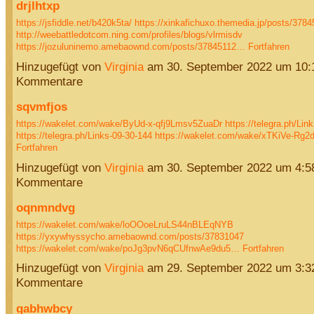
drjlhtxp
https://jsfiddle.net/b420k5ta/
https://xinkafichuxo.themedia.jp/posts/378
http://weebattledotcom.ning.com/profiles/blogs/vlrmisdv
https://jozuluninemo.amebaownd.com/posts/37845112…
Fortfahren
Hinzugefügt von
Virginia
am 30. September 2022 um 10
Kommentare
sqvmfjos
https://wakelet.com/wake/ByUd-x-qfj9Lmsv5ZuaDr
https://telegra.ph/Lin
https://telegra.ph/Links-09-30-144
https://wakelet.com/wake/xTKiVe-Rg2
Fortfahren
Hinzugefügt von
Virginia
am 30. September 2022 um 4:
Kommentare
oqnmndvg
https://wakelet.com/wake/loOOoeLruLS44nBLEqNYB
https://yxywhyssycho.amebaownd.com/posts/37831047
https://wakelet.com/wake/poJg3pvN6qCUfnwAe9du5…
Fortfahren
Hinzugefügt von
Virginia
am 29. September 2022 um 3:
Kommentare
gabhwbcy