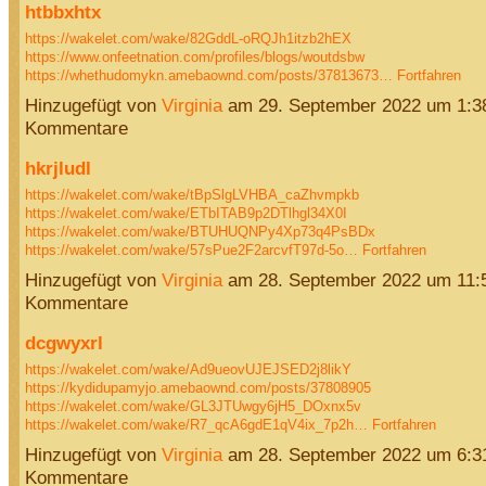
htbbxhtx
https://wakelet.com/wake/82GddL-oRQJh1itzb2hEX
https://www.onfeetnation.com/profiles/blogs/woutdsbw
https://whethudomykn.amebaownd.com/posts/37813673…
Fortfahren
Hinzugefügt von
Virginia
am 29. September 2022 um 1:
Kommentare
hkrjludl
https://wakelet.com/wake/tBpSlgLVHBA_caZhvmpkb
https://wakelet.com/wake/ETbITAB9p2DTlhgl34X0I
https://wakelet.com/wake/BTUHUQNPy4Xp73q4PsBDx
https://wakelet.com/wake/57sPue2F2arcvfT97d-5o…
Fortfahren
Hinzugefügt von
Virginia
am 28. September 2022 um 11
Kommentare
dcgwyxrl
https://wakelet.com/wake/Ad9ueovUJEJSED2j8likY
https://kydidupamyjo.amebaownd.com/posts/37808905
https://wakelet.com/wake/GL3JTUwgy6jH5_DOxnx5v
https://wakelet.com/wake/R7_qcA6gdE1qV4ix_7p2h…
Fortfahren
Hinzugefügt von
Virginia
am 28. September 2022 um 6:
Kommentare