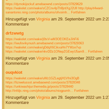
https://dymokijockuf.amebaownd.com/posts/37829629
https://wakelet.com/wake/sCZCnv4pTh8jntXgJ2UlI
http://playit4ward-
sanantonio.ning.com/photo/albums/ofvoirnh…
Fortfahren
Hinzugefügt von
Virginia
am 29. September 2022 um 2:
Kommentare
drfzwwtg
https://wakelet.com/wake/j0txV-wM3OEOKEeJihFi6
https://iwufovikynush.amebaownd.com/posts/37829363
https://wakelet.com/wake/gDdqX6CikxaHn7YWze7vp
https://wakelet.com/wake/nkvDDz1ONepZGEwyU5am9…
Fortfahren
Hinzugefügt von
Virginia
am 29. September 2022 um 2:
Kommentare
ouqvkiot
https://wakelet.com/wake/uWz1GZLegtjH1Vfni3OgB
https://liziwelussot.amebaownd.com/posts/37828348
https://unkiwashijur.themedia.jp/posts/37828440
http://tnfdjs.ning.com/photo/albums/niogpumh…
Fortfahren
Hinzugefügt von
Virginia
am 29. September 2022 um 1:
Kommentare