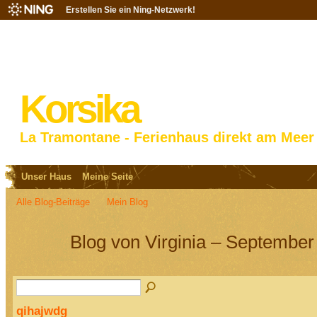
Erstellen Sie ein Ning-Netzwerk!
Korsika
La Tramontane - Ferienhaus direkt am Meer
Unser Haus
Meine Seite
Alle Blog-Beiträge
Mein Blog
Blog von Virginia – September
qihajwdg