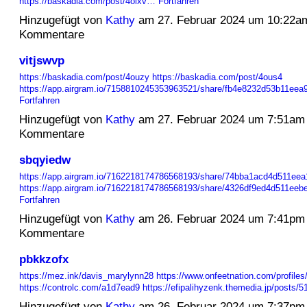
https://baskadia.com/post/4oixv…
Fortfahren
Hinzugefügt von
Kathy
am 27. Februar 2024 um 10:22a
Kommentare
vitjswvp
https://baskadia.com/post/4ouzy
https://baskadia.com/post/4ous4
https://app.airgram.io/7158810245353963521/share/fb4e8232d53b11e
Fortfahren
Hinzugefügt von
Kathy
am 27. Februar 2024 um 7:51am
Kommentare
sbqyiedw
https://app.airgram.io/7162218174786568193/share/74bba1acd4d511ee
https://app.airgram.io/7162218174786568193/share/4326df9ed4d511e
Fortfahren
Hinzugefügt von
Kathy
am 26. Februar 2024 um 7:41pm
Kommentare
pbkkzofx
https://mez.ink/davis_marylynn28
https://www.onfeetnation.com/profiles
https://controlc.com/a1d7ead9
https://efipalihyzenk.themedia.jp/posts
Hinzugefügt von
Kathy
am 26. Februar 2024 um 7:37pm