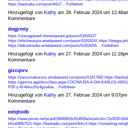
https://baskadia.com/post/4r6n7…
Fortfahren
Hinzugefügt von
Kathy
am 28. Februar 2024 um 12:48a
Kommentare
dogjrmly
https://ckecagojiweh.therestaurant.jp/posts/51818227
https://efocharasyta.amebaownd.com/posts/51818241
https://telegra.p
https://ibikunkisobu.amebaownd.com/posts/51818255…
Fortfahren
Hinzugefügt von
Kathy
am 27. Februar 2024 um 11:18p
Kommentare
gizcqnrv
https://xassomakozuss.amebaownd.com/posts/51817692
https://baska
https://gamma.app/docs/Descargar-COCINA-DIA-A-DIA-KARLOS-ARG
PDF-y-M-4hksr2hz4g1a4nw…
Fortfahren
Hinzugefügt von
Kathy
am 27. Februar 2024 um 9:07pm
Kommentare
extqhxdb
https://www.pixnet.net/pcard/29680653c81d509a2e/article/c72e5030-d54
b51a040b7521
https://baskadia.com/post/4nkc4
https://zenwriting.net/