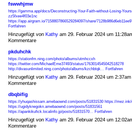
fswwhjmw
https://gamma.app/docs/Deconstructing-Your-Faith-without-Losing-Yourse
zz5fxee4f03e1nc
https://app.airgram.io/7158807866529284097/share/7128b986d6eb11e
Fortfahren
Hinzugefügt von
Kathy
am 29. Februar 2024 um 11:28a
Kommentare
pkduhchk
https://stationfm.ning.com/photo/albums/utmhccxh
https://twitter.com/MichaelEme37493/status/1763014545042518278
http://divasunlimited.ning.com/photo/albums/kzchbtqk…
Fortfahren
Hinzugefügt von
Kathy
am 29. Februar 2024 um 2:37am
Kommentare
dbqbifig
https://yhuqashissam.amebaownd.com/posts/51831530
https://mez.ink
https://ugidyknegokn.amebaownd.com/posts/51831561
https://apankikufick.localinfo.jp/posts/51831570…
Fortfahren
Hinzugefügt von
Kathy
am 29. Februar 2024 um 12:02a
Kommentare