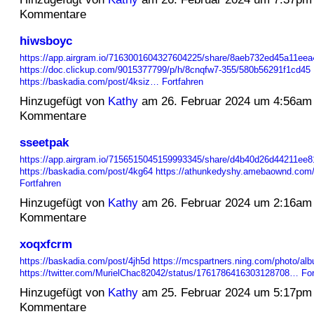
Kommentare
hiwsboyc
https://app.airgram.io/7163001604327604225/share/8aeb732ed45a11ee
https://doc.clickup.com/9015377799/p/h/8cnqfw7-355/580b56291f1cd45
https://baskadia.com/post/4ksiz…
Fortfahren
Hinzugefügt von
Kathy
am 26. Februar 2024 um 4:56am
Kommentare
sseetpak
https://app.airgram.io/7156515045159993345/share/d4b40d26d44211ee
https://baskadia.com/post/4kg64
https://athunkedyshy.amebaownd.com
Fortfahren
Hinzugefügt von
Kathy
am 26. Februar 2024 um 2:16am
Kommentare
xoqxfcrm
https://baskadia.com/post/4jh5d
https://mcspartners.ning.com/photo/al
https://twitter.com/MurielChac82042/status/1761786416303128708…
For
Hinzugefügt von
Kathy
am 25. Februar 2024 um 5:17pm
Kommentare