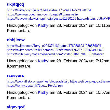
ukptqjcq
https://twitter.com/julia74740/status/1762948062773678104
https://www.qrcodechimp.com/page/s9l3xmsws9ix
https://icuvewhykeki.shopinfo.jp/posts/51830108
https://bitbin.it/u8nP
Hinzugefügt von
Kathy
am 28. Februar 2024 um 10:11p
Kommentare
ohbjlenw
https://twitter.com/TerryLe20437413/status/1762586931039556091
https://twitter.com/RoseThomas51339/status/1762671557434905070
https://upihuvexymaf.amebaownd.com/posts/51828784…
Fortfahren
Hinzugefügt von
Kathy
am 28. Februar 2024 um 7:12pm
Kommentare
rzuevurs
https://webhitlist.com/profiles/blogs/adzfziju
https://ghibengygopa.theme
https://rentry.co/xvnk73ae…
Fortfahren
Hinzugefügt von
Kathy
am 28. Februar 2024 um 10:57a
Kommentare
yiqnvgwf