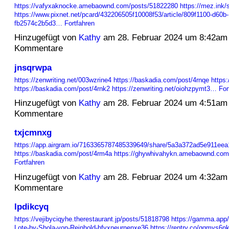
https://vafyxaknocke.amebaownd.com/posts/51822280
https://mez.ink
https://www.pixnet.net/pcard/432206505f10008f53/article/809f1100-d60b
fb2574c2b5d3…
Fortfahren
Hinzugefügt von
Kathy
am 28. Februar 2024 um 8:42am
Kommentare
jnsqrwpa
https://zenwriting.net/003wzrine4
https://baskadia.com/post/4rnqe
https:
https://baskadia.com/post/4rnk2
https://zenwriting.net/oiohzpymt3…
For
Hinzugefügt von
Kathy
am 28. Februar 2024 um 4:51am
Kommentare
txjcmnxg
https://app.airgram.io/7163365787485339649/share/5a3a372ad5e911ee
https://baskadia.com/post/4rm4a
https://ghywhivahykn.amebaownd.co
Fortfahren
Hinzugefügt von
Kathy
am 28. Februar 2024 um 4:32am
Kommentare
lpdikcyq
https://vejibyciqyhe.therestaurant.jp/posts/51818798
https://gamma.ap
Lote-by-Shola-von-Reinhold-hfvxneurnenxe36
https://rentry.co/qqmys6n