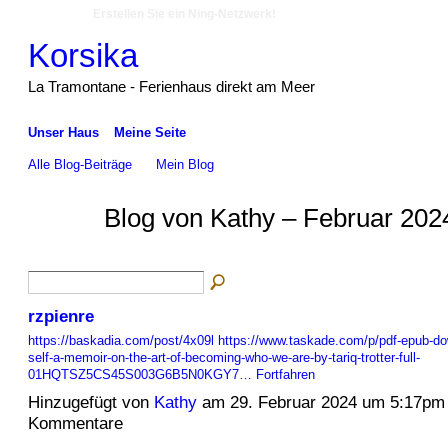
Erstellen Sie ein Ning-Netzwerk!
Korsika
La Tramontane - Ferienhaus direkt am Meer
Unser Haus
Meine Seite
Alle Blog-Beiträge
Mein Blog
Blog von Kathy – Februar 202
rzpienre
https://baskadia.com/post/4x09l
https://www.taskade.com/p/pdf-epub-do
self-a-memoir-on-the-art-of-becoming-who-we-are-by-tariq-trotter-full-
01HQTSZ5CS45S003G6B5N0KGY7…
Fortfahren
Hinzugefügt von
Kathy
am 29. Februar 2024 um 5:17pm
Kommentare