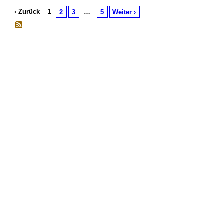
‹ Zurück
1
…
2
3
5
Weiter ›
© 2026 Erstellt von
Jochen und Susanne Janus
. Powered by