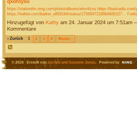
qxofoyxu
https://stationfm.ning.com/photo/albums/ebvnfzvu
https://baskadia.com/
https://twitter.com/barker_ell59194/status/1750047218864685327…
Fortf
Hinzugefügt von
Kathy
am 24. Januar 2024 um 7:51am 
Kommentare
‹ Zurück
1
2
3
4
Weiter ›
© 2026 Erstellt von
Jochen und Susanne Janus
. Powered by