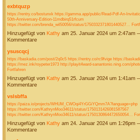
exbtquzp
https://rentry.co/bostunxk
https://gamma.app/public/Read-Pdf-An-Invitatio
50th-Anniversary-Edition-11mdbirq51rfcum
https://twitter.com/brenda_wil50056/status/1750332371801440527…
Fort
Hinzugefügt von
Kathy
am 25. Januar 2024 um 2:47am 
Kommentare
ysuscqcj
https://baskadia.com/post/2q0c5
https://rentry.co/rc9fvige
https://baskad
https://mez.ink/roypeter1973
http://playit4ward-sanantonio.ning.com/pho
Fortfahren
Hinzugefügt von
Kathy
am 25. Januar 2024 um 1:41am 
Kommentare
vslsbffa
https://paiza.io/projects/WHUM_CWOqi4YrGGiYQmm7A?language=php
https://twitter.com/KathrynMoo34611/status/1750131426081587567
https://twitter.com/KathrynMoo34611/status/1750130864472650054…
For
Hinzugefügt von
Kathy
am 24. Januar 2024 um 1:26pm 
Kommentare