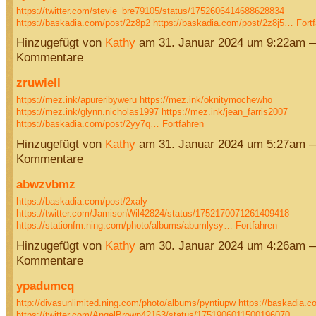
https://twitter.com/stevie_bre79105/status/1752606414688628834
https://baskadia.com/post/2z8p2
https://baskadia.com/post/2z8j5…
Fort
Hinzugefügt von
Kathy
am 31. Januar 2024 um 9:22am 
Kommentare
zruwiell
https://mez.ink/apureribyweru
https://mez.ink/oknitymochewho
https://mez.ink/glynn.nicholas1997
https://mez.ink/jean_farris2007
https://baskadia.com/post/2yy7q…
Fortfahren
Hinzugefügt von
Kathy
am 31. Januar 2024 um 5:27am 
Kommentare
abwzvbmz
https://baskadia.com/post/2xaly
https://twitter.com/JamisonWil42824/status/1752170071261409418
https://stationfm.ning.com/photo/albums/abumlysy…
Fortfahren
Hinzugefügt von
Kathy
am 30. Januar 2024 um 4:26am 
Kommentare
ypadumcq
http://divasunlimited.ning.com/photo/albums/pyntiupw
https://baskadia.c
https://twitter.com/AngelBrown42163/status/1751906011500196070