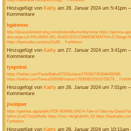
Hinzugefügt von
Kathy
am 28. Januar 2024 um 5:41pm 
Kommentare
kgatwsxc
http://divasunlimited.ning.com/photo/albums/lleyvsmp
https://gamma.app/
descargar-LA-PALABRA-DEL-MUDO-ED-CONMEMORATIVA-i572bwgc7
https://baskadia.com/post/2u0ll…
Fortfahren
Hinzugefügt von
Kathy
am 27. Januar 2024 um 3:41pm 
Kommentare
tyspobst
https://twitter.com/PaulaWalke97333/status/1750937363046400385
https://twitter.com/TeresaS65568/status/1750939102910759279…
Fortfa
Hinzugefügt von
Kathy
am 26. Januar 2024 um 7:01pm 
Kommentare
jivobpwr
https://gamma.app/public/PDF-DOWNLOAD-A-Tale-of-Tales-by-David-Farl
Iphon-2ce677ezpr8tw0y
https://mez.ink/ghukihih_82
https://baskadia.c
Fortfahren
Hinzugefügt von
Kathy
am 26. Januar 2024 um 10:11am