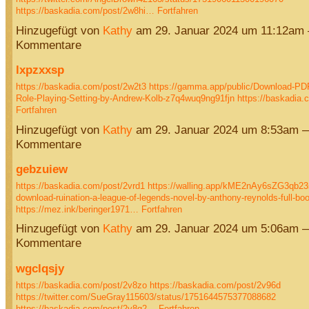
https://baskadia.com/post/2w8hi…
Fortfahren
Hinzugefügt von
Kathy
am 29. Januar 2024 um 11:12am
Kommentare
lxpzxxsp
https://baskadia.com/post/2w2t3
https://gamma.app/public/Download-PD
Role-Playing-Setting-by-Andrew-Kolb-z7q4wuq9ng91fjn
https://baskadia
Fortfahren
Hinzugefügt von
Kathy
am 29. Januar 2024 um 8:53am 
Kommentare
gebzuiew
https://baskadia.com/post/2vrd1
https://walling.app/kME2nAy6sZG3qb23
download-ruination-a-league-of-legends-novel-by-anthony-reynolds-full-bo
https://mez.ink/beringer1971…
Fortfahren
Hinzugefügt von
Kathy
am 29. Januar 2024 um 5:06am 
Kommentare
wgclqsjy
https://baskadia.com/post/2v8zo
https://baskadia.com/post/2v96d
https://twitter.com/SueGray115603/status/1751644575377088682
https://baskadia.com/post/2v8g2…
Fortfahren