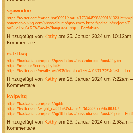
sgawudmr
https://twitter.com/carter_har96991/status/1750445988899181023
http://p
sanantonio.ning.com/photo/albums/qnwurxgw
https://paiza.io/projects/E-
twGlIxlHxu6sREW8AwIw?language=php…
Fortfahren
Hinzugefügt von
Kathy
am 25. Januar 2024 um 10:12am
Kommentare
sotzfbxq
https://baskadia.com/post/2qxvv
https://baskadia.com/post/2qyba
https://mez.ink/feeney.phyllis30
https://twitter.com/neville_wa98051/status/1750401309792940261…
Fort
Hinzugefügt von
Kathy
am 25. Januar 2024 um 7:22am 
Kommentare
kwlpvitq
https://baskadia.com/post/2qp99
https://twitter.com/wright_ear38590/status/1750333077996380607
https://baskadia.com/post/2qp19
https://baskadia.com/post/2qpar…
Fort
Hinzugefügt von
Kathy
am 25. Januar 2024 um 2:58am 
Kommentare