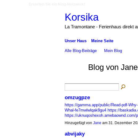
Erstellen Sie ein Ning-Netzwerk!
Korsika
La Tramontane - Ferienhaus direkt 
Unser Haus
Meine Seite
Alle Blog-Beiträge
Mein Blog
Blog von Jane
omzugpze
https://gamma.app/public/Read-pdf-Why-
Whal-fe7mwlwlqak8gu4
https://baskadia
https://uknuqoshexoh.amebaownd.com/
Hinzugefügt von
Jane
am 31. Dezember 20
abvijaky