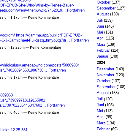
aqyrgyxvo/7462046
Oktober
(137)
PDF-EPUB-She-Who-Wins-by-Renee-Bauer-
September
(127)
sheets.com/w/en/vtherbwwxo/7462019…
Fortfahren
August
(130)
23 um 1:17pm — Keine Kommentare
Juli
(139)
Juni
(146)
Mai
(131)
/vodxdrnf
https://gamma.app/public/PDF-EPUB-
April
(115)
y-C-J-Carmichael-Ful-qszq1hmyo3tg7dr…
Fortfahren
März
(139)
23 um 12:22pm — Keine Kommentare
Februar
(114)
Januar
(148)
2024
//ywhikikulusy.amebaownd.com/posts/50869804
Dezember
(143)
tatus/1740268946601996730…
Fortfahren
November
(123)
23 um 8:17am — Keine Kommentare
Oktober
(137)
September
(108)
August
(153)
50809063
Juli
(120)
tatus/1739699718119165981
Juni
(108)
atus/1739702236446347602…
Fortfahren
Mai
(113)
23 um 6:46pm — Keine Kommentare
April
(99)
März
(134)
Februar
(69)
h/Links-12-25-381