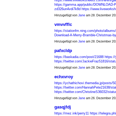
https://www.liveworksheets.com/w/en/g
https://gamma.app/public/DOWNLOAD-
zd326un4vdi7k8d
https://www.livework
Hinzugefügt von
Jane
am 28. Dezember 20
vmvvfflc
https://stationfm.ning.com/photo/albums
Download-A-Merry-Bramble-Christmas-b
Hinzugefügt von
Jane
am 28. Dezember 20
pafxcldp
https://baskadia.com/post/21688
https:
https://twitter.com/JackieFraz51816/s
Hinzugefügt von
Jane
am 28. Dezember 20
echxvroy
https://ychathichovi.themedia.jp/posts/
https://twitter.com/HannahPete21638/s
https://twitter.com/ChristineS36032/st
Hinzugefügt von
Jane
am 26. Dezember 20
gasqjfdj
https://mez.ink/perry11
https://telegra.p