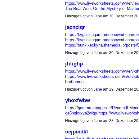
https://www.liveworksheets.com/w/en/iej
The-Real-Work-On-the-Mystery-of-Mast
Hinzugefügt von
Jane
am 30. Dezember 20
jacnciqr
https://kyghilicuqam.amebaownd.com/po
https://kyghilicuqam.amebaownd.com/po
https://sunkikeckyna.themedia.jp/posts
Hinzugefügt von
Jane
am 30. Dezember 20
jfifighp
https://www.liveworksheets.com/w/en/kr
https://www.liveworksheets.com/w/en/srk
Fortfahren
Hinzugefügt von
Jane
am 29. Dezember 20
yhoxfwbw
https://gamma.app/public/Read-pdf-Moon-
ge5hnkxxya2wiqs
https://www.livework
Hinzugefügt von
Jane
am 28. Dezember 20
oejpmdkf