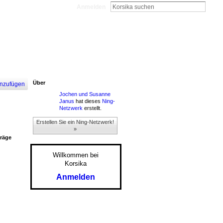
Anmelden
Über
nzufügen
Jochen und Susanne
Janus
hat dieses
Ning-
Netzwerk
erstellt.
Erstellen Sie ein Ning-Netzwerk!
»
träge
Willkommen bei
Korsika
Anmelden