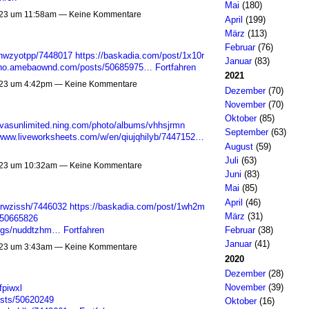
Mai
(180)
23 um 11:58am — Keine Kommentare
April
(199)
März
(113)
Februar
(76)
cnwzyotpp/7448017
https://baskadia.com/post/1x10r
Januar
(83)
agho.amebaownd.com/posts/50685975…
Fortfahren
2021
23 um 4:42pm — Keine Kommentare
Dezember
(70)
November
(70)
Oktober
(85)
divasunlimited.ning.com/photo/albums/vhhsjrmn
September
(63)
/www.liveworksheets.com/w/en/qiujqhilyb/7447152…
August
(59)
Juli
(63)
23 um 10:32am — Keine Kommentare
Juni
(83)
Mai
(85)
April
(46)
srwzissh/7446032
https://baskadia.com/post/1wh2m
März
(31)
/50665826
Februar
(38)
blogs/nuddtzhm…
Fortfahren
Januar
(41)
23 um 3:43am — Keine Kommentare
2020
Dezember
(28)
November
(39)
fpiwxl
osts/50620249
Oktober
(16)