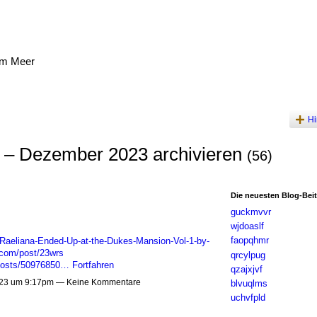
am Meer
Hi
 – Dezember 2023 archivieren
(56)
Die neuesten Blog-Bei
guckmvvr
wjdoaslf
faopqhmr
Raeliana-Ended-Up-at-the-Dukes-Mansion-Vol-1-by-
.com/post/23wrs
qrcylpug
posts/50976850…
Fortfahren
qzajxjvf
23 um 9:17pm — Keine Kommentare
blvuqlms
uchvfpld