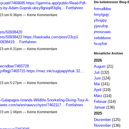
Die beliebtesten Blog-
vjxuatl/7469695
https://gamma.app/public/Read-Pdf-
ery-by-Adam-Gopnik-ubzy8greq4f3q0q…
Fortfahren
fnmudbbw
hmytgujy
23 um 6:36pm — Keine Kommentare
yltvippy
yjevufnp
jmnozuwo
sts/50938420
sts/50938423
https://baskadia.com/post/23cp1
xebddusw
/50938419…
Fortfahren
hcuyfoir
23 um 6:31pm — Keine Kommentare
Monatliche Archive
2026
hecndbar/7465728
August
(21)
jnfbqjj/7465715
https://mez.ink/sugipapythuk.32…
Juli
(132)
Juni
(124)
23 um 5:27pm — Keine Kommentare
Mai
(141)
April
(119)
März
(114)
Galapagos-Islands-Wildlife-Snorkeling-Diving-Tour-A-
Februar
(114)
sheets.com/w/en/rawvvchytm/7462117…
Fortfahren
Januar
(136)
23 um 1:46pm — Keine Kommentare
2025
Dezember
(125)
November
(136)