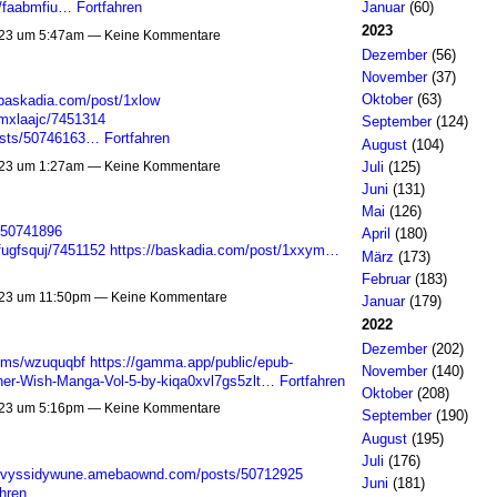
Januar
(60)
s/faabmfiu…
Fortfahren
2023
23 um 5:47am — Keine Kommentare
Dezember
(56)
November
(37)
Oktober
(63)
/baskadia.com/post/1xlow
rmxlaajc/7451314
September
(124)
osts/50746163…
Fortfahren
August
(104)
23 um 1:27am — Keine Kommentare
Juli
(125)
Juni
(131)
Mai
(126)
/50741896
April
(180)
fugfsquj/7451152
https://baskadia.com/post/1xxym…
März
(173)
Februar
(183)
23 um 11:50pm — Keine Kommentare
Januar
(179)
2022
Dezember
(202)
bums/wzuquqbf
https://gamma.app/public/epub-
November
(140)
her-Wish-Manga-Vol-5-by-kiqa0xvl7gs5zlt…
Fortfahren
Oktober
(208)
23 um 5:16pm — Keine Kommentare
September
(190)
August
(195)
Juli
(176)
/ovyssidywune.amebaownd.com/posts/50712925
Juni
(181)
hren