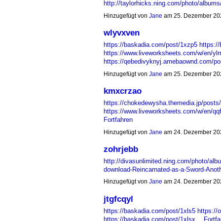
http://taylorhicks.ning.com/photo/album
Hinzugefügt von
Jane
am 25. Dezember 20
wlyvxven
https://baskadia.com/post/1xzp5
https:/
https://www.liveworksheets.com/w/en/yl
https://qebedivyknyj.amebaownd.com/p
Hinzugefügt von
Jane
am 25. Dezember 20
kmxcrzao
https://chokedewysha.themedia.jp/posts
https://www.liveworksheets.com/w/en/qq
Fortfahren
Hinzugefügt von
Jane
am 24. Dezember 20
zohrjebb
http://divasunlimited.ning.com/photo/al
download-Reincarnated-as-a-Sword-Anot
Hinzugefügt von
Jane
am 24. Dezember 20
jtgfcqyl
https://baskadia.com/post/1xls5
https:/
https://baskadia.com/post/1xlsx…
Fortfa