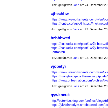
Hinzugefügt von
Jane
am 24. Dezember 20
cjhechhw
https://www.liveworksheets.com/w/en/p
https://rentry.co/yqbg6
https://inekinot
Hinzugefügt von
Jane
am 23. Dezember 20
bzhbhwed
https://baskadia.com/post/1wr7s
http://
https://baskadia.com/post/1wr7y
https:/
Fortfahren
Hinzugefügt von
Jane
am 23. Dezember 20
vjobetyr
https://www.liveworksheets.com/w/en/jx
https://manytykoqepa.themedia.jp/posts
https://www.onfeetnation.com/profiles/
Hinzugefügt von
Jane
am 23. Dezember 20
qywkneuk
http://beterhbo.ning.com/profiles/blogs/td
https://yknirinkodym.amebaownd.com/p