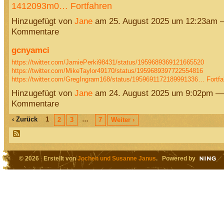
1412093m0…
Fortfahren
Hinzugefügt von
Jane
am 25. August 2025 um 12:23am 
Kommentare
gcnyamci
https://twitter.com/JamiePerki98431/status/1959689369121665520
https://twitter.com/MikeTaylor49170/status/1959689397722554816
https://twitter.com/GregIngram168/status/1959691172189991336…
Fortfa
Hinzugefügt von
Jane
am 24. August 2025 um 9:02pm —
Kommentare
‹ Zurück
1
…
2
3
7
Weiter ›
© 2026 Erstellt von
Jochen und Susanne Janus
. Powered by