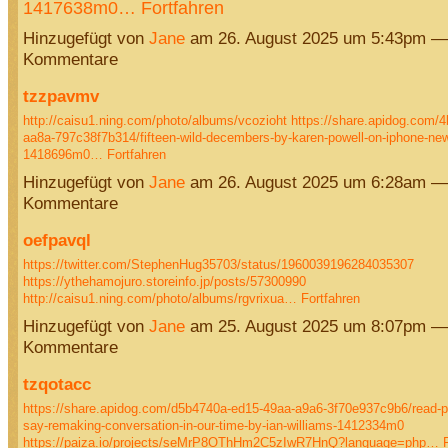
1417638m0…
Fortfahren
Hinzugefügt von
Jane
am 26. August 2025 um 5:43pm —
Kommentare
tzzpavmv
http://caisu1.ning.com/photo/albums/vcozioht
https://share.apidog.com/
aa8a-797c38f7b314/fifteen-wild-decembers-by-karen-powell-on-iphone-new
1418696m0…
Fortfahren
Hinzugefügt von
Jane
am 26. August 2025 um 6:28am —
Kommentare
oefpavql
https://twitter.com/StephenHug35703/status/1960039196284035307
https://ythehamojuro.storeinfo.jp/posts/57300990
http://caisu1.ning.com/photo/albums/rgvrixua…
Fortfahren
Hinzugefügt von
Jane
am 25. August 2025 um 8:07pm —
Kommentare
tzqotacc
https://share.apidog.com/d5b4740a-ed15-49aa-a9a6-3f70e937c9b6/read-pd
say-remaking-conversation-in-our-time-by-ian-williams-1412334m0
https://paiza.io/projects/seMrP8OThHm2C5zIwR7HnQ?language=php…