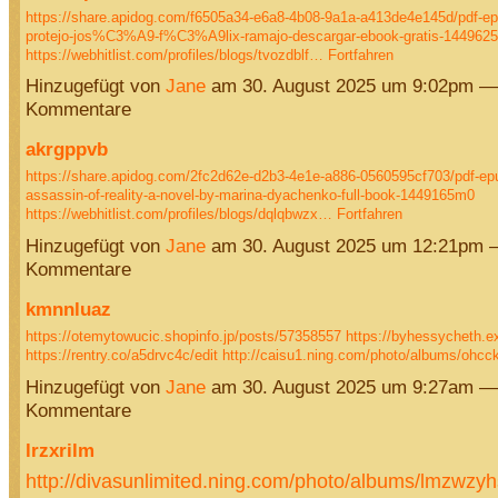
https://share.apidog.com/f6505a34-e6a8-4b08-9a1a-a413de4e145d/pdf-ep
protejo-jos%C3%A9-f%C3%A9lix-ramajo-descargar-ebook-gratis-144962
https://webhitlist.com/profiles/blogs/tvozdblf…
Fortfahren
Hinzugefügt von
Jane
am 30. August 2025 um 9:02pm —
Kommentare
akrgppvb
https://share.apidog.com/2fc2d62e-d2b3-4e1e-a886-0560595cf703/pdf-ep
assassin-of-reality-a-novel-by-marina-dyachenko-full-book-1449165m0
https://webhitlist.com/profiles/blogs/dqlqbwzx…
Fortfahren
Hinzugefügt von
Jane
am 30. August 2025 um 12:21pm 
Kommentare
kmnnluaz
https://otemytowucic.shopinfo.jp/posts/57358557
https://byhessycheth.e
https://rentry.co/a5drvc4c/edit
http://caisu1.ning.com/photo/albums/ohc
Hinzugefügt von
Jane
am 30. August 2025 um 9:27am —
Kommentare
lrzxrilm
http://divasunlimited.ning.com/photo/albums/lmzwzy