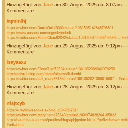
Hinzugefügt von
Jane
am 30. August 2025 um 8:07am —
Kommentare
kqminlhj
https://twitter.com/DarrelOrri12000/status/1961505142848798811
https://www.passes.com/ingashydofink
https://twitter.com/MurielChac82042/status/1961503142056493085…
For
Hinzugefügt von
Jane
am 29. August 2025 um 9:12pm —
Kommentare
lseyaaxu
https://twitter.com/GloriaTisd72524/status/1961052098046378258
http://caisu1.ning.com/photo/albums/lktkxnbl
https://twitter.com/hall_mary56156/status/1961052021399916687…
Fortf
Hinzugefügt von
Jane
am 28. August 2025 um 3:12pm —
Kommentare
nfsjtcyb
https://uwybowasonke.exblog.jp/34706731/
https://twitter.com/MaryHarris73540/status/1960974828204105822
http://beterhbo.ning.com/profiles/blogs/phjqcdon
https://pefividanove.ex
Fortfahren