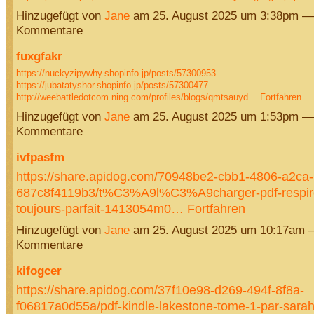
Hinzugefügt von
Jane
am 25. August 2025 um 3:38pm —
Kommentare
fuxgfakr
https://nuckyzipywhy.shopinfo.jp/posts/57300953
https://jubatatyshor.shopinfo.jp/posts/57300477
http://weebattledotcom.ning.com/profiles/blogs/qmtsauyd…
Fortfahren
Hinzugefügt von
Jane
am 25. August 2025 um 1:53pm —
Kommentare
ivfpasfm
https://share.apidog.com/70948be2-cbb1-4806-a2ca-
687c8f4119b3/t%C3%A9l%C3%A9charger-pdf-respire-
toujours-parfait-1413054m0…
Fortfahren
Hinzugefügt von
Jane
am 25. August 2025 um 10:17am 
Kommentare
kifogcer
https://share.apidog.com/37f10e98-d269-494f-8f8a-
f06817a0d55a/pdf-kindle-lakestone-tome-1-par-sarah