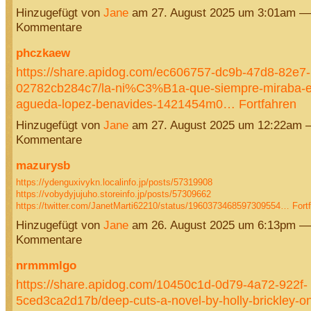
Hinzugefügt von
Jane
am 27. August 2025 um 3:01am —
Kommentare
phczkaew
https://share.apidog.com/ec606757-dc9b-47d8-82e7-
02782cb284c7/la-ni%C3%B1a-que-siempre-miraba-el-
agueda-lopez-benavides-1421454m0…
Fortfahren
Hinzugefügt von
Jane
am 27. August 2025 um 12:22am 
Kommentare
mazurysb
https://ydenguxivykn.localinfo.jp/posts/57319908
https://vobydyjujuho.storeinfo.jp/posts/57309662
https://twitter.com/JanetMarti62210/status/1960373468597309554…
Fort
Hinzugefügt von
Jane
am 26. August 2025 um 6:13pm —
Kommentare
nrmmmlgo
https://share.apidog.com/10450c1d-0d79-4a72-922f-
5ced3ca2d17b/deep-cuts-a-novel-by-holly-brickley-on