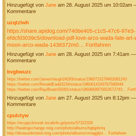
Hinzugefügt von
Jane
am 28. August 2025 um 10:02am 
Kommentare
uzqtzlwh
https://share.apidog.com/740be405-c1c5-47c6-97e3-
efdcfd3039c5/download-pdf-love-arco-wada-fate-art-
moon-arco-wada-1438372m0…
Fortfahren
Hinzugefügt von
Jane
am 28. August 2025 um 7:41am —
Kommentare
bvgbwuzc
https://twitter.com/JamesVaugh24293/status/1960715278402081243
https://twitter.com/RonaldEadd3234/status/1960614193767580044
https://twitter.com/RaylBeatri59391/status/1960669975653572743…
Fort
Hinzugefügt von
Jane
am 27. August 2025 um 8:12pm —
Kommentare
cpulctyw
https://ecupyckissek.localinfo.jp/posts/57322326
http://healingxchange.ning.com/photo/albums/hgbjphmq
http://divasunlimited.ning.com/photo/albums/vmaggfjm…
Fortfahren