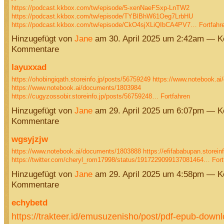
https://podcast.kkbox.com/tw/episode/5-xenNaeFSxp-LnTW2
https://podcast.kkbox.com/tw/episode/TYBlBhW61Oeg7LrbHU
https://podcast.kkbox.com/tw/episode/CkO4sjXLiQIbCA4PV7…
Fortfahr
Hinzugefügt von
Jane
am 30. April 2025 um 2:42am — K
Kommentare
layuxxad
https://ohobingiqath.storeinfo.jp/posts/56759249
https://www.notebook.a
https://www.notebook.ai/documents/1803984
https://cugyzossobir.storeinfo.jp/posts/56759248…
Fortfahren
Hinzugefügt von
Jane
am 29. April 2025 um 6:07pm — K
Kommentare
wgsyjzjw
https://www.notebook.ai/documents/1803888
https://efifababupan.storei
https://twitter.com/cheryl_rom17998/status/1917229099137081464…
Fort
Hinzugefügt von
Jane
am 29. April 2025 um 4:58pm — K
Kommentare
echybetd
https://trakteer.id/emusuzenisho/post/pdf-epub-downl