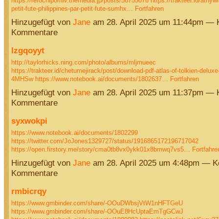
https://refochipomiv.themedia.jp/posts/56755078
https://trakteer.id/athyw
petit-fute-philippines-par-petit-fute-sumhx…
Fortfahren
Hinzugefügt von
Jane
am 28. April 2025 um 11:44pm — 
Kommentare
lzgqoyyt
http://taylorhicks.ning.com/photo/albums/mljmueec
https://trakteer.id/chetumejirack/post/download-pdf-atlas-of-tolkien-deluxe
4MHSw
https://www.notebook.ai/documents/1802637…
Fortfahren
Hinzugefügt von
Jane
am 28. April 2025 um 11:37pm — 
Kommentare
syxwokpi
https://www.notebook.ai/documents/1802299
https://twitter.com/JoJones1329727/status/1916865172196717042
https://open.firstory.me/story/cma0tb8vx0ykk01x8bmwq7vs5…
Fortfahre
Hinzugefügt von
Jane
am 28. April 2025 um 4:48pm — K
Kommentare
rmbicrqy
https://www.gmbinder.com/share/-OOuDWbsjVtW1nHFTGeU
https://www.gmbinder.com/share/-OOuE8HcUptaEmTgGCwJ