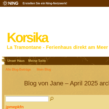
Erstellen Sie ein Ning-Netzwerk!
Korsika
La Tramontane - Ferienhaus direkt am Meer
Unser Haus
Meine Seite
Alle Blog-Beiträge
Mein Blog
Blog von Jane – April 2025 ar
jpmepkfn