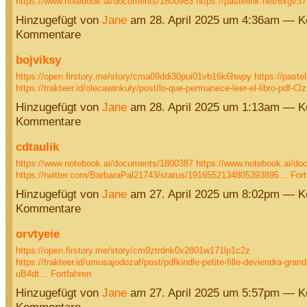
https://www.notebook.ai/documents/1800983
https://pastelink.net/6xgv
Hinzugefügt von
Jane
am 28. April 2025 um 4:36am — K
Kommentare
bojviksy
https://open.firstory.me/story/cma09ddi30pui01vb16k6hwpy
https://paste
https://trakteer.id/olecawinkuly/post/lo-que-permanece-leer-el-libro-pdf-C
Hinzugefügt von
Jane
am 28. April 2025 um 1:13am — K
Kommentare
cdtaulik
https://www.notebook.ai/documents/1800387
https://www.notebook.ai/d
https://twitter.com/BarbaraPal21743/status/1916552134805393895…
Fort
Hinzugefügt von
Jane
am 27. April 2025 um 8:02pm — K
Kommentare
orvtyeie
https://open.firstory.me/story/cm9ztrdnk0x2801w171lp1c2z
https://trakteer.id/umusajodozaf/post/pdfkindle-petite-fille-deviendra-gran
uB4dt…
Fortfahren
Hinzugefügt von
Jane
am 27. April 2025 um 5:57pm — K