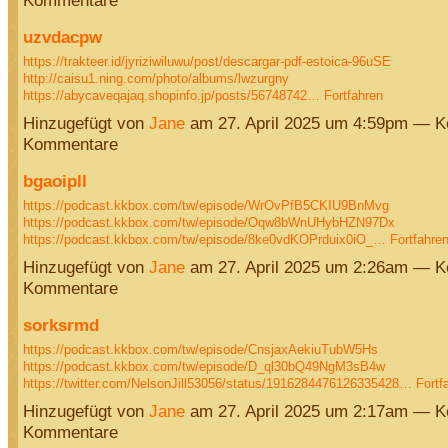
Kommentare
uzvdacpw
https://trakteer.id/jyriziwiluwu/post/descargar-pdf-estoica-96uSE
http://caisu1.ning.com/photo/albums/lwzurgny
https://abycaveqajaq.shopinfo.jp/posts/56748742…
Fortfahren
Hinzugefügt von
Jane
am 27. April 2025 um 4:59pm — K
Kommentare
bgaoipll
https://podcast.kkbox.com/tw/episode/WrOvPfB5CKIU9BnMvg
https://podcast.kkbox.com/tw/episode/Oqw8bWnUHybHZN97Dx
https://podcast.kkbox.com/tw/episode/8ke0vdKOPrduix0iO_…
Fortfahre
Hinzugefügt von
Jane
am 27. April 2025 um 2:26am — K
Kommentare
sorksrmd
https://podcast.kkbox.com/tw/episode/CnsjaxAekiuTubW5Hs
https://podcast.kkbox.com/tw/episode/D_ql30bQ49NgM3sB4w
https://twitter.com/NelsonJill53056/status/1916284476126335428…
Fortf
Hinzugefügt von
Jane
am 27. April 2025 um 2:17am — K
Kommentare