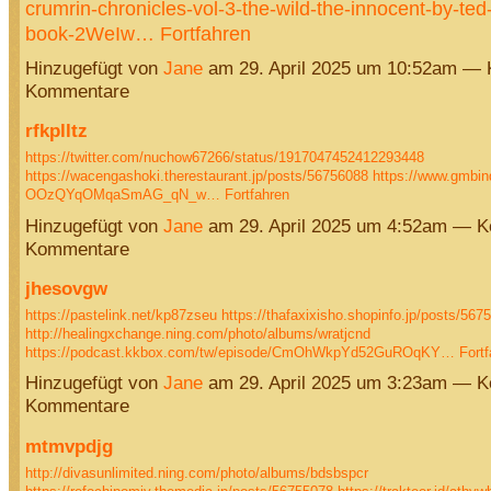
crumrin-chronicles-vol-3-the-wild-the-innocent-by-ted-
book-2WeIw…
Fortfahren
Hinzugefügt von
Jane
am 29. April 2025 um 10:52am — 
Kommentare
rfkplltz
https://twitter.com/nuchow67266/status/1917047452412293448
https://wacengashoki.therestaurant.jp/posts/56756088
https://www.gmbin
OOzQYqOMqaSmAG_qN_w…
Fortfahren
Hinzugefügt von
Jane
am 29. April 2025 um 4:52am — K
Kommentare
jhesovgw
https://pastelink.net/kp87zseu
https://thafaxixisho.shopinfo.jp/posts/567
http://healingxchange.ning.com/photo/albums/wratjcnd
https://podcast.kkbox.com/tw/episode/CmOhWkpYd52GuROqKY…
Fortf
Hinzugefügt von
Jane
am 29. April 2025 um 3:23am — K
Kommentare
mtmvpdjg
http://divasunlimited.ning.com/photo/albums/bdsbspcr