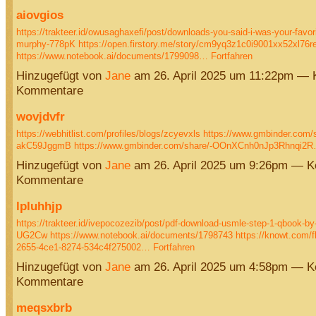
aiovgios
https://trakteer.id/owusaghaxefi/post/downloads-you-said-i-was-your-favor
murphy-778pK
https://open.firstory.me/story/cm9yq3z1c0i9001xx52xl76r
https://www.notebook.ai/documents/1799098…
Fortfahren
Hinzugefügt von
Jane
am 26. April 2025 um 11:22pm — 
Kommentare
wovjdvfr
https://webhitlist.com/profiles/blogs/zcyevxls
https://www.gmbinder.com/
akC59JggmB
https://www.gmbinder.com/share/-OOnXCnh0nJp3Rhnqi2
Hinzugefügt von
Jane
am 26. April 2025 um 9:26pm — K
Kommentare
lpluhhjp
https://trakteer.id/ivepocozezib/post/pdf-download-usmle-step-1-qbook-by
UG2Cw
https://www.notebook.ai/documents/1798743
https://knowt.com/
2655-4ce1-8274-534c4f275002…
Fortfahren
Hinzugefügt von
Jane
am 26. April 2025 um 4:58pm — K
Kommentare
meqsxbrb