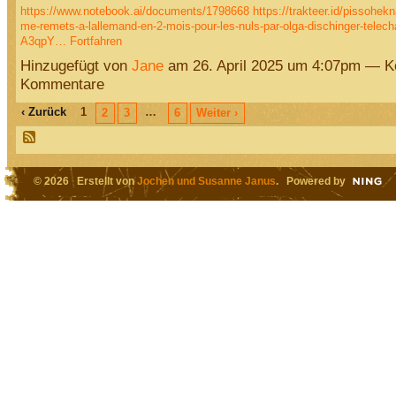
https://www.notebook.ai/documents/1798668
https://trakteer.id/pissohek
me-remets-a-lallemand-en-2-mois-pour-les-nuls-par-olga-dischinger-telec
A3qpY…
Fortfahren
Hinzugefügt von
Jane
am 26. April 2025 um 4:07pm — K
Kommentare
‹ Zurück
1
…
2
3
6
Weiter ›
© 2026 Erstellt von
Jochen und Susanne Janus
. Powered by