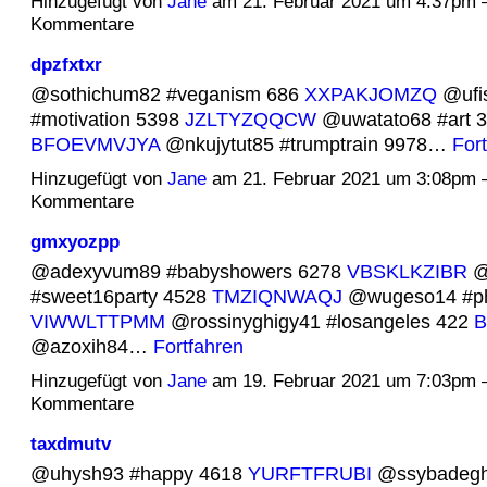
Hinzugefügt von
Jane
am 21. Februar 2021 um 4:37pm 
Kommentare
dpzfxtxr
@sothichum82 #veganism 686
XXPAKJOMZQ
@ufi
#motivation 5398
JZLTYZQQCW
@uwatato68 #art 
BFOEVMVJYA
@nkujytut85 #trumptrain 9978…
For
Hinzugefügt von
Jane
am 21. Februar 2021 um 3:08pm 
Kommentare
gmxyozpp
@adexyvum89 #babyshowers 6278
VBSKLKZIBR
@
#sweet16party 4528
TMZIQNWAQJ
@wugeso14 #ph
VIWWLTTPMM
@rossinyghigy41 #losangeles 422
B
@azoxih84…
Fortfahren
Hinzugefügt von
Jane
am 19. Februar 2021 um 7:03pm 
Kommentare
taxdmutv
@uhysh93 #happy 4618
YURFTFRUBI
@ssybadegh