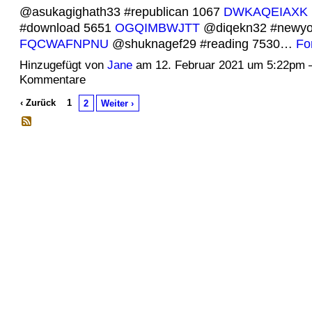
@asukagighath33 #republican 1067
DWKAQEIAXK
#download 5651
OGQIMBWJTT
@diqekn32 #newyo
FQCWAFNPNU
@shuknagef29 #reading 7530…
Fo
Hinzugefügt von
Jane
am 12. Februar 2021 um 5:22pm 
Kommentare
‹ Zurück
1
2
Weiter ›
© 2026 Erstellt von
Jochen und Susanne Janus
. Powered by