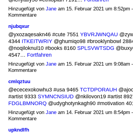
Hinzugefügt von
Jane
am 15. Februar 2021 um 8:52pm 
Kommentare
njubqxur
@yxozaqesakn46 #cute 7551
YBVRJWNQAU
@zyw
4344
ITKEITWRIY
@ghumiqo98 #brooklynbowl 288
@noqiloknul10 #books 8160
SPLSVWTSDG
@buxyc
4547…
Fortfahren
Hinzugefügt von
Jane
am 15. Februar 2021 um 9:08am 
Kommentare
cmlqztuu
@ececexokowhu3 #usa 9465
TCTDPORAUH
@ajoc
#artist 9333
SYMNCNSIUD
@nkilovon19 #artist 892
FDGLBMNORQ
@udyghotynkagh90 #motivation 4
Hinzugefügt von
Jane
am 14. Februar 2021 um 8:54pm 
Kommentare
upkndlfh