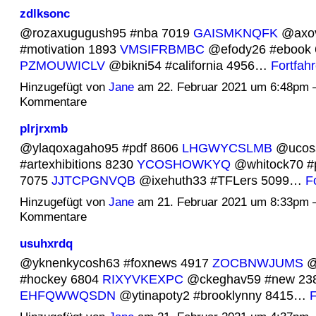
zdlksonc
@rozaxugugush95 #nba 7019
GAISMKNQFK
@axov
#motivation 1893
VMSIFRBMBC
@efody26 #ebook 
PZMOUWICLV
@bikni54 #california 4956…
Fortfah
Hinzugefügt von
Jane
am 22. Februar 2021 um 6:48pm 
Kommentare
plrjrxmb
@ylaqoxagaho95 #pdf 8606
LHGWYCSLMB
@ucos
#artexhibitions 8230
YCOSHOWKYQ
@whitock70 #p
7075
JJTCPGNVQB
@ixehuth33 #TFLers 5099…
F
Hinzugefügt von
Jane
am 21. Februar 2021 um 8:33pm 
Kommentare
usuhxrdq
@yknenkycosh63 #foxnews 4917
ZOCBNWJUMS
@
#hockey 6804
RIXYVKEXPC
@ckeghav59 #new 23
EHFQWWQSDN
@ytinapoty2 #brooklynny 8415…
F