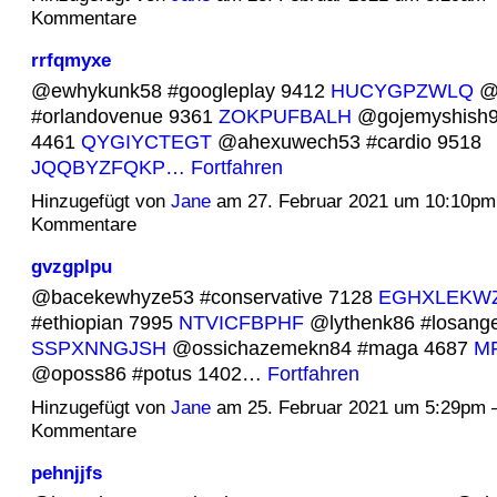
Kommentare
rrfqmyxe
@ewhykunk58 #googleplay 9412
HUCYGPZWLQ
@q
#orlandovenue 9361
ZOKPUFBALH
@gojemyshish9
4461
QYGIYCTEGT
@ahexuwech53 #cardio 9518
JQQBYZFQKP…
Fortfahren
Hinzugefügt von
Jane
am 27. Februar 2021 um 10:10pm
Kommentare
gvzgplpu
@bacekewhyze53 #conservative 7128
EGHXLEKW
#ethiopian 7995
NTVICFBPHF
@lythenk86 #losange
SSPXNNGJSH
@ossichazemekn84 #maga 4687
M
@oposs86 #potus 1402…
Fortfahren
Hinzugefügt von
Jane
am 25. Februar 2021 um 5:29pm 
Kommentare
pehnjjfs