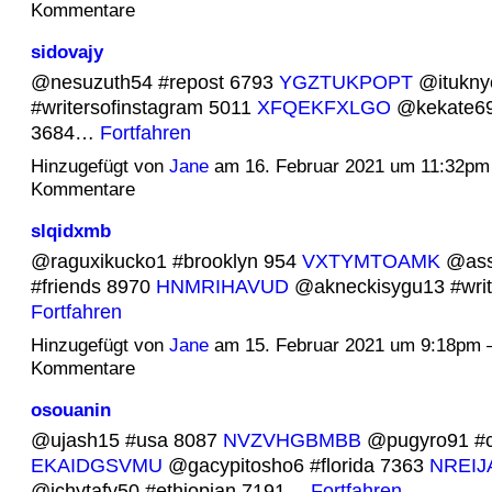
Kommentare
sidovajy
@nesuzuth54 #repost 6793
YGZTUKPOPT
@itukny
#writersofinstagram 5011
XFQEKFXLGO
@kekate69 
3684…
Fortfahren
Hinzugefügt von
Jane
am 16. Februar 2021 um 11:32pm
Kommentare
slqidxmb
@raguxikucko1 #brooklyn 954
VXTYMTOAMK
@ass
#friends 8970
HNMRIHAVUD
@akneckisygu13 #wri
Fortfahren
Hinzugefügt von
Jane
am 15. Februar 2021 um 9:18pm 
Kommentare
osouanin
@ujash15 #usa 8087
NVZVHGBMBB
@pugyro91 #c
EKAIDGSVMU
@gacypitosho6 #florida 7363
NREI
@ichytafy50 #ethiopian 7191…
Fortfahren