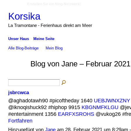
Erstellen Sie ein Ning-Netzwerk!
Korsika
La Tramontane - Ferienhaus direkt am Meer
Unser Haus
Meine Seite
Alle Blog-Beiträge
Mein Blog
Blog von Jane – Februar 2021
jsbrcwca
@aghadotawh90 #picoftheday 1640
UEBJWNXZNY
@iknoqishuck92 #hiphop 9915
KBGNMFKLGU
@jev
#entertainment 1356
EARFXSROHS
@vukog26 #fre
Fortfahren
Hinzugefügt von
Jane
am 28. Februar 2021 um 8:29am 