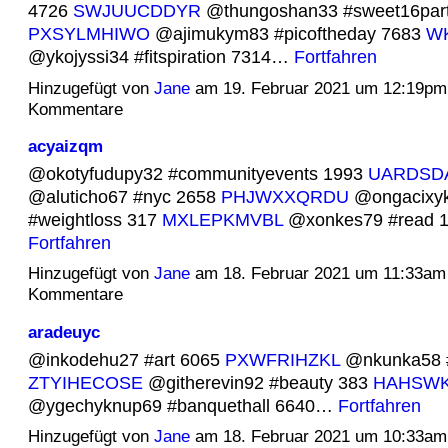
4726
SWJUUCDDYR
@thungoshan33 #sweet16part
PXSYLMHIWO
@ajimukym83 #picoftheday 7683
W
@ykojyssi34 #fitspiration 7314…
Fortfahren
Hinzugefügt von
Jane
am 19. Februar 2021 um 12:19pm
Kommentare
acyaizqm
@okotyfudupy32 #communityevents 1993
UARDSD
@aluticho67 #nyc 2658
PHJWXXQRDU
@ongacixy
#weightloss 317
MXLEPKMVBL
@xonkes79 #read 
Fortfahren
Hinzugefügt von
Jane
am 18. Februar 2021 um 11:33am
Kommentare
aradeuyc
@inkodehu27 #art 6065
PXWFRIHZKL
@nkunka58 #
ZTYIHECOSE
@githerevin92 #beauty 383
HAHSW
@ygechyknup69 #banquethall 6640…
Fortfahren
Hinzugefügt von
Jane
am 18. Februar 2021 um 10:33am