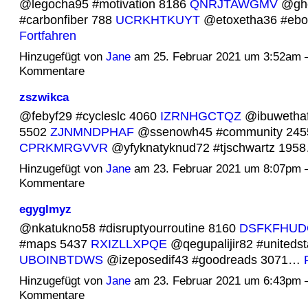
@legocha95 #motivation 8186
QNRJTAWGMV
@ghe
#carbonfiber 788
UCRKHTKUYT
@etoxetha36 #eb
Fortfahren
Hinzugefügt von
Jane
am 25. Februar 2021 um 3:52am 
Kommentare
zszwikca
@febyf29 #cycleslc 4060
IZRNHGCTQZ
@ibuwethaf
5502
ZJNMNDPHAF
@ssenowh45 #community 245
CPRKMRGVVR
@yfyknatyknud72 #tjschwartz 19
Hinzugefügt von
Jane
am 23. Februar 2021 um 8:07pm 
Kommentare
egyglmyz
@nkatukno58 #disruptyourroutine 8160
DSFKFHUD
#maps 5437
RXIZLLXPQE
@qegupalijir82 #unitedst
UBOINBTDWS
@izeposedif43 #goodreads 3071…
Hinzugefügt von
Jane
am 23. Februar 2021 um 6:43pm 
Kommentare