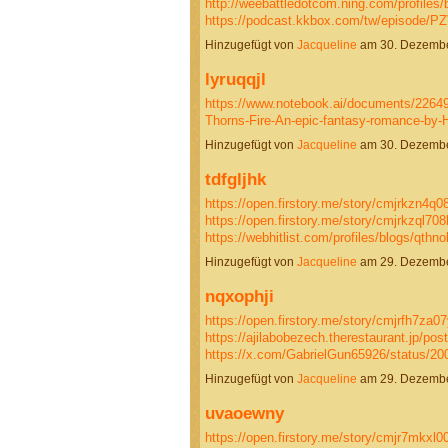
http://weebattledotcom.ning.com/profiles/
https://podcast.kkbox.com/tw/episode
Hinzugefügt von
Jacqueline
am 30. Dezembe
lyruqqjl
https://www.notebook.ai/documents/2264
Thorns-Fire-An-epic-fantasy-romance-by
Hinzugefügt von
Jacqueline
am 30. Dezembe
tdfgljhk
https://open.firstory.me/story/cmjrkzn4q
https://open.firstory.me/story/cmjrkzql70
https://webhitlist.com/profiles/blogs/qthn
Hinzugefügt von
Jacqueline
am 29. Dezembe
nqxophji
https://open.firstory.me/story/cmjrfh7za
https://ajilabobezech.therestaurant.jp/po
https://x.com/GabrielGun65926/status/
Hinzugefügt von
Jacqueline
am 29. Dezembe
uvaoewny
https://open.firstory.me/story/cmjr7mkx