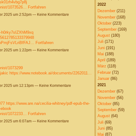
6sk01rh4vbg7p8j
2022
onist/1073526…
Fortfahren
Dezember
(211)
r 2025 um 2:52pm — Keine Kommentare
November
(168)
Oktober
(223)
September
(169)
4m-h0rky7sIZXhM9xq
August
(180)
005612785133379948
Juli
(171)
tjoPmjFsVLriBfFAJ…
Fortfahren
Juni
(191)
r 2025 um 1:22pm — Keine Kommentare
Mai
(188)
April
(189)
März
(118)
nist/1073299
Februar
(72)
jakic
https://www.notebook.ai/documents/2262011…
Januar
(86)
2021
r 2025 um 12:13pm — Keine Kommentare
Dezember
(67)
November
(56)
077
https://www.are.na/cecilia-whitney/pdf-epub-the-
Oktober
(85)
-ebook
September
(59)
onist/1072233…
Fortfahren
August
(64)
r 2025 um 6:07am — Keine Kommentare
Juli
(69)
Juni
(85)
Mai
(87)