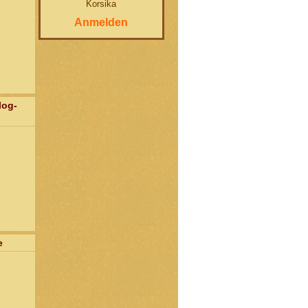
Korsika
Anmelden
log-
e