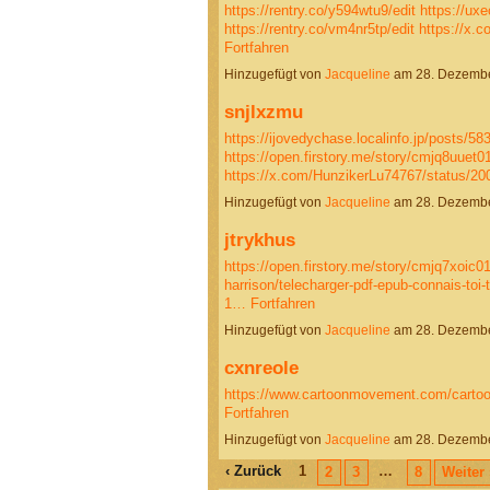
https://rentry.co/y594wtu9/edit
https://ux
https://rentry.co/vm4nr5tp/edit
https://x.
Fortfahren
Hinzugefügt von
Jacqueline
am 28. Dezembe
snjlxzmu
https://ijovedychase.localinfo.jp/posts/5
https://open.firstory.me/story/cmjq8uuet
https://x.com/HunzikerLu74767/status/
Hinzugefügt von
Jacqueline
am 28. Dezembe
jtrykhus
https://open.firstory.me/story/cmjq7xoic
harrison/telecharger-pdf-epub-connais-toi-
1…
Fortfahren
Hinzugefügt von
Jacqueline
am 28. Dezembe
cxnreole
https://www.cartoonmovement.com/cartoo
Fortfahren
Hinzugefügt von
Jacqueline
am 28. Dezembe
‹ Zurück
1
…
2
3
8
Weiter 