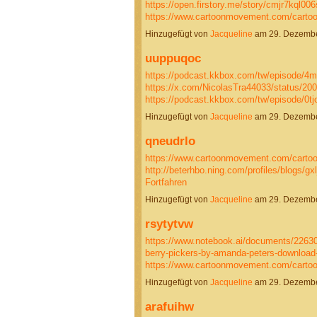
https://open.firstory.me/story/cmjr7kql00
https://www.cartoonmovement.com/carto
Hinzugefügt von
Jacqueline
am 29. Dezembe
uuppuqoc
https://podcast.kkbox.com/tw/episode/
https://x.com/NicolasTra44033/status/2
https://podcast.kkbox.com/tw/episode/0
Hinzugefügt von
Jacqueline
am 29. Dezembe
qneudrlo
https://www.cartoonmovement.com/cartoo
http://beterhbo.ning.com/profiles/blogs/gxl
Fortfahren
Hinzugefügt von
Jacqueline
am 29. Dezembe
rsytytvw
https://www.notebook.ai/documents/2263
berry-pickers-by-amanda-peters-download
https://www.cartoonmovement.com/carto
Hinzugefügt von
Jacqueline
am 29. Dezembe
arafuihw