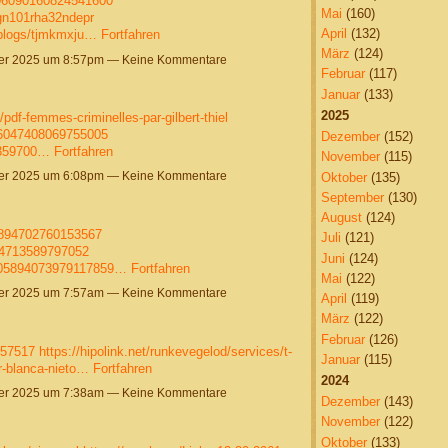
006090160824541600
Mai
(160)
0gn101rha32ndepr
April
(132)
/blogs/tjmkmxju…
Fortfahren
März
(124)
r 2025 um 8:57pm — Keine Kommentare
Februar
(117)
Januar
(133)
2025
/pdf-femmes-criminelles-par-gilbert-thiel
06047408069755005
Dezember
(152)
58359700…
Fortfahren
November
(115)
r 2025 um 6:08pm — Keine Kommentare
Oktober
(135)
September
(130)
August
(124)
5894702760153567
Juli
(121)
894713589797052
Juni
(124)
2005894073979117859…
Fortfahren
Mai
(122)
r 2025 um 7:57am — Keine Kommentare
April
(119)
März
(122)
Februar
(126)
357517
https://hipolink.net/runkevegelod/services/t-
Januar
(115)
er-blanca-nieto…
Fortfahren
2024
r 2025 um 7:38am — Keine Kommentare
Dezember
(143)
November
(122)
Oktober
(133)