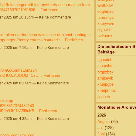
divk/telecharger-pdf-les-mysteres-de-la-maison-forte
wwffrxfw
2006471597021081836…
Fortfahren
efiqhmso
r 2025 um 10:13pm — Keine Kommentare
tsmontys
ksbrywvn
giyuwdjt
df-alien-earths-the-new-science-of-planet-hunting-in-
jxdruvus
zgs
https://rentry.co/qnvkbsau/edit…
Fortfahren
Die beliebtesten B
r 2025 um 7:16am — Keine Kommentare
Beiträge
tigucdob
jfzxpsbd
/LZIr8mGX5mFs16mz5N
brgpzbzk
e/Kk7KHU0zA0QQM-fCzU…
Fortfahren
zmjzeylb
r 2025 um 6:27am — Keine Kommentare
xtuupgpe
xmuprmnc
jleagrib
dmqkuzpp
06205317374452140
Monatliche Archiv
L_8RJp9JKJ1A5l8uK5…
Fortfahren
2026
r 2025 um 4:32am — Keine Kommentare
August
(26)
Juli
(128)
Juni
(134)