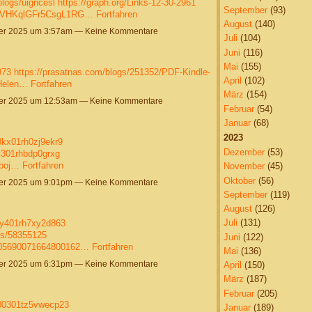
blogs/uigncesl
https://graph.org/Links-12-30-2961
September
(93)
/PZVHKqlGFr5CsgL1RG…
Fortfahren
August
(140)
r 2025 um 3:57am — Keine Kommentare
Juli
(104)
Juni
(116)
Mai
(155)
973
https://prasatnas.com/blogs/251352/PDF-Kindle-
April
(102)
-Helen…
Fortfahren
März
(154)
r 2025 um 12:53am — Keine Kommentare
Februar
(54)
Januar
(68)
2023
08kx01rh0zj9ekr9
Dezember
(53)
8l301rhbdp0grxg
oboj…
Fortfahren
November
(45)
Oktober
(56)
r 2025 um 9:01pm — Keine Kommentare
September
(119)
August
(126)
Juli
(131)
07y401rh7xy2d863
sts/58355125
Juni
(122)
2005690071664800162…
Fortfahren
Mai
(136)
r 2025 um 6:31pm — Keine Kommentare
April
(150)
März
(187)
Februar
(205)
l000301tz5vwecp23
Januar
(189)