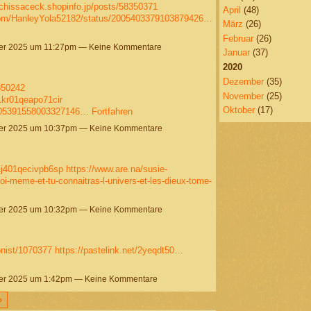
echissaceck.shopinfo.jp/posts/58350371
April
(48)
com/HanleyYola52182/status/2005403379103879426…
März
(26)
Februar
(26)
r 2025 um 11:27pm — Keine Kommentare
Januar
(37)
2020
Dezember
(35)
8350242
November
(25)
01kr01qeapo71cir
Oktober
(17)
2005391558003327146…
Fortfahren
r 2025 um 10:37pm — Keine Kommentare
01j401qecivpb6sp
https://www.are.na/susie-
toi-meme-et-tu-connaitras-l-univers-et-les-dieux-tome-
r 2025 um 10:32pm — Keine Kommentare
nist/1070377
https://pastelink.net/2yeqdt50…
r 2025 um 1:42pm — Keine Kommentare
›