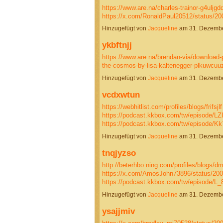
https://www.are.na/charles-trainor-g4uljgd
https://x.com/RonaldPaul20512/status/
Hinzugefügt von
Jacqueline
am 31. Dezembe
ykbftnjj
https://www.are.na/brendan-via/download-p
the-cosmos-by-lisa-kaltenegger-plkuwcuu
Hinzugefügt von
Jacqueline
am 31. Dezembe
vcdxwtun
https://webhitlist.com/profiles/blogs/frifsjlf
https://podcast.kkbox.com/tw/episode
https://podcast.kkbox.com/tw/episod
Hinzugefügt von
Jacqueline
am 31. Dezembe
tnqjyzso
http://beterhbo.ning.com/profiles/blogs/
https://x.com/AmosJohn73896/status/20
https://podcast.kkbox.com/tw/episode/
Hinzugefügt von
Jacqueline
am 31. Dezembe
ysajjmiv