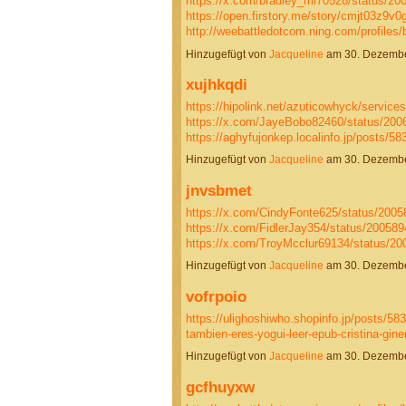
https://x.com/bradley_mi70528/status/2
https://open.firstory.me/story/cmjt03z9v
http://weebattledotcom.ning.com/profiles
Hinzugefügt von
Jacqueline
am 30. Dezembe
xujhkqdi
https://hipolink.net/azuticowhyck/services
https://x.com/JayeBobo82460/status/20
https://aghyfujonkep.localinfo.jp/posts/
Hinzugefügt von
Jacqueline
am 30. Dezembe
jnvsbmet
https://x.com/CindyFonte625/status/200
https://x.com/FidlerJay354/status/2005
https://x.com/TroyMcclur69134/status/
Hinzugefügt von
Jacqueline
am 30. Dezembe
vofrpoio
https://ulighoshiwho.shopinfo.jp/posts/58
tambien-eres-yogui-leer-epub-cristina-gin
Hinzugefügt von
Jacqueline
am 30. Dezembe
gcfhuyxw