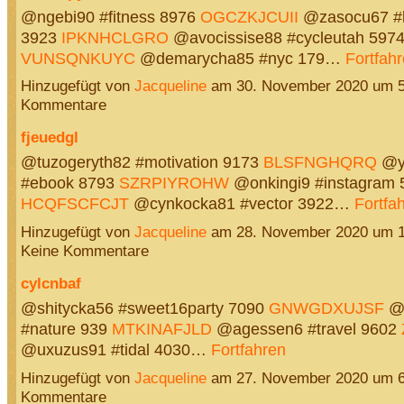
@ngebi90 #fitness 8976
OGCZKJCUII
@zasocu67 #b
3923
IPKNHCLGRO
@avocissise88 #cycleutah 597
VUNSQNKUYC
@demarycha85 #nyc 179…
Fortfah
Hinzugefügt von
Jacqueline
am 30. November 2020 um 
Kommentare
fjeuedgl
@tuzogeryth82 #motivation 9173
BLSFNGHQRQ
@y
#ebook 8793
SZRPIYROHW
@onkingi9 #instagram 
HCQFSCFCJT
@cynkocka81 #vector 3922…
Fortfa
Hinzugefügt von
Jacqueline
am 28. November 2020 um 
Keine Kommentare
cylcnbaf
@shitycka56 #sweet16party 7090
GNWGDXUJSF
@e
#nature 939
MTKINAFJLD
@agessen6 #travel 9602
@uxuzus91 #tidal 4030…
Fortfahren
Hinzugefügt von
Jacqueline
am 27. November 2020 um 
Kommentare