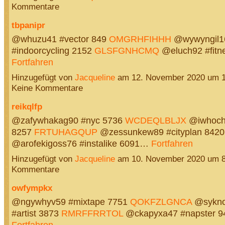
Kommentare
tbpanipr
@whuzu41 #vector 849
OMGRHFIHHH
@wywyngil1
#indoorcycling 2152
GLSFGNHCMQ
@eluch92 #fitn
Fortfahren
Hinzugefügt von
Jacqueline
am 12. November 2020 um 
Keine Kommentare
reikqlfp
@zafywhakag90 #nyc 5736
WCDEQLBLJX
@iwhochu
8257
FRTUHAGQUP
@zessunkew89 #cityplan 842
@arofekigoss76 #instalike 6091…
Fortfahren
Hinzugefügt von
Jacqueline
am 10. November 2020 um 
Kommentare
owfympkx
@ngywhyv59 #mixtape 7751
QOKFZLGNCA
@sykno
#artist 3873
RMRFFRRTOL
@ckapyxa47 #napster 
Fortfahren