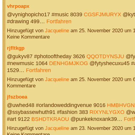
vhrpoapx
@vynighopicho17 #music 8039
CGSFJMURYX
@kyt
#drawing 499…
Fortfahren
Hinzugefügt von
Jacqueline
am 25. November 2020 um 
Keine Kommentare
rjfltkgp
@gukyv87 #photooftheday 3626
QQOTDYNSJU
@fy
#newmusic 1064
DENHGMJKOG
@fytyshecuxu45 #a
1529…
Fortfahren
Hinzugefügt von
Jacqueline
am 25. November 2020 um 
Kommentare
jfszboea
@uwhed48 #orlandoweddingvenue 9016
HMBHVGN
@ssybassewhuth91 #fashion 383
RIXYNLYGXO
@wi
#art 9122
BSHDTKRAOU
@punkeknoxank39…
Fort
Hinzugefügt von
Jacqueline
am 23. November 2020 um 
Keine Kommentare