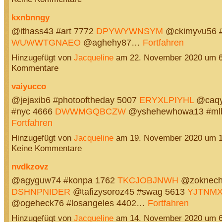
kxnbnngy
@ithass43 #art 7772
DPYWYWNSYM
@ckimyvu56 #
WUWWTGNAEO
@aghehy87…
Fortfahren
Hinzugefügt von
Jacqueline
am 22. November 2020 um 
Kommentare
vaiyucco
@jejaxib6 #photooftheday 5007
ERYXLPIYHL
@caqy
#nyc 4666
DWWMGQBCZW
@yshehewhowa13 #ml
Fortfahren
Hinzugefügt von
Jacqueline
am 19. November 2020 um 
Keine Kommentare
nvdkzovz
@agyguw74 #konpa 1762
TKCJOBJNWH
@zoknecha
DSHNPNIDER
@tafizysoroz45 #swag 5613
YJTNM
@ogeheck76 #losangeles 4402…
Fortfahren
Hinzugefügt von
Jacqueline
am 14. November 2020 um 