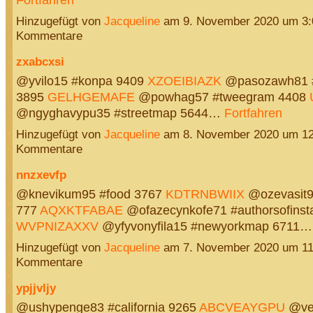
Hinzugefügt von
Jacqueline
am 9. November 2020 um 3
Kommentare
zxabcxsi
@yvilo15 #konpa 9409
XZOEIBIAZK
@pasozawh81 #
3895
GELHGEMAFE
@powhag57 #tweegram 4408
@ngyghavypu35 #streetmap 5644…
Fortfahren
Hinzugefügt von
Jacqueline
am 8. November 2020 um 1
Kommentare
nnzxevfp
@knevikum95 #food 3767
KDTRNBWIIX
@ozevasit9
777
AQXKTFABAE
@ofazecynkofe71 #authorsofinst
WVPNIZAXXV
@yfyvonyfila15 #newyorkmap 6711
Hinzugefügt von
Jacqueline
am 7. November 2020 um 1
Kommentare
ypjjvljy
@ushypenge83 #california 9265
ABCVEAYGPU
@ve