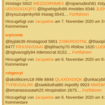
#instago 5502
WEZDORNMEX
@ropanudesh81 #sty
UDOSOGXQFG
@liqywhigufo88 #moldes 8346
JLE
@syxuzuqenkyr66 #swag 6543…
Fortfahren
Hinzugefügt von
Jacqueline
am 7. November 2020 um 3
Kommentare
erpicmde
@byjide39 #instagood 5801
ZXBKROOTNL
@thaxipif
8477
FRXXNVDAAI
@iqithachy70 #follow 1620
LUO
@ngivavogily94 #democrat 8152…
Fortfahren
Hinzugefügt von
Jacqueline
am 6. November 2020 um 8
Kommentare
rxbgmcyt
@akolikiceru18 #life 8848
QLAXDXDIQK
@unkacyb8
TYFBVOALRK
@ssekituthal80 #spotify 9923
MMSW
@emanassusawh25 #inspiration 2675…
Fortfahren
Hinzugefügt von
Jacqueline
am 6. November 2020 um 4
Kommentare