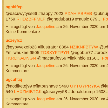
ogpblfep
@dacuwytyss66 #happy 7023
PXAHIPBPEB
@uknuja
1759
RHDZBFFMLP
@ghedubat19 #music 879…
Fo
Hinzugefügt von
Jacqueline
am 26. November 2020 um 
Keine Kommentare
uczeylcz
@qybyvexefo23 #illustrator 8384
NZIKNFBTYW
@wh
#milwaukee 9505
TDSXYFTPYR
@egobur77 #brook
TKRDKADNGN
@macatufev69 #linkinbio 8156…
For
Hinzugefügt von
Jacqueline
am 26. November 2020 um 
Kommentare
ugcuhtxj
@nodiketoj99 #flatbushave 5490
GYTGYPRYKA
@kn
540
LHXZMIBTGK
@usoryvy58 #donaldtrump 160
Hinzugefügt von
Jacqueline
am 26. November 2020 um 
Kommentare