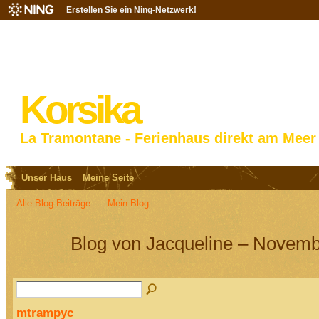
Erstellen Sie ein Ning-Netzwerk!
Korsika
La Tramontane - Ferienhaus direkt am Meer
Unser Haus
Meine Seite
Alle Blog-Beiträge
Mein Blog
Blog von Jacqueline – Novemb
mtrampyc