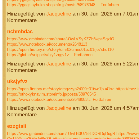
https://ygagissybukn.shopinfo.jp/posts/58976948…
Fortfahren
Hinzugefügt von
Jacqueline
am 30. Juni 2026 um 7:01a
Kommentare
nchmbdac
https://www.gmbinder.com/share/-OwLVSyKZZb5wpsSqxIO
https://www.notebook.ai/documents/2648113
https://open.firstory.me/story/cmr02umeq01pz01rje7xhc110
https://glot.io/snippets/hjy1zqgv1v…
Fortfahren
Hinzugefügt von
Jacqueline
am 30. Juni 2026 um 5:22a
Kommentare
uksjyfvz
https://open.firstory.me/story/cmqzzyp2r009c01twc7pu41xc
https://mez.i
https://othokyknavim.storeinfo.jp/posts/58976545
https://www.notebook.ai/documents/2648083…
Fortfahren
Hinzugefügt von
Jacqueline
am 30. Juni 2026 um 4:57a
Kommentare
ezzgtsii
https://www.gmbinder.com/share/-OwLB3UZ58iDORDqDugR
https://www.
OwLI9Rvza2tMp-W6gZB
https://alojumulange.storeinfo.jp/posts/589763