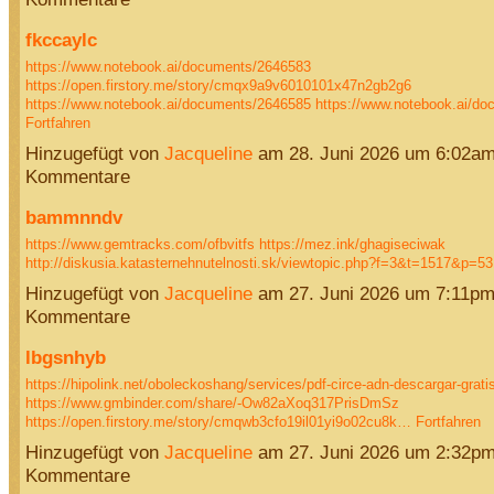
fkccaylc
https://www.notebook.ai/documents/2646583
https://open.firstory.me/story/cmqx9a9v6010101x47n2gb2g6
https://www.notebook.ai/documents/2646585
https://www.notebook.ai/d
Fortfahren
Hinzugefügt von
Jacqueline
am 28. Juni 2026 um 6:02a
Kommentare
bammnndv
https://www.gemtracks.com/ofbvitfs
https://mez.ink/ghagiseciwak
http://diskusia.katasternehnutelnosti.sk/viewtopic.php?f=3&t=1517&p=
Hinzugefügt von
Jacqueline
am 27. Juni 2026 um 7:11p
Kommentare
lbgsnhyb
https://hipolink.net/oboleckoshang/services/pdf-circe-adn-descargar-grati
https://www.gmbinder.com/share/-Ow82aXoq317PrisDmSz
https://open.firstory.me/story/cmqwb3cfo19il01yi9o02cu8k…
Fortfahren
Hinzugefügt von
Jacqueline
am 27. Juni 2026 um 2:32p
Kommentare