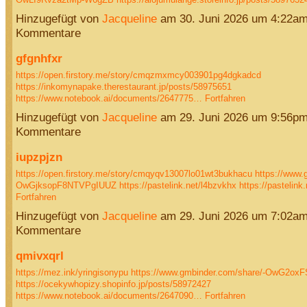
Hinzugefügt von
Jacqueline
am 30. Juni 2026 um 4:22a
Kommentare
gfgnhfxr
https://open.firstory.me/story/cmqzmxmcy003901pg4dgkadcd
https://inkomynapake.therestaurant.jp/posts/58975651
https://www.notebook.ai/documents/2647775…
Fortfahren
Hinzugefügt von
Jacqueline
am 29. Juni 2026 um 9:56p
Kommentare
iupzpjzn
https://open.firstory.me/story/cmqyqv13007lo01wt3bukhacu
https://www.
OwGjksopF8NTVPgIUUZ
https://pastelink.net/l4bzvkhx
https://pastelin
Fortfahren
Hinzugefügt von
Jacqueline
am 29. Juni 2026 um 7:02a
Kommentare
qmivxqrl
https://mez.ink/yringisonypu
https://www.gmbinder.com/share/-OwG2ox
https://ocekywhopizy.shopinfo.jp/posts/58972427
https://www.notebook.ai/documents/2647090…
Fortfahren