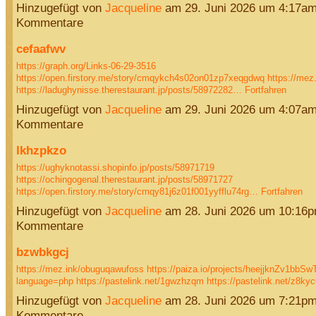
Hinzugefügt von
Jacqueline
am 29. Juni 2026 um 4:17a
Kommentare
cefaafwv
https://graph.org/Links-06-29-3516
https://open.firstory.me/story/cmqykch4s02on01zp7xeqgdwq
https://me
https://ladughynisse.therestaurant.jp/posts/58972282…
Fortfahren
Hinzugefügt von
Jacqueline
am 29. Juni 2026 um 4:07a
Kommentare
lkhzpkzo
https://ughyknotassi.shopinfo.jp/posts/58971719
https://ochingogenal.therestaurant.jp/posts/58971727
https://open.firstory.me/story/cmqy81j6z01f001yyfflu74rg…
Fortfahren
Hinzugefügt von
Jacqueline
am 28. Juni 2026 um 10:16
Kommentare
bzwbkgcj
https://mez.ink/obuguqawufoss
https://paiza.io/projects/heejjknZv1b
language=php
https://pastelink.net/1gwzhzqm
https://pastelink.net/z8k
Hinzugefügt von
Jacqueline
am 28. Juni 2026 um 7:21p
Kommentare