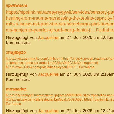
spwiwnam
https://hipolink.net/acepynygywil/services/sensory-pa
healing-from-trauma-harnessing-the-brains-capacity-
ruth-a-lanius-md-phd-sherain-harricharan-phd-brean
ms-benjamin-pandev-girard-merg-daniel-j…
Fortfahr
Hinzugefügt von
Jacqueline
am 27. Juni 2026 um 1:02p
Kommentare
xmgtbpzo
https://www.gemtracks.com/zflnbvvh
https://uhuqokupovek.readme.io/refe
seigneur-des-anneaux-tome-1-t%C3%A9l%C3%A9chargement
https://www.zillow.com/profile/beasleypaul2017…
Fortfahren
Hinzugefügt von
Jacqueline
am 27. Juni 2026 um 2:16a
Kommentare
mosnadvz
https://fachashyjifi.therestaurant.jp/posts/58966689
https://pastelink.net/
https://erifugycoshy.therestaurant.jp/posts/58966665
https://pastelink.n
Fortfahren
Hinzugefügt von
Jacqueline
am 27. Juni 2026 um 12:41