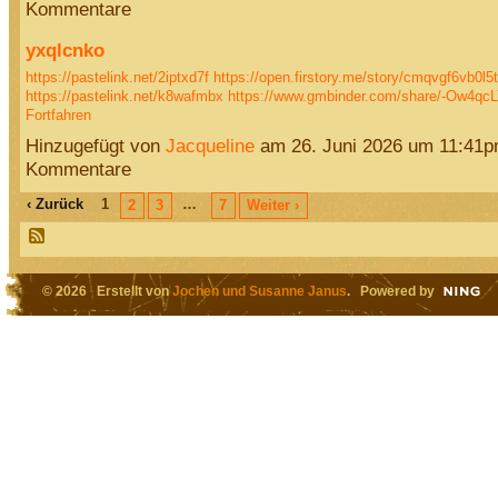
Kommentare
yxqlcnko
https://pastelink.net/2iptxd7f
https://open.firstory.me/story/cmqvgf6vb0l5
https://pastelink.net/k8wafmbx
https://www.gmbinder.com/share/-Ow4
Fortfahren
Hinzugefügt von
Jacqueline
am 26. Juni 2026 um 11:41
Kommentare
‹ Zurück
1
…
2
3
7
Weiter ›
© 2026 Erstellt von
Jochen und Susanne Janus
. Powered by