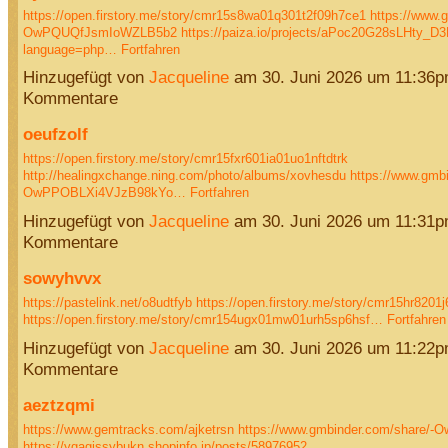
https://open.firstory.me/story/cmr15s8wa01q301t2f09h7ce1
https://www.
OwPQUQfJsmIoWZLB5b2
https://paiza.io/projects/aPoc20G28sLHty_D
language=php…
Fortfahren
Hinzugefügt von
Jacqueline
am 30. Juni 2026 um 11:36
Kommentare
oeufzolf
https://open.firstory.me/story/cmr15fxr601ia01uo1nftdtrk
http://healingxchange.ning.com/photo/albums/xovhesdu
https://www.gmbi
OwPPOBLXi4VJzB98kYo…
Fortfahren
Hinzugefügt von
Jacqueline
am 30. Juni 2026 um 11:31
Kommentare
sowyhvvx
https://pastelink.net/o8udtfyb
https://open.firstory.me/story/cmr15hr8201
https://open.firstory.me/story/cmr154ugx01mw01urh5sp6hsf…
Fortfahren
Hinzugefügt von
Jacqueline
am 30. Juni 2026 um 11:22
Kommentare
aeztzqmi
https://www.gemtracks.com/ajketrsn
https://www.gmbinder.com/share/-
https://ygagissybukn.shopinfo.jp/posts/58976952