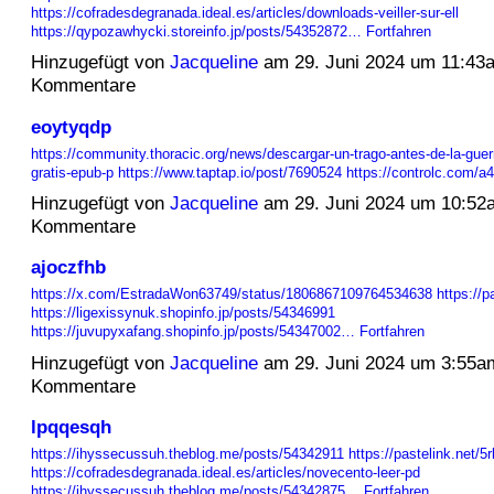
https://cofradesdegranada.ideal.es/articles/downloads-veiller-sur-ell
https://qypozawhycki.storeinfo.jp/posts/54352872…
Fortfahren
Hinzugefügt von
Jacqueline
am 29. Juni 2024 um 11:43
Kommentare
eoytyqdp
https://community.thoracic.org/news/descargar-un-trago-antes-de-la-guer
gratis-epub-p
https://www.taptap.io/post/7690524
https://controlc.com/
Hinzugefügt von
Jacqueline
am 29. Juni 2024 um 10:52
Kommentare
ajoczfhb
https://x.com/EstradaWon63749/status/1806867109764534638
https://p
https://ligexissynuk.shopinfo.jp/posts/54346991
https://juvupyxafang.shopinfo.jp/posts/54347002…
Fortfahren
Hinzugefügt von
Jacqueline
am 29. Juni 2024 um 3:55a
Kommentare
lpqqesqh
https://ihyssecussuh.theblog.me/posts/54342911
https://pastelink.net/5
https://cofradesdegranada.ideal.es/articles/novecento-leer-pd
https://ihyssecussuh.theblog.me/posts/54342875…
Fortfahren