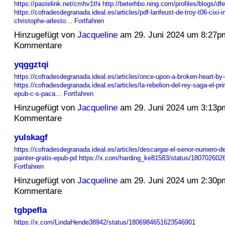
https://pastelink.net/cmhv1thi
http://beterhbo.ning.com/profiles/blogs/d
https://cofradesdegranada.ideal.es/articles/pdf-lanfeust-de-troy-t06-cixi-i
christophe-arlesto…
Fortfahren
Hinzugefügt von
Jacqueline
am 29. Juni 2024 um 8:27p
Kommentare
yqggztqi
https://cofradesdegranada.ideal.es/articles/once-upon-a-broken-heart-by
https://cofradesdegranada.ideal.es/articles/la-rebelion-del-rey-saga-el-pri
epub-c-s-paca…
Fortfahren
Hinzugefügt von
Jacqueline
am 29. Juni 2024 um 3:13p
Kommentare
yulskagf
https://cofradesdegranada.ideal.es/articles/descargar-el-senor-numero-d
painter-gratis-epub-pd
https://x.com/harding_ke81583/status/18070260
Fortfahren
Hinzugefügt von
Jacqueline
am 29. Juni 2024 um 2:30p
Kommentare
tgbpefla
https://x.com/LindaHende38942/status/1806984651623546901