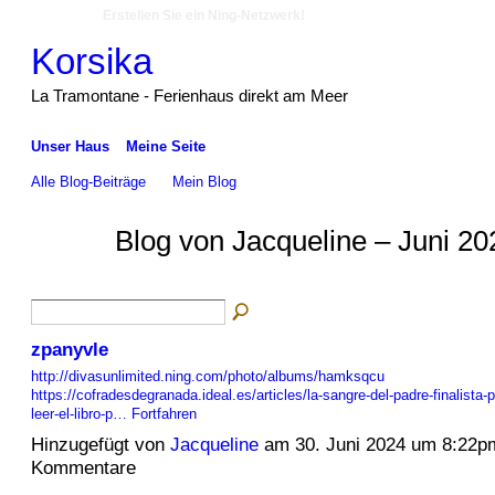
Erstellen Sie ein Ning-Netzwerk!
Korsika
La Tramontane - Ferienhaus direkt am Meer
Unser Haus
Meine Seite
Alle Blog-Beiträge
Mein Blog
Blog von Jacqueline – Juni 20
zpanyvle
http://divasunlimited.ning.com/photo/albums/hamksqcu
https://cofradesdegranada.ideal.es/articles/la-sangre-del-padre-finalista-
leer-el-libro-p…
Fortfahren
Hinzugefügt von
Jacqueline
am 30. Juni 2024 um 8:22p
Kommentare