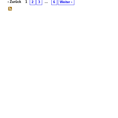
‹ Zurück
1
…
2
3
6
Weiter ›
© 2026 Erstellt von
Jochen und Susanne Janus
. Powered by