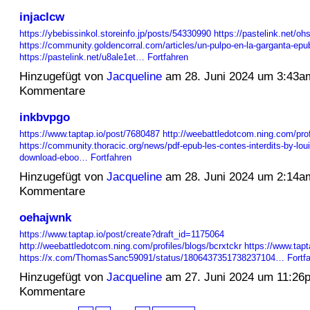
injaclcw
https://ybebissinkol.storeinfo.jp/posts/54330990
https://pastelink.net/oh
https://community.goldencorral.com/articles/un-pulpo-en-la-garganta-epub
https://pastelink.net/u8ale1et…
Fortfahren
Hinzugefügt von
Jacqueline
am 28. Juni 2024 um 3:43a
Kommentare
inkbvpgo
https://www.taptap.io/post/7680487
http://weebattledotcom.ning.com/pro
https://community.thoracic.org/news/pdf-epub-les-contes-interdits-by-loui
download-eboo…
Fortfahren
Hinzugefügt von
Jacqueline
am 28. Juni 2024 um 2:14a
Kommentare
oehajwnk
https://www.taptap.io/post/create?draft_id=1175064
http://weebattledotcom.ning.com/profiles/blogs/bcrxtckr
https://www.tap
https://x.com/ThomasSanc59091/status/1806437351738237104…
Fortf
Hinzugefügt von
Jacqueline
am 27. Juni 2024 um 11:26
Kommentare