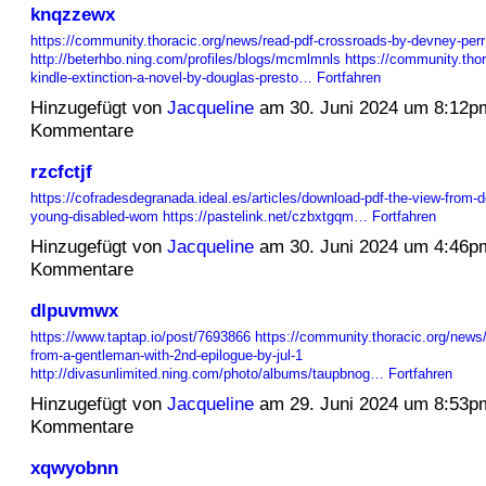
knqzzewx
https://community.thoracic.org/news/read-pdf-crossroads-by-devney-perr
http://beterhbo.ning.com/profiles/blogs/mcmlmnls
https://community.thor
kindle-extinction-a-novel-by-douglas-presto…
Fortfahren
Hinzugefügt von
Jacqueline
am 30. Juni 2024 um 8:12p
Kommentare
rzcfctjf
https://cofradesdegranada.ideal.es/articles/download-pdf-the-view-from-d
young-disabled-wom
https://pastelink.net/czbxtgqm…
Fortfahren
Hinzugefügt von
Jacqueline
am 30. Juni 2024 um 4:46p
Kommentare
dlpuvmwx
https://www.taptap.io/post/7693866
https://community.thoracic.org/news/
from-a-gentleman-with-2nd-epilogue-by-jul-1
http://divasunlimited.ning.com/photo/albums/taupbnog…
Fortfahren
Hinzugefügt von
Jacqueline
am 29. Juni 2024 um 8:53p
Kommentare
xqwyobnn