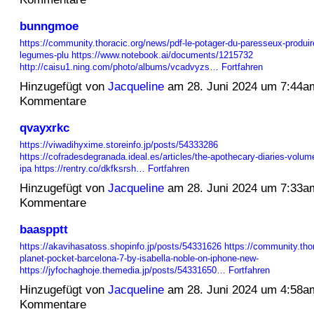
bunngmoe
https://community.thoracic.org/news/pdf-le-potager-du-paresseux-produi
legumes-plu
https://www.notebook.ai/documents/1215732
http://caisu1.ning.com/photo/albums/vcadvyzs…
Fortfahren
Hinzugefügt von
Jacqueline
am 28. Juni 2024 um 7:44a
Kommentare
qvayxrkc
https://viwadihyxime.storeinfo.jp/posts/54333286
https://cofradesdegranada.ideal.es/articles/the-apothecary-diaries-volume
ipa
https://rentry.co/dkfksrsh…
Fortfahren
Hinzugefügt von
Jacqueline
am 28. Juni 2024 um 7:33a
Kommentare
baaspptt
https://akavihasatoss.shopinfo.jp/posts/54331626
https://community.tho
planet-pocket-barcelona-7-by-isabella-noble-on-iphone-new-
https://jyfochaghoje.themedia.jp/posts/54331650…
Fortfahren
Hinzugefügt von
Jacqueline
am 28. Juni 2024 um 4:58a
Kommentare