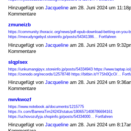
Hinzugefügt von
Jacqueline
am 28. Juni 2024 um 11:18
Kommentare
zmuneizb
https://community.thoracic.org/news/pdf-epub-download-betting-on-you-by-
https://mexudyngebyd.storeinfo.jp/posts/54341386…
Fortfahren
Hinzugefügt von
Jacqueline
am 28. Juni 2024 um 9:32p
Kommentare
slqplsex
https://unkumangipyx.storeinfo.jp/posts/54334943
https://www.taptap.io
https://zenodo.org/records/12578748
https://bitbin.it/Y7Sh0QcO/…
Fortf
Hinzugefügt von
Jacqueline
am 28. Juni 2024 um 9:36a
Kommentare
nwvkwozf
https://www.notebook.ai/documents/1215775
https://x.com/BarreraTim24243/status/1806571408786694161
https://uchovozufyja.shopinfo.jp/posts/54334000…
Fortfahren
Hinzugefügt von
Jacqueline
am 28. Juni 2024 um 8:17a
Kommentare