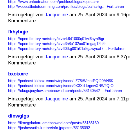
https://www.onfeetnation.com/profiles/blogs/zqescamr
http://weebattledotcom.ning.com/profiles/blogs/oalharhg…
Fortfahren
Hinzugefügt von
Jacqueline
am 25. April 2024 um 9:16
Kommentare
fkhybqje
https://open.firstory.me/story/clvbrk641000q01wl6aynf5gr
https://open.firstory.me/story/clvc3h8o102oo01regag12h2r
https://open.firstory.me/story/clvfl0tkg001r01x8gawycaf7…
Fortfahren
Hinzugefügt von
Jacqueline
am 25. April 2024 um 8:37
Kommentare
bxoixxre
https://podcast.kkbox.com/tw/episode/_Z75tWmstPQfJ9AN6K
https://podcast.kkbox.com/tw/episode/9X3Xd-krgcwXNW2QtO
https://ckugujoqyluw.amebaownd.com/posts/53140542…
Fortfahren
Hinzugefügt von
Jacqueline
am 25. April 2024 um 7:11
Kommentare
dinwglgs
https://iknegyladoru.amebaownd.com/posts/53135160
https://joshessothuk.storeinfo.jp/posts/53135092