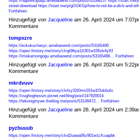
https://hapifexopuqu.amebaownd.com/posts/53166237
https://start.me
street-download
https://start.me/p/gGGKGp/how-to-not-be-a-dick-and-oth
Fortfahren
Hinzugefügt von
Jacqueline
am 26. April 2024 um 7:07
Kommentare
tompxzre
https://eckukuchasyc.amebaownd.com/posts/53165490
https://open.firstory.me/story/clvgt96ya11l301w105sk4y93
https://imokamongogu.amebaownd.com/posts/53165486…
Fortfahren
Hinzugefügt von
Jacqueline
am 26. April 2024 um 5:22
Kommentare
mkrdvuvv
https://open.firstory.me/story/clvfxy32t0mn201w1f3ukbufo
https://vughoghessin.pixnet.net/blog/post/147920014
https://tekoniginywe.theblog.me/posts/53148472…
Fortfahren
Hinzugefügt von
Jacqueline
am 26. April 2024 um 2:39
Kommentare
pyzbuuub
https://open.firstory.me/story/clvd2oawa06z901w1cfcuapbk