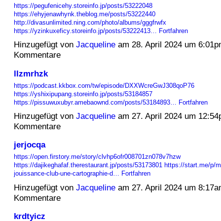
https://pegufenicehy.storeinfo.jp/posts/53222048
https://ehyjenawhynk.theblog.me/posts/53222440
http://divasunlimited.ning.com/photo/albums/gggfrwfx
https://yzinkuxeficy.storeinfo.jp/posts/53222413…
Fortfahren
Hinzugefügt von
Jacqueline
am 28. April 2024 um 6:01
Kommentare
llzmrhzk
https://podcast.kkbox.com/tw/episode/DXXWcreGwJ308qoP76
https://yshixipupang.storeinfo.jp/posts/53184857
https://pissuwuxubyr.amebaownd.com/posts/53184893…
Fortfahren
Hinzugefügt von
Jacqueline
am 27. April 2024 um 12:5
Kommentare
jerjocqa
https://open.firstory.me/story/clvhp6ofr008701zn078v7hzw
https://dajikeghafaf.therestaurant.jp/posts/53173801
https://start.me/p
jouissance-club-une-cartographie-d…
Fortfahren
Hinzugefügt von
Jacqueline
am 27. April 2024 um 8:17
Kommentare
krdtyicz