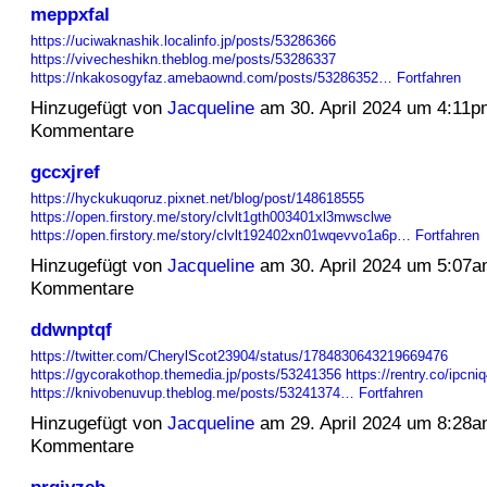
meppxfal
https://uciwaknashik.localinfo.jp/posts/53286366
https://vivecheshikn.theblog.me/posts/53286337
https://nkakosogyfaz.amebaownd.com/posts/53286352…
Fortfahren
Hinzugefügt von
Jacqueline
am 30. April 2024 um 4:11
Kommentare
gccxjref
https://hyckukuqoruz.pixnet.net/blog/post/148618555
https://open.firstory.me/story/clvlt1gth003401xl3mwsclwe
https://open.firstory.me/story/clvlt192402xn01wqevvo1a6p…
Fortfahren
Hinzugefügt von
Jacqueline
am 30. April 2024 um 5:07
Kommentare
ddwnptqf
https://twitter.com/CherylScot23904/status/1784830643219669476
https://gycorakothop.themedia.jp/posts/53241356
https://rentry.co/ipcni
https://knivobenuvup.theblog.me/posts/53241374…
Fortfahren
Hinzugefügt von
Jacqueline
am 29. April 2024 um 8:28
Kommentare
prgjvzeb