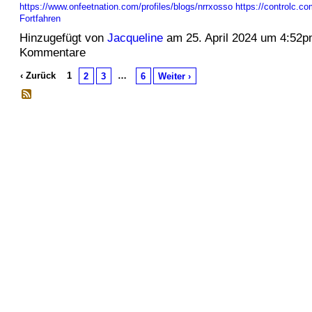
https://www.onfeetnation.com/profiles/blogs/nrrxosso
https://controlc.
Fortfahren
Hinzugefügt von
Jacqueline
am 25. April 2024 um 4:52
Kommentare
‹ Zurück
1
…
2
3
6
Weiter ›
© 2026 Erstellt von
Jochen und Susanne Janus
. Powered by