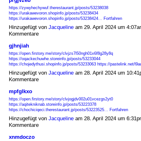
https://zywyhechywuf.therestaurant.jp/posts/53238038
https://urakawevoron.shopinfo.jp/posts/53238434
https://urakawevoron.shopinfo.jp/posts/53238424…
Fortfahren
Hinzugefügt von
Jacqueline
am 29. April 2024 um 4:07
Kommentare
gjhnjiah
https://open.firstory.me/story/clvjzs7l50ngh01x6f8g28y8q
https://oqackechuwhe.storeinfo.jp/posts/53233044
https://chojedythusi.shopinfo.jp/posts/53233063
https://pastelink.net/l
Hinzugefügt von
Jacqueline
am 28. April 2024 um 10:4
Kommentare
mpfglkxo
https://open.firstory.me/story/clvjogjdv002u01vcezgs2yt0
https://aqitekniknab.storeinfo.jp/posts/53223378
https://chochiciqeci.therestaurant.jp/posts/53223525…
Fortfahren
Hinzugefügt von
Jacqueline
am 28. April 2024 um 6:31
Kommentare
xnmdoczo