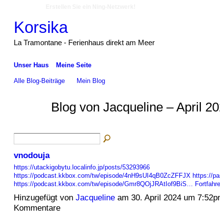
Erstellen Sie ein Ning-Netzwerk!
Korsika
La Tramontane - Ferienhaus direkt am Meer
Unser Haus
Meine Seite
Alle Blog-Beiträge
Mein Blog
Blog von Jacqueline – April 2
vnodouja
https://utackigobytu.localinfo.jp/posts/53293966
https://podcast.kkbox.com/tw/episode/4nH9sUI4qB0ZcZFFJX
https://pa
https://podcast.kkbox.com/tw/episode/Gmr8QOjJRAtIof9BiS…
Fortfahr
Hinzugefügt von
Jacqueline
am 30. April 2024 um 7:52
Kommentare