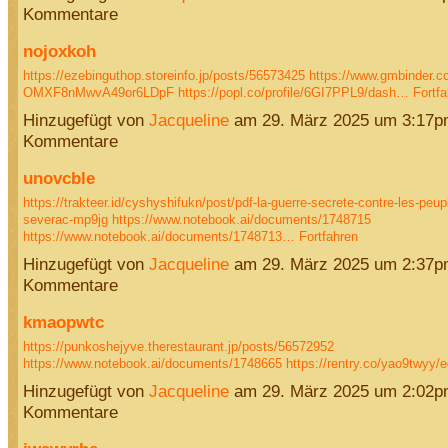
Kommentare
nojoxkoh
https://ezebinguthop.storeinfo.jp/posts/56573425
https://www.gmbinder.c
OMXF8nMwvA49or6LDpF
https://popl.co/profile/6GI7PPL9/dash…
Fortfa
Hinzugefügt von
Jacqueline
am 29. März 2025 um 3:17p
Kommentare
unovcble
https://trakteer.id/cyshyshifukn/post/pdf-la-guerre-secrete-contre-les-peupl
severac-mp9jg
https://www.notebook.ai/documents/1748715
https://www.notebook.ai/documents/1748713…
Fortfahren
Hinzugefügt von
Jacqueline
am 29. März 2025 um 2:37p
Kommentare
kmaopwtc
https://punkoshejyve.therestaurant.jp/posts/56572952
https://www.notebook.ai/documents/1748665
https://rentry.co/yao9twyy/
Hinzugefügt von
Jacqueline
am 29. März 2025 um 2:02p
Kommentare