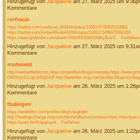
Hinzugefügt von
Jacqueline
am 27. März 2025 um 9:36p
Kommentare
rxvfvaub
https://twitter.com/sandoval_h82944/status/1905174750525374901
https://twitter.com/AmberRhode44234/status/1905173496675926183
https://www.gmbinder.com/share/-OMLf83JDMJ6N9kyBuVX…
Fortfahren
Hinzugefügt von
Jacqueline
am 27. März 2025 um 9:31a
Kommentare
mxdwukkt
http://weebattledotcom.ning.com/profiles/blogs/vnavprpq
https://www.gmb
OMHOyLEVxpL1tMqSA3f
http://beterhbo.ning.com/profiles/blogs/aysb
Hinzugefügt von
Jacqueline
am 26. März 2025 um 1:26p
Kommentare
fbakogwv
https://webhitlist.com/profiles/blogs/axgklphr
http://healingxchange.ning.com/photo/albums/crerbovw
https://etextpad
https://push.fm/fl/dpqexpr9…
Fortfahren
Hinzugefügt von
Jacqueline
am 26. März 2025 um 1:22p
Kommentare