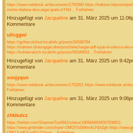
https://www.notebook.ai/documents/1750360
https://trakteer.id/posenijos
mente-diafana-descargar-gratis-kYhhl…
Fortfahren
Hinzugefügt von
Jacqueline
am 31. März 2025 um 11:06
Kommentare
uilcggwi
https://gythecofuhod.localinfo.jp/posts/56590784
https://trakteer.id/wongigecaher/post/telecharger-pdf-epub-le-silence-de
https://kuhiwivakich.localinfo.jp/posts/56590653…
Fortfahren
Hinzugefügt von
Jacqueline
am 31. März 2025 um 9:42p
Kommentare
xnnjyqun
https://www.notebook.ai/documents/1752821
https://www.notebook.ai/d
Fortfahren
Hinzugefügt von
Jacqueline
am 31. März 2025 um 9:06p
Kommentare
zhkbulcz
https://twitter.com/ShannonTos6661/status/1906606049307836811
https://www.gmbinder.com/share/-OMf2IToDiWmALH1h2g6
https://www.g
OMf1ZvHESxnPGj7Qmna…
Fortfahren