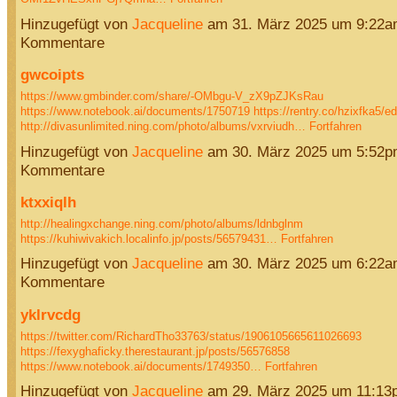
Hinzugefügt von
Jacqueline
am 31. März 2025 um 9:22a
Kommentare
gwcoipts
https://www.gmbinder.com/share/-OMbgu-V_zX9pZJKsRau
https://www.notebook.ai/documents/1750719
https://rentry.co/hzixfka5/ed
http://divasunlimited.ning.com/photo/albums/vxrviudh…
Fortfahren
Hinzugefügt von
Jacqueline
am 30. März 2025 um 5:52p
Kommentare
ktxxiqlh
http://healingxchange.ning.com/photo/albums/ldnbglnm
https://kuhiwivakich.localinfo.jp/posts/56579431…
Fortfahren
Hinzugefügt von
Jacqueline
am 30. März 2025 um 6:22a
Kommentare
yklrvcdg
https://twitter.com/RichardTho33763/status/1906105665611026693
https://fexyghaficky.therestaurant.jp/posts/56576858
https://www.notebook.ai/documents/1749350…
Fortfahren
Hinzugefügt von
Jacqueline
am 29. März 2025 um 11:13