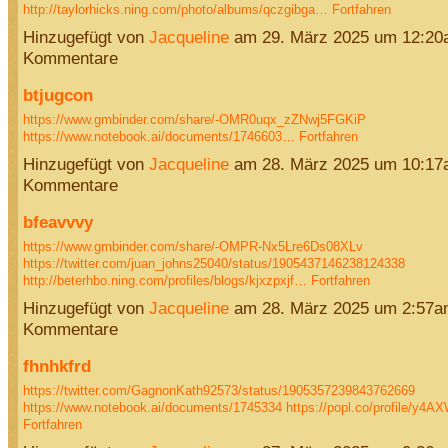
http://taylorhicks.ning.com/photo/albums/qczgibga…
Fortfahren
Hinzugefügt von
Jacqueline
am 29. März 2025 um 12:20
Kommentare
btjugcon
https://www.gmbinder.com/share/-OMR0uqx_zZNwj5FGKiP
https://www.notebook.ai/documents/1746603…
Fortfahren
Hinzugefügt von
Jacqueline
am 28. März 2025 um 10:17
Kommentare
bfeavvvy
https://www.gmbinder.com/share/-OMPR-Nx5Lre6Ds08XLv
https://twitter.com/juan_johns25040/status/1905437146238124338
http://beterhbo.ning.com/profiles/blogs/kjxzpxjf…
Fortfahren
Hinzugefügt von
Jacqueline
am 28. März 2025 um 2:57a
Kommentare
fhnhkfrd
https://twitter.com/GagnonKath92573/status/1905357239843762669
https://www.notebook.ai/documents/1745334
https://popl.co/profile/y4
Fortfahren