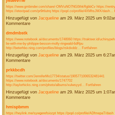
jwawvrhe
https://www.gmbinder.com/share/-OMVuNO7NG0thkRgbbCv
https://rentr
https://etextpad.com/pr9rtlutrq
https://popl.co/profile/4XMhsJMX/dash…
Hinzugefügt von
Jacqueline
am 29. März 2025 um 9:02a
Kommentare
dmdmbstk
https://www.notebook.ai/documents/1748060
https://trakteer.id/uchinype
lie-with-me-by-philippe-besson-molly-ringwald-6dRpu
http://beterhbo.ning.com/profiles/blogs/rskdxddz…
Fortfahren
Hinzugefügt von
Jacqueline
am 29. März 2025 um 6:27a
Kommentare
prkkbcdh
https://twitter.com/JenniferMo17734/status/1905771006532481441
https://www.notebook.ai/documents/1747702
http://taylorhicks.ning.com/photo/albums/xulwsyyd…
Fortfahren
Hinzugefügt von
Jacqueline
am 29. März 2025 um 1:07a
Kommentare
hmispbmm
https://heylink.me/sywgerefsiozpt
https://popl.co/profile/ADfmepaT/dash