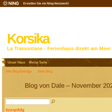
Erstellen Sie ein Ning-Netzwerk!
Korsika
La Tramontane - Ferienhaus direkt am Meer
Unser Haus
Meine Seite
Alle Blog-Beiträge
Mein Blog
Blog von Dale – November 202
knzqnfdg