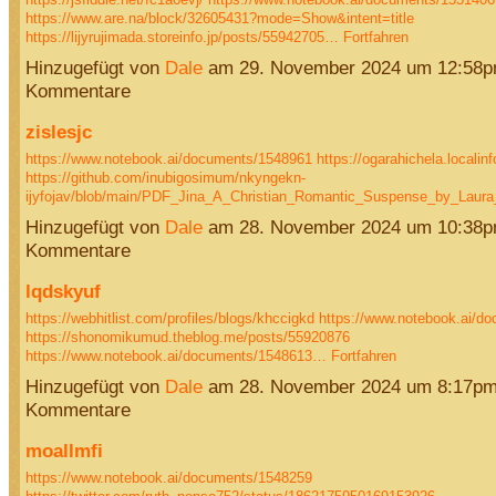
https://www.are.na/block/32605431?mode=Show&intent=title
https://lijyrujimada.storeinfo.jp/posts/55942705…
Fortfahren
Hinzugefügt von
Dale
am 29. November 2024 um 12:58p
Kommentare
zislesjc
https://www.notebook.ai/documents/1548961
https://ogarahichela.localin
https://github.com/inubigosimum/nkyngekn-
ijyfojav/blob/main/PDF_Jina_A_Christian_Romantic_Suspense_by_Lau
Hinzugefügt von
Dale
am 28. November 2024 um 10:38p
Kommentare
lqdskyuf
https://webhitlist.com/profiles/blogs/khccigkd
https://www.notebook.ai/d
https://shonomikumud.theblog.me/posts/55920876
https://www.notebook.ai/documents/1548613…
Fortfahren
Hinzugefügt von
Dale
am 28. November 2024 um 8:17pm
Kommentare
moallmfi
https://www.notebook.ai/documents/1548259