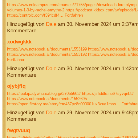
https://www.colcampus.com/courses/71755/pages/downloads-lore-olympu
volumes-1-3-by-rachel-smythe-2
https://podcast.kkbox.com/tw/episode
https://controlc.com/f594cdf4…
Fortfahren
Hinzugefügt von
Dale
am 30. November 2024 um 2:37am
Kommentare
xodwgkkk
https://www.notebook.ai/documents/1553199
https://www.notebook.ai/d
https://www.notebook.ai/documents/1553192
https://www.notebook.ai/d
Fortfahren
Hinzugefügt von
Dale
am 30. November 2024 um 1:42am
Kommentare
ojybjflq
https://ipolapadywhu.exblog.jp/37055663/
https://jsfiddle.net/7syvqnb8/
https://www.notebook.ai/documents/1552695
https://open.firstory.me/story/cm437pz8n000001ux3zua1mss…
Fortfahre
Hinzugefügt von
Dale
am 29. November 2024 um 9:48pm
Kommentare
fwgtvuuq
https://jsfiddle.net/fc1a6evj/
https://www.notebook.ai/documents/1551406