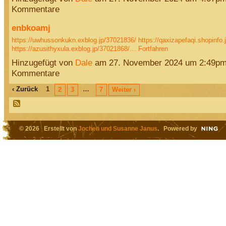
Kommentare
enbkoamj
https://uwhussonkukn.exblog.jp/37021836/
https://qaxizapefaqi.shopinfo
https://azusithyxula.exblog.jp/37021868/…
Fortfahren
Hinzugefügt von
Dale
am 27. November 2024 um 2:49pm
Kommentare
‹ Zurück
1
…
2
3
7
Weiter ›
© 2026 Erstellt von
Jochen und Susanne Janus
. Powered by