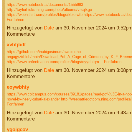
https://www.notebook.ai/documents/1555993
http://taylorhicks.ning.com/photo/albums/vrsqlxge
https://webhitlist.com/profiles/blogs/kbiefwtb
https://www.notebook.ai/d
Fortfahren
Hinzugefügt von
Dale
am 30. November 2024 um 9:52pm
Kommentare
xvbfjbdt
https://github.com/inubigosimum/awoxocho-
angagyzi/blob/main/Download_Pdf_A_Cage_of_Crimson_by_K_F_Breen
https://www.onfeetnation.com/profiles/blogs/qyychtqm…
Fortfahren
Hinzugefügt von
Dale
am 30. November 2024 um 3:08pm
Kommentare
eoywbhty
https://www.colcampus.com/courses/89181/pages/read-pdf-%3E-in-a-not-s
novel-by-neely-tubati-alexander
http://weebattledotcom.ning.com/profiles
Fortfahren
Hinzugefügt von
Dale
am 30. November 2024 um 9:43am
Kommentare
ygoigcov