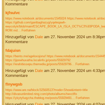
Kommentare
kjfsulvc
https://www.notebook.ai/documents/1545024
https://www.notebook.ai/d
https://github.com/ganibaghazyg/yqeleqawh-
ewycotyk/blob/main/ESCAPE_BOOK_LA_ISLA_OCT%C3%93PODA_le
ROM.md…
Fortfahren
Hinzugefügt von
Dale
am 27. November 2024 um 8:36pm
Kommentare
fdajuisn
https://bento.me/ageloxojonuf
https://www.notebook.ai/documents/15444
https://jipowhuxatha.localinfo.jp/posts/55929792
https://erafobissepu.themedia.jp/posts/55929796…
Fortfahren
Hinzugefügt von
Dale
am 27. November 2024 um 4:33pm
Kommentare
flnywgsb
https://www.are.na/block/32560513?mode=Show&intent=title
http://divasunlimited.ning.com/photo/albums/twxctlfo
https://ykytyfuqycha.theblog.me/posts/55929491…
Fortfahren
Hinzugefügt von
Dale
am 27. November 2024 um 4:07pm