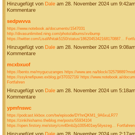
Hinzugefügt von
Dale
am 28. November 2024 um 9:42am
Kommentare
sedpwvva
https://www.notebook.ai/documents/1547031
http://divasunlimited.ning.com/photo/albums/xviburnp
https://twitter.com/LisaWhitak5150/status/1862045342168170887…
Fortf
Hinzugefügt von
Dale
am 28. November 2024 um 9:08am
Kommentare
mcxbxuof
https://bento.me/mygucuzanges
https://www.are.na/block/32579889?mod
https://ssyknefipuwo.exblog.jp/37032716/
https://www.notebook.ai/docu
Fortfahren
Hinzugefügt von
Dale
am 28. November 2024 um 5:18am
Kommentare
ypmfnswc
https://podcast.kkbox.com/tw/episode/DYhnQKM1_9A6xuLR77
https://zinkihishamo.theblog.me/posts/55934104
https://open.firstory.me/story/cm40mb2p1005401wy5ilyezeg…
Fortfahren
Hinzugefügt von
Dale
am 28. November 2024 um 2:17am