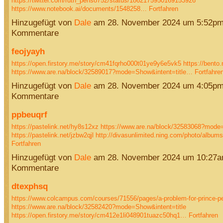
https://twitter.com/ruth_penso752/status/1862175950169153926
https://www.notebook.ai/documents/1548258…
Fortfahren
Hinzugefügt von
Dale
am 28. November 2024 um 5:52pm
Kommentare
feojyayh
https://open.firstory.me/story/cm41fqrho000t01ye9y6e5vk5
https://bent
https://www.are.na/block/32589017?mode=Show&intent=title…
Fortfahre
Hinzugefügt von
Dale
am 28. November 2024 um 4:05pm
Kommentare
ppbeuqrf
https://pastelink.net/hy8s12xz
https://www.are.na/block/32583068?mode=
https://pastelink.net/jzbw2qjl
http://divasunlimited.ning.com/photo/album
Fortfahren
Hinzugefügt von
Dale
am 28. November 2024 um 10:27a
Kommentare
dtexphsq
https://www.colcampus.com/courses/71556/pages/a-problem-for-prince-pe
https://www.are.na/block/32582420?mode=Show&intent=title
https://open.firstory.me/story/cm412e1li048901tuazc50hq1…
Fortfahren